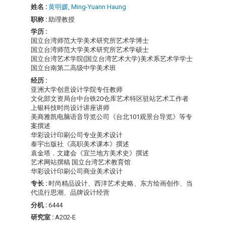
姓名 :
黄明媛, Ming-Yuann Haung
职称 :
助理教授
学历 :
国立台湾师范大学美术研究所艺术学博士
国立台湾师范大学美术研究所艺术学硕士
国立台湾艺术学院(国立台湾艺术大学)美术系艺术学学士
国立台南第二高级中学美术班
经历 :
亚洲大学创意设计学院专任教师
文化部文资局台中台铁20仓库艺术特区驻站艺术工作者
上银科技时尚设计讲座讲师
美商雅凯电脑语音导览公司《台北101观景台导览》等专
案撰述
华彩设计印刷公司专业美术设计
泰宇出版社《高职美术课本》撰述
袁金塔．文建会《宜兰地方美术史》撰述
艺术网站撰稿 国立台湾艺术教育馆
华彩设计印刷公司商业美术设计
专长 :
时尚精品设计、西洋艺术史略、东方绘画创作、当
代流行思潮、品牌设计经营
分机 :
6444
研究室 :
A202-E