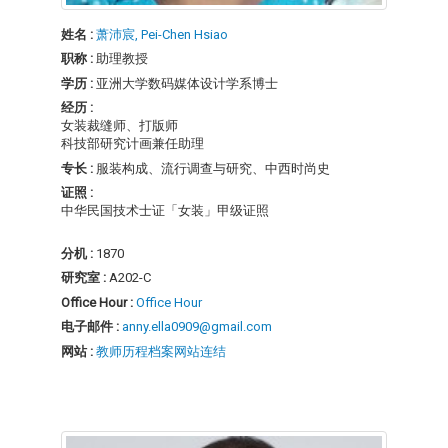
姓名 :
萧沛宸, Pei-Chen Hsiao
职称 :
助理教授
学历 :
亚洲大学数码媒体设计学系博士
经历 :
女装裁缝师、打版师
科技部研究计画兼任助理
专长 :
服装构成、流行调查与研究、中西时尚史
证照 :
中华民国技术士证「女装」甲级证照
分机 :
1870
研究室 :
A202-C
Office Hour :
Office Hour
电子邮件 :
anny.ella0909@gmail.com
网站 :
教师历程档案网站连结