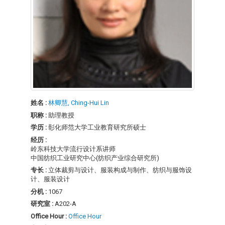
姓名 :
林卿慧, Ching-Hui Lin
职称 :
助理教授
学历 :
彰化师范大学工业教育研究所硕士
经历 :
岭东科技大学流行设计系讲师
中国纺织工业研究中心(纺织产业综合研究所)
专长 :
立体裁剪与设计、服装构成与制作、纺织与服饰设
计、服装设计
分机 :
1067
研究室 :
A202-A
Office Hour :
Office Hour