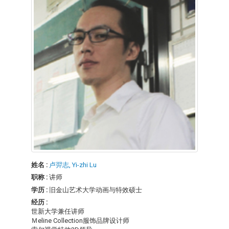
姓名 :
卢羿志, Yi-zhi Lu
职称 :
讲师
学历 :
旧金山艺术大学动画与特效硕士
经历 :
世新大学兼任讲师
Ｍeline Collection服饰品牌设计师