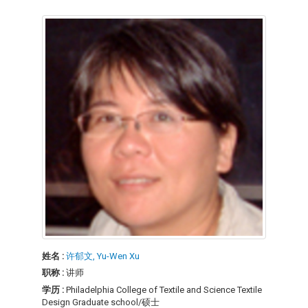
姓名 :
许郁文, Yu-Wen Xu
职称 :
讲师
学历 :
Philadelphia College of Textile and Science Textile
Design Graduate school/硕士