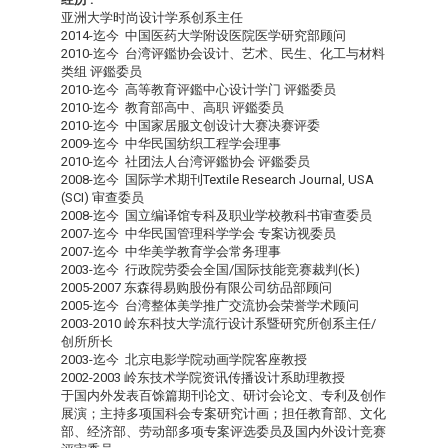
亚洲大学时尚设计学系创系主任
2014-迄今 中国医药大学附设医院医学研究部顾问
2010-迄今 台湾评鑑协会设计、艺术、民生、化工与材料
类组 评鑑委员
2010-迄今 高等教育评鑑中心设计学门 评鑑委员
2010-迄今 教育部高中、高职 评鑑委员
2010-迄今 中国家居服文创设计大赛决赛评委
2009-迄今 中华民国纺织工程学会理事
2010-迄今 社团法人台湾评鑑协会 评鑑委员
2008-迄今 国际学术期刊Textile Research Journal, USA
(SCI) 审查委员
2008-迄今 国立编译馆专科及职业学校教科书审查委员
2007-迄今 中华民国管理科学学会 专案访视委员
2007-迄今 中华美学教育学会常务理事
2003-迄今 行政院劳委会全国/国际技能竞赛裁判(长)
2005-2007 东森得易购股份有限公司纺品部顾问
2005-迄今 台湾整体美学推广交流协会荣誉学术顾问
2003-2010 岭东科技大学流行设计系暨研究所创系主任/
创所所长
2003-迄今 北京电影学院动画学院客座教授
2002-2003 岭东技术学院资讯传播设计系助理教授
于国内外发表百馀篇期刊论文、研讨会论文、专利及创作
展演；主持多项国科会专案研究计画；担任教育部、文化
部、经济部、劳动部多项专案评选委员及国内外设计竞赛