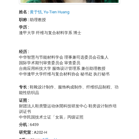
姓名 :
黄于恬, Yu-Tien Huang
职称 :
助理教授
学历 :
逢甲大学 纤维与复合材料学系 博士
经历 :
中华智慧与节能材料学会 理事兼司选委员会召集人
国际学术期刊审查委员会 审查委员
台南应用科技大学 服饰设计管理系 兼任助理教授
中华逢甲大学纤维与复合材料协会 秘书处 执行秘书
专长 :
鞋靴设计制作、服饰构成制作、纤维织品制程、功
能性纺织品
证照 :
财团法人鞋类暨运动休閒科技研发中心 鞋类设计制作培
训证书
中华民国技术士证「女装」丙级证照
分机 :
6459
研究室 :
A202-H