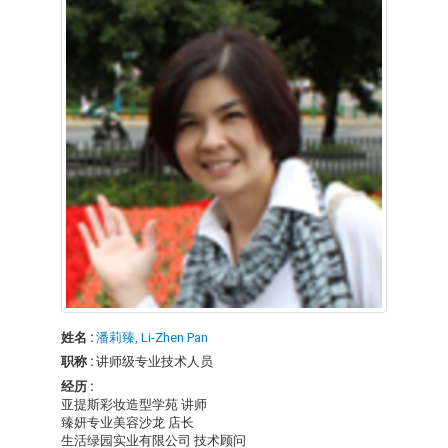
姓名 :
潘莉臻, Li-Zhen Pan
职称 :
讲师级专业技术人员
经历 :
亚提斯彩妆造型学苑 讲师
臻妍专业美容沙龙 店长
生活绿园实业有限公司 技术顾问