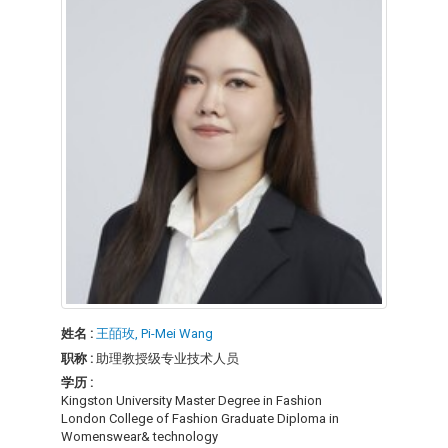
姓名 :
王皕玫, Pi-Mei Wang
职称 :
助理教授级专业技术人员
学历 :
Kingston University Master Degree in Fashion
London College of Fashion Graduate Diploma in
Womenswear& technology