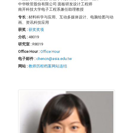
中华映管股份有限公司 面板研发设计工程师
南开科技大学电子工程系兼任助理教授
专长 :
材料科学与应用、互动多媒体设计、电脑绘图与动
画、资讯科技应用
获奖 :
获奖奖项
分机 :
48019
研究室 :
R8019
Office Hour :
Office Hour
电子邮件 :
chencn@asia.edu.tw
网站 :
教师历程档案网站连结