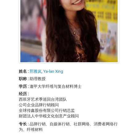
姓名 :
邢雅岚, Ya-lan Xing
职称 :
助理教授
学历 :
逢甲大学纤维与复合材料博士
经历 :
西班牙艺术季巡回台湾团队
公司企业品牌行销顾问
全球传鑫股份有限公司行销总监
财团法人中华根文化创意产业顾问
专长 :
品牌行销、自媒体行销、社群网络、消费者网络行
为、纤维材料