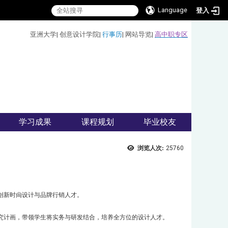
Language
登入
:::
亚洲大学
|
创意设计学院
|
行事历
|
网站导览
|
高中职专区
学习成果
课程规划
毕业校友
浏览人次:
25760
创新时尙设计与品牌行销人才。
究计画，带领学生将实务与研发结合，培养全方位的设计人才。