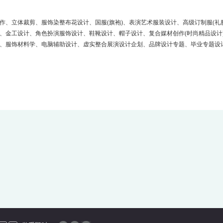
、立体裁剪、服饰染整布花设计、国服(旗袍)、表演艺术服装设计、高级订制服(礼服
、金工设计、角色扮演服饰设计、鞋靴设计、帽子设计、复合媒材创作(时尚精品设计
、服饰材料学、电脑辅助设计、虚实整合展演设计企划、品牌设计专题、毕业专题设