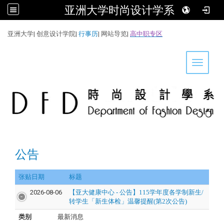
亚洲大学时尚设计学系
:::
亚洲大学
|
创意设计学院
|
行事历
|
网站导览
|
高中职专区
Toggle 
公告
张贴日期
标题
2026-08-06
【亚大健康中心 - 公告】115学年度各学制新生/
转学生「新生体检」温馨提醒(第2次公告)
类别
最新消息