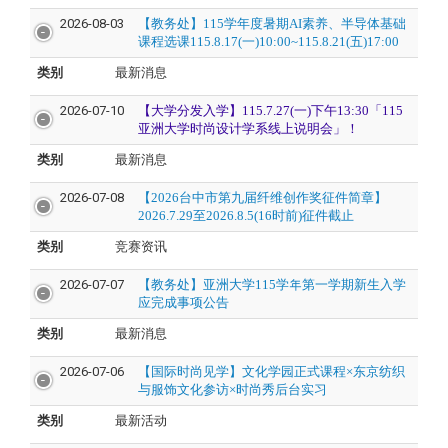
2026-08-03
【教务处
】
115学年度暑期AI素养、半导体基础
课程选课115.8.17(一)10:00~115.8.21(五)17:00
类别
最新消息
2026-07-10
【大学分发入学】115.7.27(一)下午13:30「115
亚洲大学时尚设计学系线上说明会」！
类别
最新消息
2026-07-08
【
2026台中市第九届纤维创作奖征件简章
】
2026.7.29至
2026.
8.5(16时前)征件截止
类别
竞赛资讯
2026-07-07
【教务处】亚洲大学115学年第一学期新生入学
应完成事项公告
类别
最新消息
2026-07-06
【国际时尚见学】文化学园正式课程×东京纺织
与服饰文化参访×时尚秀后台实习
类别
最新活动