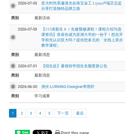
2026-07-03
亚大时尚系邀请光在珠宝金工 Lijma卢瑞芷总监
分享打造独特品牌之路
类别
最新活动
2026-07-03
【115准新生ＡＩ先修预修课程！课程介绍与选
课资讯】恭喜你成为亚洲大学的一份子！想在开
学前先认识亚大吗？提供您多元的「全线上异步
教学课程」
类别
最新消息
2026-07-01
【招生处】暑假转学招生名额更新公告
类别
最新消息
2026-06-30
潜伏-LURKING-Designer李雨轩
类别
学习成果
1
2
3
4
5
下一页
最后
Print this page
Share