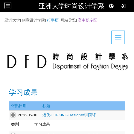
亚洲大学时尚设计学系
:::
亚洲大学
|
创意设计学院
|
行事历
|
网站导览
|
高中职专区
Toggle 
学习成果
张贴日期
标题
2026-06-30
潜伏-LURKING-Designer李雨轩
类别
学习成果