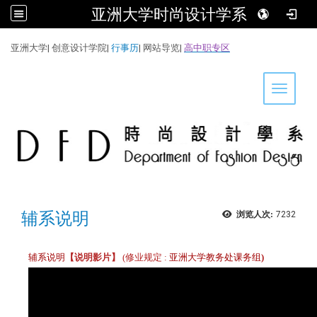
亚洲大学时尚设计学系
:::
亚洲大学
|
创意设计学院
|
行事历
|
网站导览
|
高中职专区
Toggle 
辅系说明
浏览人次:
7232
辅系说明
【说明影片】
(修业规定
:
亚洲大学教务处课务组
)