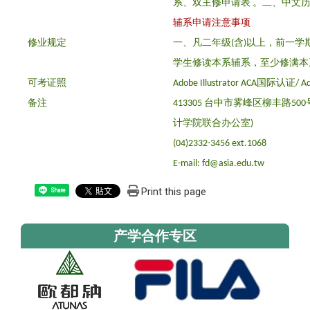
系、双主修申请表 。
二、中文
辅系申请注意事项
修业规定
一、凡二年级(含)以上，前一
学生修读本系辅系，至少修满本
可考证照
Adobe Illustrator ACA国际认证/ 
备注
413305 台中市雾峰区柳丰路5
计学院联合办公室)
(04)2332-3456 ext.1068
E-mail: fd@asia.edu.tw
Print this page
Share
产学合作专区