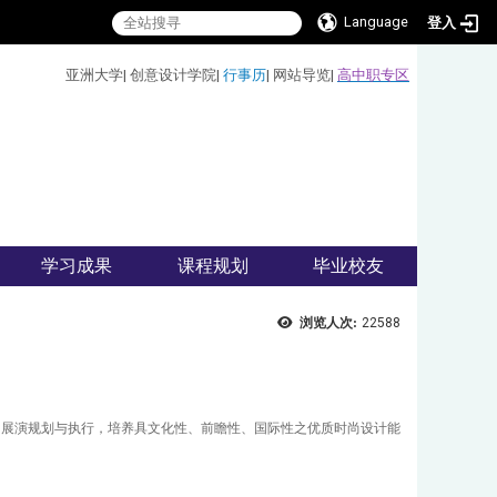
Language
登入
:::
亚洲大学
|
创意设计学院
|
行事历
|
网站导览
|
高中职专区
学习成果
课程规划
毕业校友
浏览人次:
22588
、展演规划与执行，培养具文化性、前瞻性、国际性之优质时尚设计能