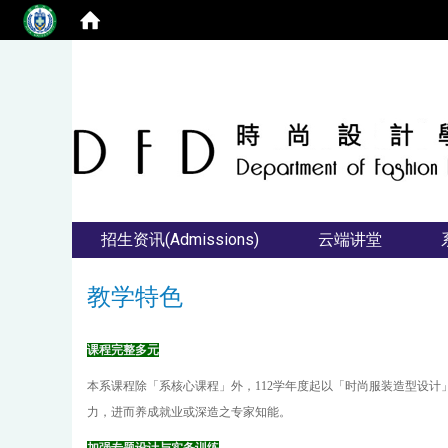
招生资讯(Admissions)
云端讲堂
教学特色
课程完整多元
本系课程除
「系核心课程」
外，112学年度起以「时尚服装造型设
力，进而养成就业或深造之专家知能。