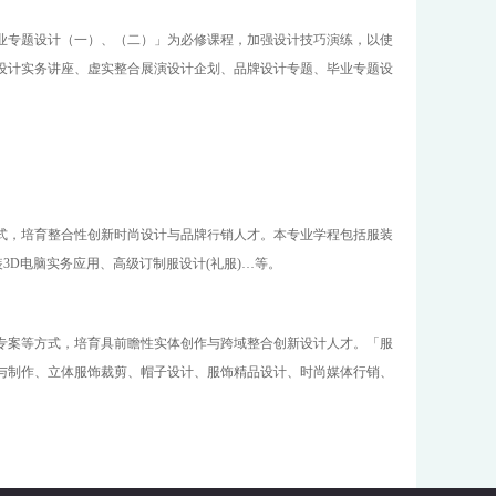
业专题设计（一）
、
（二）」为必修课程，加强设计技巧演练，以使
设计实务讲座、虚实整合展演设计企划、品牌设计专题、毕业专题设
式，培育整合性创新时尚设计与品牌行销人才。本专业学程包括服装
D电脑实务应用、高级订制服设计(礼服)…等
。
专案等方式，培育具前瞻性实体创作与跨域整合创新设计人才。
「服
与制作、立体服饰裁剪、帽子设计、服饰精品设计、时尚媒体行销、