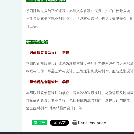
加强专题设计与实务训练
学习
除透过参与正式课程，亦融入众多潜在实务。如
经由校外参访、
学生具备充份的就业创业能力。
「系核心课程」包括：美姿美仪、彩
计…等
。
专业学程简介
「时尚服装造型设计」学程
本组以正规服装设计体系为发展主轴，搭配时尚整体造型与人体形象
构成与制作、织品艺术与设计、进阶服装构成与制作、服装造型设计创
「服饰精品创意设计」学程
本组以服装创意设计为核心，着重装饰造形设计
、
材质运用及时尚周
饰精品创意设计专业学程」包括服饰构成与制作、皮包设计与制作、
复合媒材创作(时尚精品类设计)
…等
。
Print this page
Share