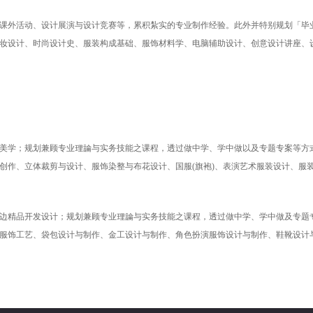
课外活动、设计展演与设计竞赛等，累积紮实的专业制作经验。此外并特别规划「毕
妆设计、时尚设计史、服装构成基础、服饰材料学、电脑辅助设计、创意设计讲座、
美学；规划兼顾专业理論与实务技能之课程，透过做中学、学中做以及专题专案等方
作、立体裁剪与设计、服饰染整与布花设计、国服(旗袍)、表演艺术服装设计、服装3
边精品开发设计；规划兼顾专业理論与实务技能之课程，透过做中学、学中做及专题
服饰工艺、袋包设计与制作、金工设计与制作、角色扮演服饰设计与制作、鞋靴设计