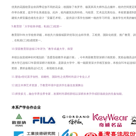
优美的花园校景会依四季绽放不同的花朵；校园除了有罗丹、杨英风等大师作品点缀外，校内空间更定
作举办
展览，
提升学生美感造诣。此外，校内建筑别具特色，与校景、艺术品完美结合。
本校更邀请到
建筑大师安藤
忠雄先生设计「安藤艺术馆」，提供设计系学生独树一格的学习环境，激发学生对美的敏
9.教育部「大学校务评鑑」私校(三)组第一
教育部94年大学校务评鑑，本校共六项领域获评优等(社会科学类、工程类、国际化程度、推广教育、训
，
在私校(三)组成绩第一。
10.荣获教育部连续12年评为「教学卓越大学」殊荣
本校以创意精神长时规划的「吾爱吾校教学卓越计画」，今年再获教育部深耕计画奖助，奖助金额高达8,
洲大学已连续12年获得深耕计画奖助，
是新设大学中，唯一能跟资深大学相互较劲，本校自95年起连续
奖助，
累积金额高达5亿元 ，表现相当卓越。
11.塑造e世纪富开创性、前瞻性、国际性之优秀时尚设计专业人才
12.挹注丰厚艺术资源，于教育环境中提供学生最佳发展舞台
13.师资多元，融合学界业界专家，发展时尚课程群组以深耕未来升学或职场就业的先备知能。
本系产学合作企业