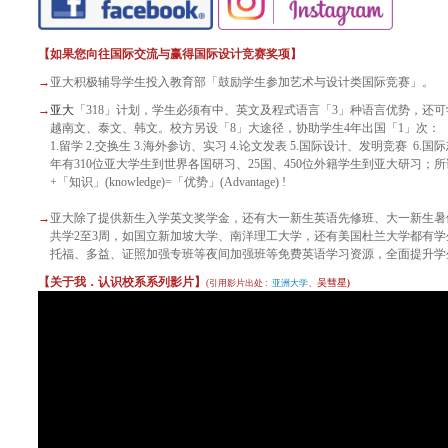
【如果您向往国际交流与赢得国际设计竞赛奖项】
→
亚大积极辅导学生投
入
教育部「鼓励学生参加艺术与设计类国际竞赛」。
→
亚
大
「318」计划，学生必须有中、英文及程式语言「3」种语言优势，还
越南文、泰文、韩文。校方另设「8」大途径，协助学生4年出国「1」次：
1.留学 2.交换生 3.海外参访、实习 4.论文发表 5.国际设计、发明竞赛 6.国
年有310位亚大学生到世界各国研
习、25国、450位外籍学生到亚大研习；所谓
+「知识」(knowledge)=「优势」(Advantage) !
→
亚大除了提供新生入学英文奖学金，还有大一新生英语先修班、大一新生暑假
共学2至3周，如国立新加坡大学、南洋理工大学，还有美国杜兰大学都有学
托福、多益、证照加强专班等夜间加强班等免费英语学习资源，全面提升学
【关于我．认识校系系列影片】
吴彗星
(引用影片出处
:
亚洲大学
、
)