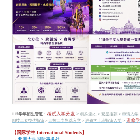
＞
考试入学分发
＞
＞
115学年招生管道：
特殊选才
繁星推荐
申请入学
＞
进修
四技二专技优甄审
＞
四技二专甄选入学
＞
进修学士班甄审入学
【国际学生 International Students】
→
亚洲大学国际事务处