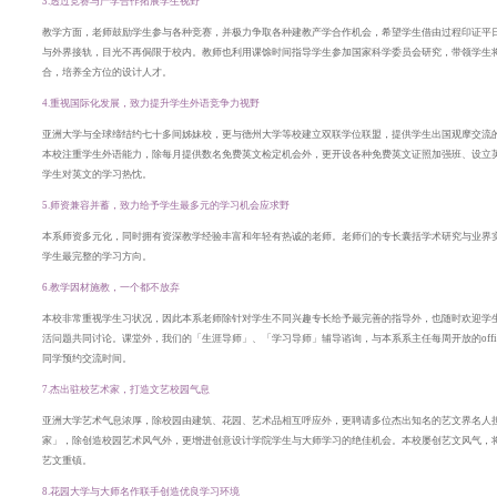
3.透过竞赛与产学合作拓展学生视野
教学方面，老师鼓励学生参与各种竞赛，并极力争取各种建教产学合作机会，希望学生借由过程印证平
与外界接轨，
目光
不再侷限于校内。教师也利用课馀时间指导学生参加国家科学委员会研究，
带领学生
合，培养全方位的设计人才。
4.重视国际化发展，致力提升学生外语竞争力视野
亚洲大学与全球缔结约七十多间姊妹校，更与德州大学等校建立双联学位联盟，提供学生出国观摩交流
本校注重学生外语能力，除每月提供数名免费英文检定机会外，更开设各种免费英文证照加强班、
设立
学生对英文的学习热忱。
5.师资兼容并蓄，致力给予学生最多元的学习机会应求野
本系师资多元化，同时拥有资深教学经验丰富和年轻有热诚的老师。
老师们的专长囊括学术研究与业界
学生最完整的学习方向。
6.教学因材施教，一个都不放弃
本校非常重视学生习状况，因此本系老师除针对学生不同兴趣专长给予最完善的指导外，也随时欢迎学
活问题共同讨论。
课堂外，我们的「生涯导师」、「学习导师」辅导谘询，与本系系主任每周开放的office 
同学预约交流时间。
7.杰出驻校艺术家，打造文艺校园气息
亚洲大学艺术气息浓厚，除校园由建筑、花园、艺术品相互呼应外，更聘请多位杰出知名的艺文界名人
家」，
除创造校园艺术风气外，更增进创意设计学院学生与大师学习的绝佳机会。本校屡创艺文风气，
艺文重镇。
8.花园大学与大师名作联手创造优良学习环境