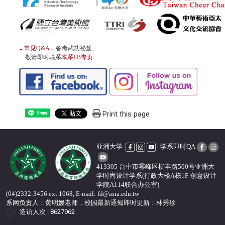
常见Q&A
，备考武功祕笈
→
敬请即时联系
本系FB专页
Print this page
Share
亚洲大学
| 学系即时QA
413305 台中市雾峰区柳丰路500号亚洲大
学时尚设计学系(行政大楼A栋1F-创意设计
学院A114联合办公室)
(04)2332-3456 ext.1068, E-mail: fd@asia.edu.tw
系网负责人：黄明媛老师，校园最新通知即时更新
：
林秀珍
造访人次 : 8627962