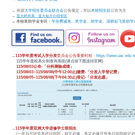
→ 依据
大学招生委员会联合会
公告规定，并以
本校招生处
公告为主
→
亚大时尚系、亚大短片介绍专区
→
本校奖助学金专区：
学杂费减免
、
奖学金
、
助学金
、
深耕起飞奖助学
→
115学年度考试入学分发
委员会公告重要时程
：
https://www.uac.edu.t
115学年度校系分则查询系统(请点按下图连结官网)
115/08/03公布-「分科测验成绩」
115/08/03~115/08/08(中午12:00止)缴费-「分发入学登记费」
115/08/05~115/08/08(下午04:30止)登记-「分发志愿」
→
115学年度亚洲大学进修学士班招生
(一年后可转学考进日间部，校定必修、系定必修可抵免日间部校定必