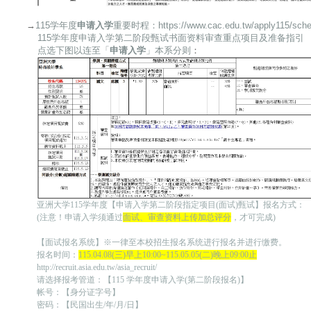
→
115学年度
申请入学
重要时程：
https://www.cac.edu.tw/apply115/sch
115学年度申请入学第二阶段甄试书面资料审查重点项目及准备指引
点选下图以连至「
申请入学
」本系分则
：
亚洲大学115学年度【申请入学第二阶段指定项目(面试)甄试】报名方式：
(注意！申请入学须通过
面试、审查资料上传加总评分
，才可完成)
【面试报名系统】※一律至本校招生报名系统进行报名并进行缴费。
报名时间：
115.04.08(三)早上10:00~115.05.05(二)晚上09:00止
http://recruit.asia.edu.tw/asia_recruit/
请选择报考管道：【115 学年度申请入学(第二阶段报名)】
帐号：【身分证字号】
密码：【民国出生/年/月/日】