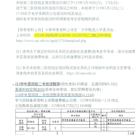
本校第二阶段指定项目甄试日期订于115年5月16日(六)、17日(日)
请于第二阶段报名时选填可面试之时间，本校将于115年5月12日(二)
17:00后于各学系网页公告面试时间及地点，
届时各学系将协助面试时间调整使考生皆能顺利面试。
【审查资料上传】※将审查资料上传至「大学甄选入学委员会」
上传时间：
115.04.30(四)早上09:00~115.05.05(二)晚上09:00止
https://www.cac.edu.tw/apply115/dataupload.php
注1.请考生于规定时间内至系统完成报名及缴费(报考多学系者，请分别缴费
并妥善保留缴费收据，以利日后有缴费疑义时提供查核。
注2.有关本校第二阶段指定项目甄试报名系统之详细操作说明及注意事项，
请参阅本校首页及招生处网页。
https://rd.asia.edu.tw
→
115学年度四技二专技优甄审
(招生类别-85商设，志愿代码85-102)
重要时程官网连结
(若有任何变动，皆以官网资讯为准)：
114学年度四技二专技优甄审简章查询系统
(p.1144)
学习历程备审资料上传暨缴费截止日期：115年6月8日(一) 21:00止
公告甄审总成绩日期：115年6月17日(三) 10:00前