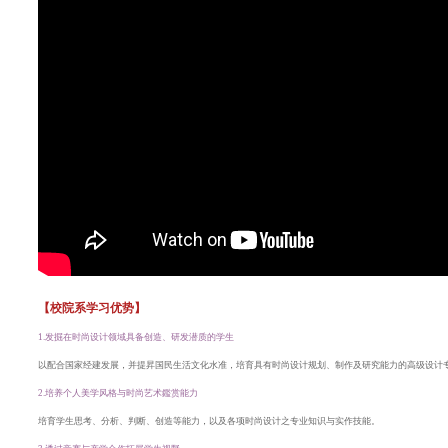
【校院系学习优势】
1.发掘在时尚设计领域具备创造、研发潜质的学生
以配合国家经建发展，并提昇国民生活文化水准，培育具有时尚设计规划、制作及研究能力的高级设计
2.培养个人美学风格与时尚艺术鑑赏能力
培育学生思考、分析、判断、创造等能力，以及各项时尚设计之专业知识与实作技能。