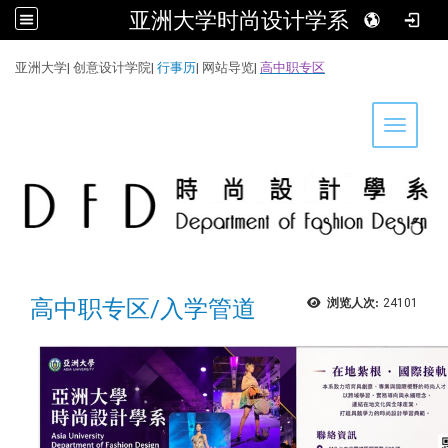
亚洲大学时尚设计学系
:::
亚洲大学
|
创意设计学院
|
行事历
|
网站导览
|
高中职专区
Toggle 
高中职专区/入学管道
浏览人次:
24101