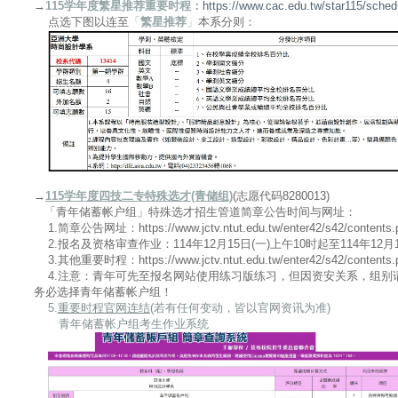
→
115学年度繁星推荐重要时程：
https://www.cac.edu.tw/star115/sched
点选下图以连至
「
繁星推荐
」
本系分则：
→
115学年度四技二专特殊选才(青储组)
(志愿代码8280013)
「青年储蓄帐户组」
特殊选才
招生管道简章公告时间与网址：
1.简章公告网址：https://www.jctv.ntut.edu.tw/enter42/s42/contents.
2.报名及资格审查作业：114年12月15日(一)上午10时起至114年12月
3.其他重要时程：https://www.jctv.ntut.edu.tw/enter42/s42/contents.
4.注意：青年可先至报名网站使用练习版练习，但因资安关系，组别
务必选择青年储蓄帐户组！
5.
重要时程官网连结
(若有任何变动，皆以官网资讯为准)
青年储蓄帐户组考生作业系统