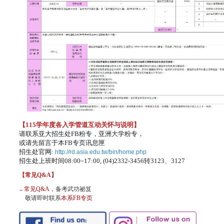
【115学年度各入学管道互动关怀与说明
】
请联系亚大招生处FB粉专
，
亚洲大学粉专
，
或请先留言于本FB专页讯息匣
招生处官网:
http://rd.asia.edu.tw/bin/home.php
招生处上班时间08:00~17:00, (04)2332-3456转3123、3127
【常见Q&A】
常见Q&A
，备考武功祕笈
→
敬请即时联系
本系FB专页