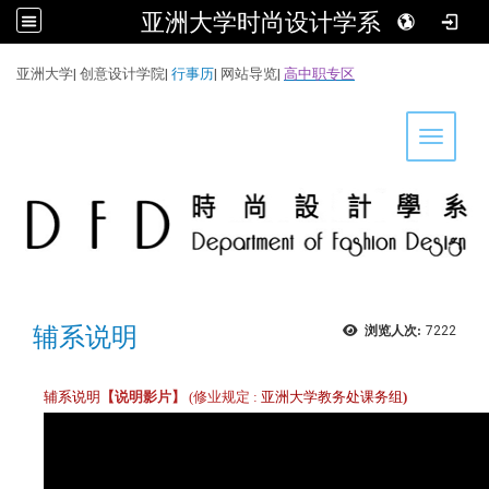
亚洲大学时尚设计学系
:::
亚洲大学
|
创意设计学院
|
行事历
|
网站导览
|
高中职专区
Toggle 
辅系说明
浏览人次:
7222
辅系说明
【说明影片】
(修业规定
:
亚洲大学教务处课务组
)