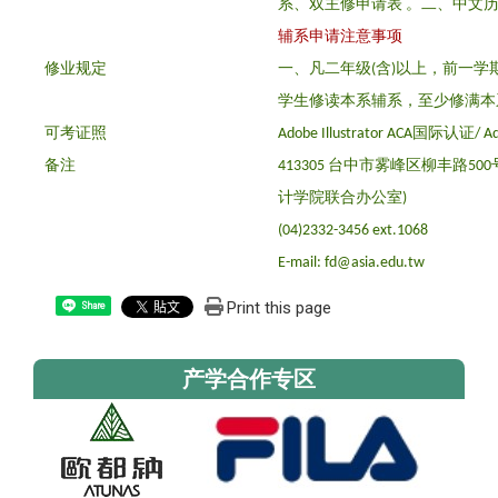
系、双主修申请表 。
二、中文
辅系申请注意事项
修业规定
一、凡二年级(含)以上，前一
学生修读本系辅系，至少修满本
可考证照
Adobe Illustrator ACA国际认证/ 
备注
413305 台中市雾峰区柳丰路5
计学院联合办公室)
(04)2332-3456 ext.1068
E-mail: fd@asia.edu.tw
Print this page
Share
产学合作专区