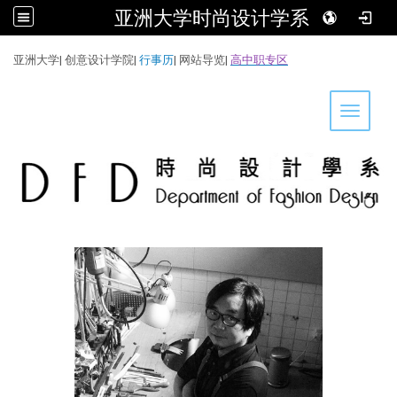
亚洲大学时尚设计学系
:::
亚洲大学
|
创意设计学院
|
行事历
|
网站导览
|
高中职专区
Toggle 