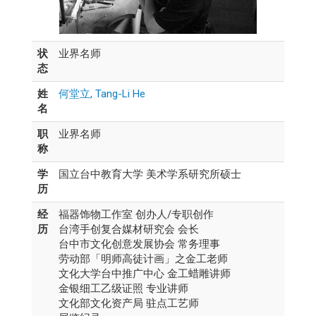
状
业界名师
态
姓
何堂立, Tang-Li He
名
职
业界名师
称
学
国立台中教育大学 美术学系研究所硕士
历
经
福器饰物工作室 创办人/专职创作
历
台湾手创复合媒材研究会 会长
台中市文化创意发展协会 常务理事
劳动部「明师高徒计画」之金工老师
文化大学台中推广中心 金工蜡雕讲师
金银细工乙级证照 专业讲师
文化部文化资产局 驻点工艺师