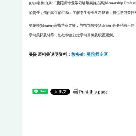
名称由来:「曼陀师专业学习辅导实施方案(Mentorship Profe
曼陀师
的责任，借由师生的互动，了解学生专业学习疑难，提供学习关怀
曼陀师(Mentor)意指学业导师，与指导教授(Advisor)任
学习关怀及辅导，协助学生订定学习目标及职涯规划。
曼陀师相关说明资料：
教务处
>
曼陀师专区
Print this page
Share