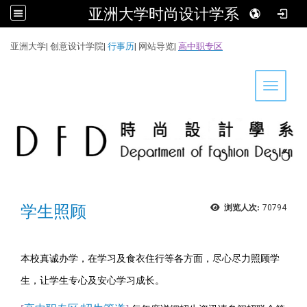
亚洲大学时尚设计学系
:::
亚洲大学
|
创意设计学院
|
行事历
|
网站导览
|
高中职专区
Toggle 
学生照顾
浏览人次:
70794
本校真诚办学，在学习及食衣住行等各方面，尽心尽力照顾学
生，让学生专心及安心学习成长
。