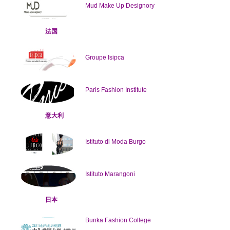
Mud Make Up Designory
法国
Groupe Isipca
Paris Fashion Institute
意大利
Istituto di Moda Burgo
Istituto Marangoni
日本
Bunka Fashion College