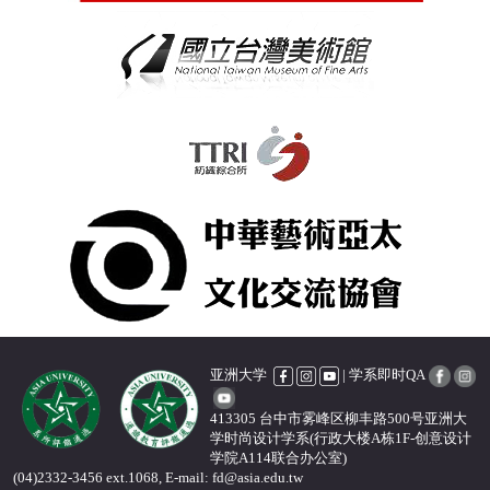
亚洲大学
| 学系即时QA
413305 台中市雾峰区柳丰路500号亚洲大
学时尚设计学系(行政大楼A栋1F-创意设计
学院A114联合办公室)
(04)2332-3456 ext.1068, E-mail: fd@asia.edu.tw