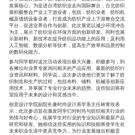
发展核心。为促进台湾纺织业走向国际舞台，台北纺织
展积极整合产业上下游业者，包括：纺织业者、纺织机
械及缝纫设备业者，打造成为纺织产业上下游整合交流
平台，促进业界合作与创新。此次展览以减少环境冲击
为主，展示了纺织业在环保方面的创新研发。同时也展
示新材料、新技术在提升纺织品功能上的应用；及利用
人工智能、数据分析等技术，提高生产效率和品质控制
的数码化能力。
参与同学都对这次活动表现出极大兴趣、积极参与，到
各摊位向业界专家询问相关的产品应用、最新的纺织行
业资讯和材料。同学说，这次参访使他们更加了解了纺
织制造和生产的过程，包括布料、辅料、机械等创新应
用技术，并掌握了专业行业未来的趋势。这些知识将有
望应用于未来的设计和灵感当中。
创意设计学院副院长兼时尚设计系学系主任林青玫表
示，此次参访旨在激发同学们对时尚与纺织相关行业的
热情与好奇心，拓展学生对行业的专业知识和最新产品
研究和研发。她相信这些实用的知识和技能将使学生在
未来职业生涯中更具竞争力，为行业发展做出积极贡