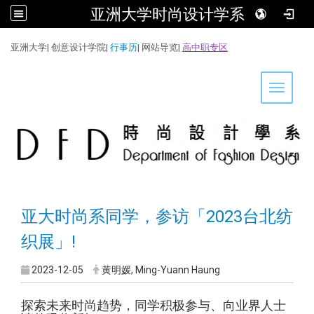
亚洲大学时尚设计学系
:::
亚洲大学
|
创意设计学院
|
行事历
|
网站导览
|
高中职专区
Toggle 
亚大时尚系同学，参访「2023台北纺
织展」!
2023-12-05
黄明媛, Ming-Yuann Haung
探索未来时尚趋势，同学积极参与、向业界人士