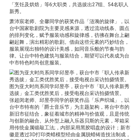
「烹饪及烘焙」等6大职类，共选拔出27组、54名职人
新秀。
萧沛宸老师、全馨同学的获奖作品「涟漪的旋律」，以
台中国家歌剧院为主要灵感来源，透过流动线条、圆点
的排列变化，赋予服装动感和旋律感，彷彿在舞台上翩
翩起舞，演出精彩的歌剧。借由这些元素的巧妙结合，
服装展现出独特的设计美感，如同音乐般的节奏与韵
律。让台中特色建筑与服装结合，期望可以代表成为台
中市特色时尚创意服装。
图为亚大时尚系同学邱昱亭，获台中市「职人传承新秀
选拔」金工类优胜奖后，接受电视台采访拍摄情景。
张超闵老师、邱昱亭同学的获奖作品「乐声织城」，以
台中市特有的「爵士音乐节」为主题架构，将台中市的
新旧市征结合，象征着城市的精神与价值观，且是传统
与创新的融合。从外型上融入乐器贝斯的元素，琴箱采
用传统金属锻敲工法;，内部采用黑胶唱盘的设计；新市
徽是透过3D打印类蜡模型经由金属脱蜡铸造技法制成，