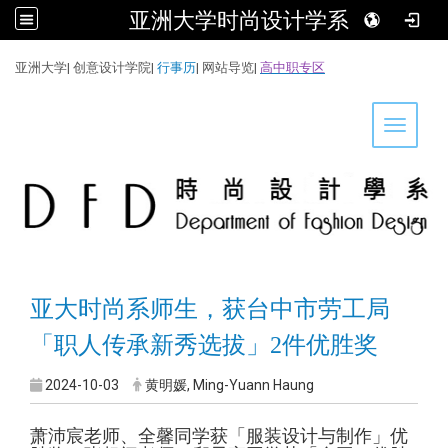
亚洲大学时尚设计学系
:::
亚洲大学
|
创意设计学院
|
行事历
|
网站导览
|
高中职专区
Toggle 
亚大时尚系师生，获台中市劳工局
「职人传承新秀选拔」2件优胜奖
2024-10-03
黄明媛, Ming-Yuann Haung
萧沛宸老师、全馨同学获「服装设计与制作」优