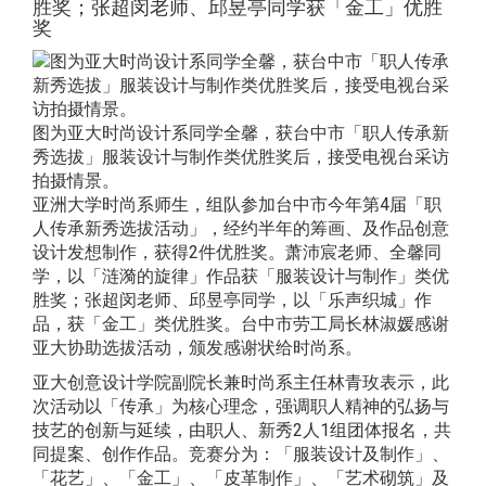
胜奖；张超闵老师、邱昱亭同学获「金工」优胜
奖
图为亚大时尚设计系同学全馨，获台中市「职人传承新
秀选拔」服装设计与制作类优胜奖后，接受电视台采访
拍摄情景。
亚洲大学时尚系师生，组队参加台中市今年第4届「职
人传承新秀选拔活动」，经约半年的筹画、及作品创意
设计发想制作，获得2件优胜奖。萧沛宸老师、全馨同
学，以「涟漪的旋律」作品获「服装设计与制作」类优
胜奖；张超闵老师、邱昱亭同学，以「乐声织城」作
品，获「金工」类优胜奖。台中市劳工局长林淑媛感谢
亚大协助选拔活动，颁发感谢状给时尚系。
亚大创意设计学院副院长兼时尚系主任林青玫表示，此
次活动以「传承」为核心理念，强调职人精神的弘扬与
技艺的创新与延续，由职人、新秀2人1组团体报名，共
同提案、创作作品。竞赛分为：「服装设计及制作」、
「花艺」、「金工」、「皮革制作」、「艺术砌筑」及