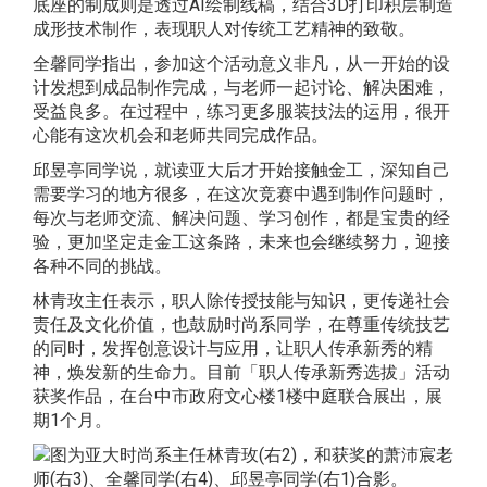
底座的制成则是透过AI绘制线稿，结合3D打印积层制造
成形技术制作，表现职人对传统工艺精神的致敬。
全馨同学指出，参加这个活动意义非凡，从一开始的设
计发想到成品制作完成，与老师一起讨论、解决困难，
受益良多。在过程中，练习更多服装技法的运用，很开
心能有这次机会和老师共同完成作品。
邱昱亭同学说，就读亚大后才开始接触金工，深知自己
需要学习的地方很多，在这次竞赛中遇到制作问题时，
每次与老师交流、解决问题、学习创作，都是宝贵的经
验，更加坚定走金工这条路，未来也会继续努力，迎接
各种不同的挑战。
林青玫主任表示，职人除传授技能与知识，更传递社会
责任及文化价值，也鼓励时尚系同学，在尊重传统技艺
的同时，发挥创意设计与应用，让职人传承新秀的精
神，焕发新的生命力。目前「职人传承新秀选拔」活动
获奖作品，在台中市政府文心楼1楼中庭联合展出，展
期1个月。