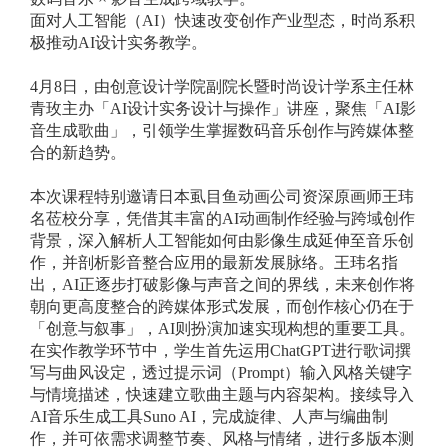
面对人工智能（AI）快速改变创作产业型态，时尚系积
极推动AI设计实务教学。
4
月8日，由创意设计学院副院长暨时尚设计学系主任林
青玫主办「AI设计实务设计与操作」讲座，聚焦「AI影
音生成歌曲」，引领学生掌握数码音乐创作与跨媒体整
合的新趋势。
本次课程特别邀请日本虱目鱼动画公司资深原画师王玮
名莅校分享，凭借其丰富的AI动画制作经验与跨域创作
背景，深入解析人工智能如何由影像生成延伸至音乐创
作，并剖析影音整合应用的最新发展脉络。王玮名指
出，AI正逐步打破影像与声音之间的界线，未来创作将
朝向更高度整合的跨媒体形式发展，而创作核心仍在于
「创意与叙事」，AI则扮演加速实现构想的重要工具。
在实作教学环节中，学生首先运用ChatGPT进行歌词撰
写与曲风设定，透过提示词（Prompt）输入风格关键字
与情境描述，快速建立歌曲主题与内容架构。接续导入
AI音乐生成工具Suno AI，完成旋律、人声与编曲制
作，并可依需求调整节奏、风格与情绪，进行多版本测