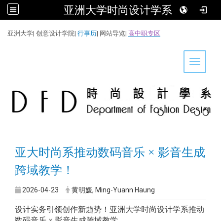
亚洲大学时尚设计学系
:::
亚洲大学
|
创意设计学院
|
行事历
|
网站导览
|
高中职专区
Toggle 
亚大时尚系推动数码音乐 × 影音生成
跨域教学！
2026-04-23
黄明媛, Ming-Yuann Haung
设计实务引领创作新趋势！亚洲大学时尚设计学系推动
数码音乐 × 影音生成跨域教学
。