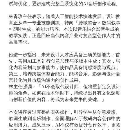
试与优化，逐步建构完整且系统化的AI音乐创作流程。
林青玫主任表示，随着人工智能技术快速发展，设计教
育正从单一专业技能训练，转向「跨域整合 × 数码叙事
× 即时生成」的能力培养。本次以音乐结合影音生成的
教学实践，正是回应当代内容产业对复合型创作人才的
高度需求。
她进一步指出，未来设计人才应具备三项关键能力：首
先，善用AI工具进行创意加速与多版本生成；其次，强
化内容策划与叙事能力，使作品具备情感深度与观点；
第三，培养跨媒体整合能力，能将音乐、影像与设计语
言转化为具市场沟通力的创作成果。
林主任强调：「AI不会取代设计师，但将重新定义设计
师的角色。如何在技术辅助下，持续提出具有文化深度
与创新价值的内容，将成为未来竞争的关键。」
本次讲座透过完整的实务操作，引导学生从创意发想、
歌词生成到音乐制作，全面理解AI于数码内容创作中的
应用潜力。成果显示，AI不仅有效提升创作效率，更拓