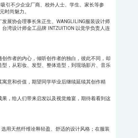
，吸引不少企业厂商、校外人士、学生、家长等参
多元时尚魅力。
协会理事长朱正生、WANGLILING服装设计师
设计师金工品牌 INTZUITION 以觉学负责人连
随创作者的内心，倾听创作者的独白，彼此不同，却
造型，从彩妆、发型、整体造型，到现场影片、音乐
其寓意和价值，期望同学毕业后继续延续其创作精
成果，给人们带来启发以及视觉飨宴，期待着看到这
质上，选用天然纤维诠释轻盈、舒适的设计风格；在服装