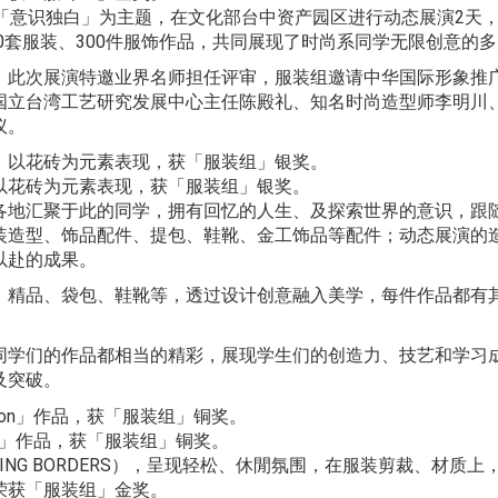
以「意识独白」为主题，在文化部台中资产园区进行动态展演2天
10套服装、300件服饰作品，共同展现了时尚系同学无限创意的
此次展演特邀业界名师担任评审，服装组邀请中华国际形象推广发展
请国立台湾工艺研究发展中心主任陈殿礼、知名时尚造型师李明川、台湾
议。
以花砖为元素表现，获「服装组」银奖。
各地汇聚于此的同学，拥有回忆的人生、及探索世界的意识，跟
装造型、饰品配件、提包、鞋靴、金工饰品等配件；动态展演的
以赴的成果。
、精品、袋包、鞋靴等，透过设计创意融入美学，每件作品都有
同学们的作品都相当的精彩，展现学生们的创造力、技艺和学习
及突破。
ition」作品，获「服装组」铜奖。
SING BORDERS），呈现轻松、休閒氛围，在服装剪裁、材
荣获「服装组」金奖。