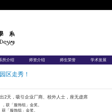
:::
系所介绍
师资介绍
师生荣誉
学术发展
园区走秀！
出2天，吸引企业厂商、校外人士，座无虚席
，获「服饰组」金奖。