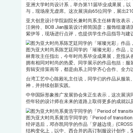
亚洲大学时尚设计系，举办第11届毕业成果展，
与，现场座无虚席。这次展演由65位同学，展出2
亚大创意设计学院副院长兼时尚系主任林青玫表示，
汪俐伶、BOB Jian服装设计师简国彦；服饰组邀
紫伊等，现场进行点评，也提供学生作品指导与建
图为亚大时尚系陈芝廷同学的「璀璨光彩」作品，
林青玫主任指出，今年时尚系毕业成果展，意指从
拥有相同对时尚的热爱。同学展示的作品包括：服
剪辑安排策画等，都是由系上同学齐心合作、全力
台湾工艺中心陈殿礼主任说，同学们的作品从服装
神，并持续创新实践。
中华国际形象推广发展协会朱正生表示，这次展演
些年轻的设计师在未来的道路上取得更多的成就以
图为亚大时尚系黄浩宇同学的「Period of trans
经评选后，邓亦凯同学的作品「穿越边境」(CROS
结构变化上，以中、西合并的高订制服设计创作，