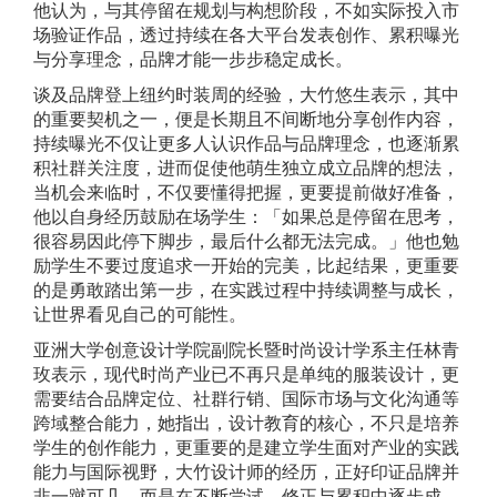
他认为，与其停留在规划与构想阶段，不如实际投入市
场验证作品，透过持续在各大平台发表创作、累积曝光
与分享理念，品牌才能一步步稳定成长。
谈及品牌登上纽约时装周的经验，大竹悠生表示，其中
的重要契机之一，便是长期且不间断地分享创作内容，
持续曝光不仅让更多人认识作品与品牌理念，也逐渐累
积社群关注度，进而促使他萌生独立成立品牌的想法，
当机会来临时，不仅要懂得把握，更要提前做好准备，
他以自身经历鼓励在场学生：「如果总是停留在思考，
很容易因此停下脚步，最后什么都无法完成。」他也勉
励学生不要过度追求一开始的完美，比起结果，更重要
的是勇敢踏出第一步，在实践过程中持续调整与成长，
让世界看见自己的可能性。
亚洲大学创意设计学院副院长暨时尚设计学系主任林青
玫表示，现代时尚产业已不再只是单纯的服装设计，更
需要结合品牌定位、社群行销、国际市场与文化沟通等
跨域整合能力，她指出，设计教育的核心，不只是培养
学生的创作能力，更重要的是建立学生面对产业的实践
能力与国际视野，大竹设计师的经历，正好印证品牌并
非一蹴可几，而是在不断尝试、修正与累积中逐步成