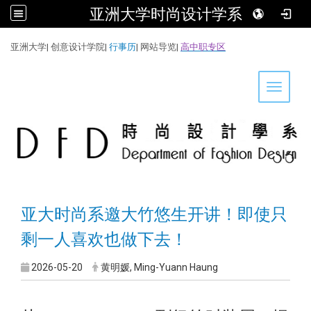
亚洲大学时尚设计学系
:::
亚洲大学
|
创意设计学院
|
行事历
|
网站导览
|
高中职专区
Toggle 
亚大时尚系邀大竹悠生开讲！即使只
剩一人喜欢也做下去！
2026-05-20
黄明媛, Ming-Yuann Haung