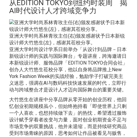
从EDITION TOKYO到纽约时装周 揭
AI时代设计人才跨域竞争力
亚洲大学时尚系林青玫主任(右)颁发感谢状予日本新锐
设计师大竹悠生(左)，感谢其莅校分享。
亚洲大学时尚设计学系日前举办「从设计到品牌－日本
新锐设计师的实践与国际舞台」专题讲座，跨海邀请日
本新锐设计师、服饰品牌「EDITION TOKYO合同会社」
创办人大竹悠生莅校分享，他以自身将品牌推上New
York Fashion Week的实战经验，勉励学子打破完美主
义迷思，强调在AI与数码科技快速发展的时代，立即行
动与跨域整合才是设计人才迈向国际舞台的重要关键。
大竹悠生在讲座中分享品牌从零开始的创业历程，他回
忆创业初期规模虽小，但始终抱持着「即使世界上只剩
一个人喜欢，也想持续做下去」的热忱，希望透过服饰
设计赋予穿着者改变与力量，面对创业初期资金不足与
市场竞争的双重挑战，他并未退缩，而是持续研究商品
受到市场青睐的原因，思考如何让作品被看见与贩售，