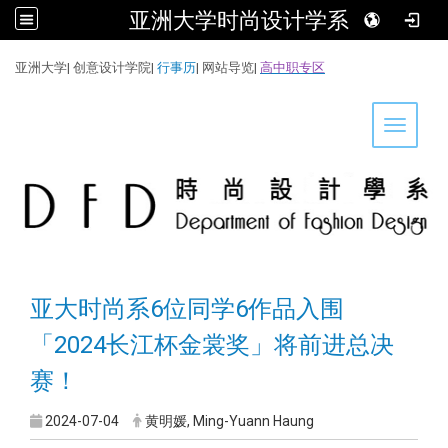
亚洲大学时尚设计学系
:::
亚洲大学
|
创意设计学院
|
行事历
|
网站导览
|
高中职专区
Toggle 
亚大时尚系6位同学6作品入围
「2024长江杯金裳奖」将前进总决
赛！
2024-07-04
黄明媛, Ming-Yuann Haung