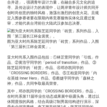
合并进」，强调青年设计力量，在融合多元文化的追
寻、及传达设计力的表现中，让两岸青年设计师共同开
创时尚创意的独特风格，激荡出激烈的创意火花。且规
定入围参赛者要在限期内将竞赛服饰实体化且通过复
审，才能代表台湾前往大陆武汉参加总决赛。
图为亚大时尚系陈芝廷同学的「砖赏」系列作品，入围
「第三届长江杯金裳奖」。
亚大时尚系入围作品包括：①林芷萱同学的「引线」作
品、②黄浩宇同学的「period of transition」作品、③
陈芝廷同学的「砖赏」作品、④邓亦凯同学的
「CROSSING BORDERS」作品、⑤王柏棠同学的「内
在英雄 Inner Hero」作品、⑥蔡婕宇同学的「森林之
神」作品，共同争取最高荣誉。
其中，邓亦凯同学的「CROSSING BORDERS」作品，
在时尚系第11届毕业生动态成果展中崭露头角，透过以
休閒度假的风格，结合高级订制男装结构进行演示，深
受专业评审青睐，拿下服装组第1名；陈芝廷同学的