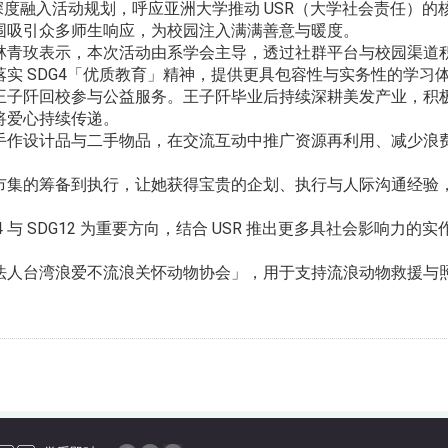
产）深度融入活动规划，呼应亚洲大学推动 USR（大学社会责任
围吸引众多师生响应，为校园注入满满善意与暖度。
林青玫表示，本次活动由系学会主导，透过社群平台与校园渠道
实 SDG4「优质教育」精神，提供更具包容性与实务性的学习
王子阡回校参与公益服务。王子阡毕业后持续深耕美发产业，积
将爱心持续传递。
作设计品与二手物品，在交流互动中推广资源再利用、减少浪费与
市集的筹备到执行，让她获得宝贵的企划、执行与人际沟通经验
 与 SDG12 为重要方向，结合 USR 推出更多具社会影响
法人台湾浪爱不流浪关怀动物协会」，用于支持流浪动物救援与