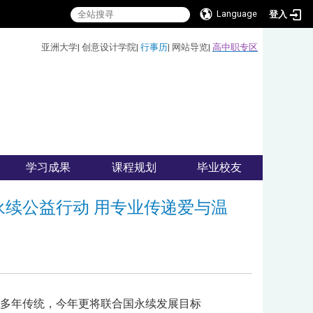
Language
登入
:::
亚洲大学
|
创意设计学院
|
行事历
|
网站导览
|
高中职专区
学习成果
课程规划
毕业校友
造永续公益行动 用专业传递爱与温
公益活动，延续多年传统，今年更将联合国永续发展目标