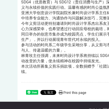
SDG4（优质教育）与 SDG12（责任消费与生
义与永续价值的实践行动。温馨有感的时尚公益氛
亚洲大学创意设计学院副院长兼时尚设计学系主任
中培养专业能力、沟通协作与问题解决技巧，完整落
今年义剪活动更特别邀请到时尚设计学系杰出系友
心力深感荣幸，也希望透过行动回应母校的栽培，
同日举办的创意市集亦成为校园亮点，学生们展示手
生产」，并以行动展现青年世代对永续的投入。
参与活动的时尚系二年级学生采翊分享，从义剪与
与人、传递温暖的力量」。
林青玫主任强调，未来时尚设计学系将持续以 SDG4
动改变的力量，使永续精神在校园中持续发光。
本次活动所募集义剪乐捐款项，全数捐赠予「社团
续。
Print this page
Share