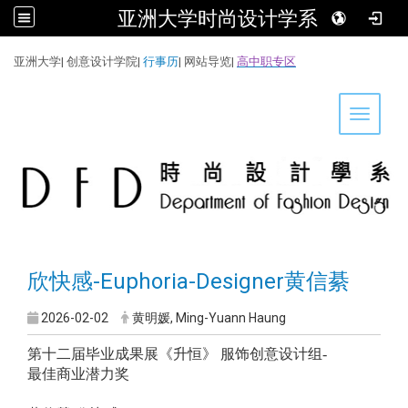
亚洲大学时尚设计学系
:::
亚洲大学
|
创意设计学院
|
行事历
|
网站导览
|
高中职专区
Toggle 
欣快感-Euphoria-Designer黄信綦
2026-02-02
黄明媛, Ming-Yuann Haung
第十二届毕业成果展《升恒》 服饰创意设计组-
最佳商业潜力奖