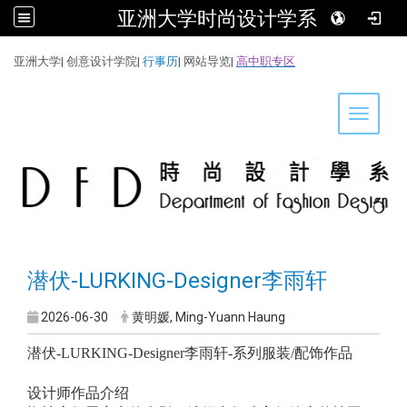
亚洲大学时尚设计学系
:::
亚洲大学
|
创意设计学院
|
行事历
|
网站导览
|
高中职专区
Toggle 
潜伏-LURKING-Designer李雨轩
2026-06-30
黄明媛, Ming-Yuann Haung
潜伏-LURKING-Designer李雨轩-系列服装/配饰作品
设计师作品介绍