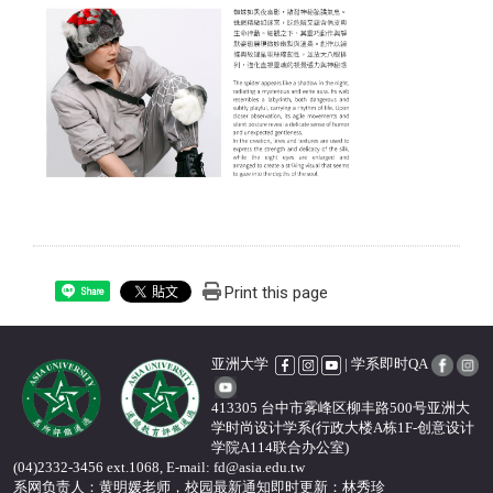
Print this page
Share
亚洲大学
| 学系即时QA
413305 台中市雾峰区柳丰路500号亚洲大
学时尚设计学系(行政大楼A栋1F-创意设计
学院A114联合办公室)
(04)2332-3456 ext.1068, E-mail: fd@asia.edu.tw
系网负责人：黄明媛老师，校园最新通知即时更新
：
林秀珍