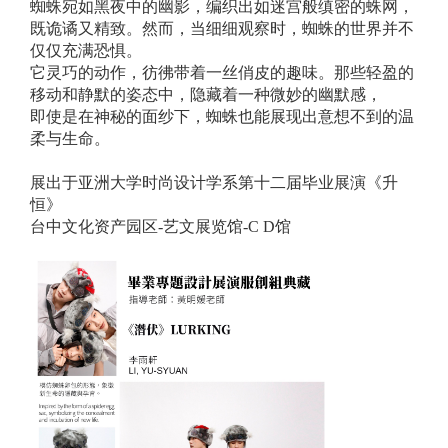
蜘蛛宛如黑夜中的幽影，编织出如迷宫般缜密的蛛网，
既诡谲又精致。然而，当细细观察时，蜘蛛的世界并不
仅仅充满恐惧。
它灵巧的动作，彷彿带着一丝俏皮的趣味。那些轻盈的
移动和静默的姿态中，隐藏着一种微妙的幽默感，
即使是在神秘的面纱下，蜘蛛也能展现出意想不到的温
柔与生命。
展出于亚洲大学时尚设计学系第十二届毕业展演《升
恒》
台中文化资产园区-艺文展览馆-C D馆