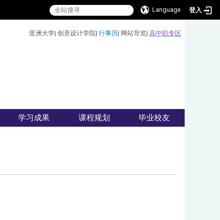
Language
登入
:::
亚洲大学
|
创意设计学院
|
行事历
|
网站导览
|
高中职专区
学习成果
课程规划
毕业校友