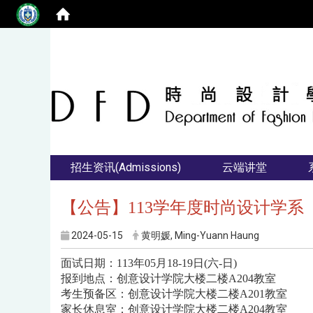
招生资讯(Admissions)
云端讲堂
【公告】113学年度时尚设计学
2024-05-15
黄明媛, Ming-Yuann Haung
面试日期：
113
年
05
月
18-19
日
(
六
-
日
)
报到地点：
创意设计学院大楼二楼
A204
教室
考生预备区：创意设计学院大楼二楼
A201
教室
家长休息室
：创意设计学院大楼二楼
A204
教室