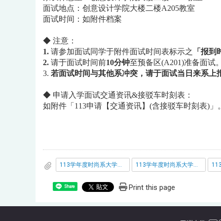
面试地点：创意设计学院大楼二楼
A205
教室
面试时间：如附件档案
◆
注意：
1.
请参加面试同学于附件面试时间表标示之
「报到
2.
请于面试时间前
10
分钟
至预备区
(A201)
准备面试
3.
若面试时间与其他系冲突，请于面试当日来系上
◆
申请入学面试交通资讯
&
接驳车时刻表：
如附件「
113
申请【交通资讯】
(
含接驳车时刻表
)
」
113学年度时尚系大学个人申请入学面试时间表_113-05-18_.pdf
113学年度时尚系大学个人申请入学面试时间表_113-05-19_.pdf
Print this page
Share