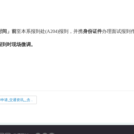
时间」前
至本系报到处
(A204
)
报到，并携
身份证件
办理面试报到
。
报到时现场微调。
。
113申请_交通资讯__含接驳车时刻表_.pdf