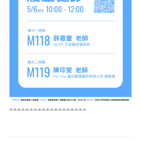
=‧=‧=‧=‧=‧=‧=‧=‧=‧=‧=‧=‧=‧=‧=‧=‧=‧=‧=