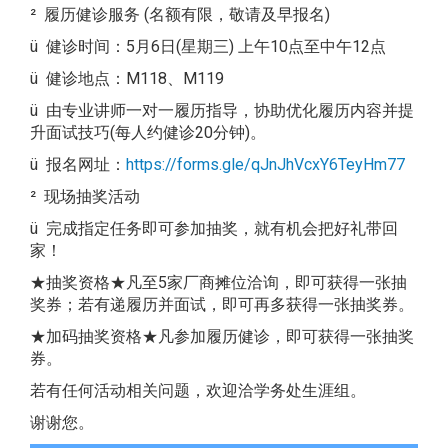
² 履历健诊服务 (名额有限，敬请及早报名)
ü 健诊时间：5月6日(星期三) 上午10点至中午12点
ü 健诊地点：M118、M119
ü 由专业讲师一对一履历指导，协助优化履历内容并提
升面试技巧(每人约健诊20分钟)。
ü 报名网址：
https://forms.gle/qJnJhVcxY6TeyHm77
² 现场抽奖活动
ü 完成指定任务即可参加抽奖，就有机会把好礼带回
家！
★抽奖资格★凡至5家厂商摊位洽询，即可获得一张抽
奖券；若有递履历并面试，即可再多获得一张抽奖券。
★加码抽奖资格★凡参加履历健诊，即可获得一张抽奖
券。
若有任何活动相关问题，欢迎洽学务处生涯组。
谢谢您。