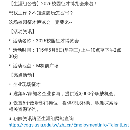
【生涯组公告】2026校园征才博览会来啦！
想找工作？不知道履历怎么写？
这场校园征才博览会一定要来~
【活动资讯】
² 活动名称：2026校园征才博览会
² 活动时间：115年5月6日(星期三) 上午10点至下午2点
30分
² 活动地点：M栋前广场
【亮点活动】
² 企业现场征才
ü 邀集67家知名企业参与，提供近3,000个职缺机会。
ü 设置5个政府部门摊位，提供求职补助、职涯探索等
相关资源谘询。
ü 职缺资讯请至生涯组网站查询：
https://cdgs.asia.edu.tw/zh_cn/EmploymentInfo/TalentList