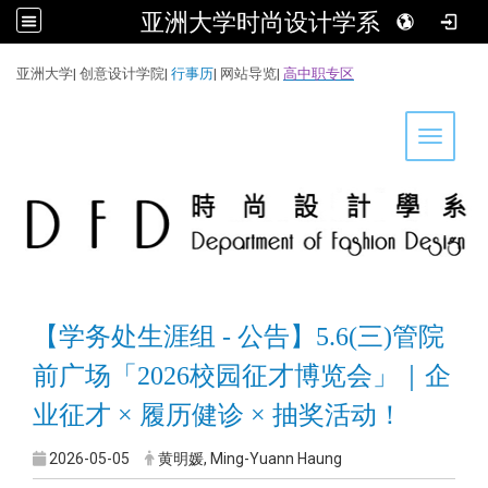
亚洲大学时尚设计学系
:::
亚洲大学
|
创意设计学院
|
行事历
|
网站导览
|
高中职专区
Toggle 
【学务处生涯组 - 公告】5.6(三)管院
前广场「2026校园征才博览会」｜企
业征才 × 履历健诊 × 抽奖活动！
2026-05-05
黄明媛, Ming-Yuann Haung