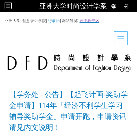
亚洲大学时尚设计学系
:::
亚洲大学
|
创意设计学院
|
行事历
|
网站导览
|
高中职专区
Toggle 
【学务处 - 公告】【起飞计画-奖助学
金申请】114年「经济不利学生学习
辅导奖助学金」申请开跑，申请资讯
请见内文说明！