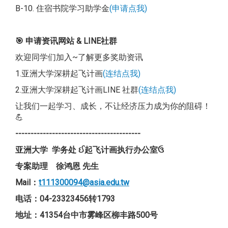
B-10. 住宿书院学习助学金
(申请点我)
🎯
申请资讯网站 & LINE社群
欢迎同学们加入~了解更多奖助资讯
1.亚洲大学深耕起飞计画
(连结点我)
2.亚洲大学深耕起飞计画LINE 社群
(连结点我)
让我们一起学习、成长，不让经济压力成为你的阻碍！
💪
-----------------------------------------
亚洲大学 学务处
ઈ
起飞计画执行办公室
ઉ
专案助理 徐鸿恩 先生
Mail
：
t111300094@asia.edu.tw
电话：04-23323456转1793
地址：41354台中市雾峰区柳丰路500号