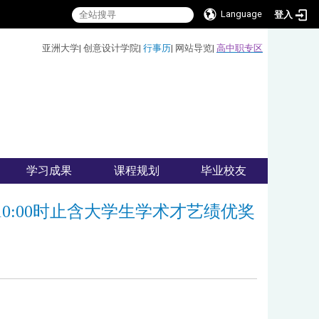
Language
登入
:::
亚洲大学
|
创意设计学院
|
行事历
|
网站导览
|
高中职专区
学习成果
课程规划
毕业校友
10:00时止含大学生学术才艺绩优奖