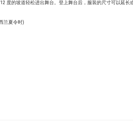
、12 度的坡道轻松进出舞台。登上舞台后，服装的尺寸可以延长
新西兰夏令时)