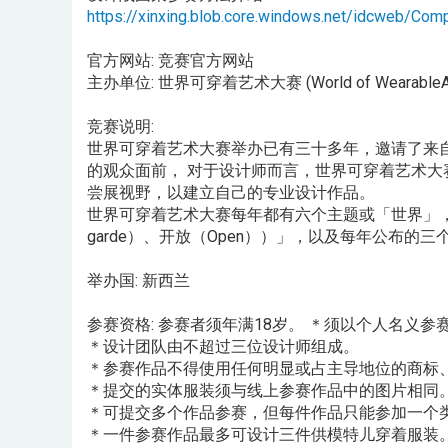
https://xinxing.blob.core.windows.net/idcweb/C
官方网站: 竞赛官方网站
主办单位: 世界可穿着艺术大赛 (World of Wearable
竞赛说明:
世界可穿着艺术大赛举办已有三十多年，邀请了来
的观众面前， 对于设计师而言，世界可穿着艺术
尝展视野，以建立自己的专业设计作品。
世界可穿着艺术大赛每年都有六个主题或「世界」，供设
garde）、开放（Open））」，以及每年公布的
举办国: 新西兰
参赛资格: 参赛者须年满18岁。 ＊须以个人名义
＊设计团队由不超过三位设计师组成。
＊参赛作品不得使用任何明显或占主导地位的商标
＊提交的实体服装须与线上参赛作品中的图片相同
＊可提交多个作品参赛，但每件作品只能参加一个
＊一件参赛作品最多可设计三件供模特儿穿着服装