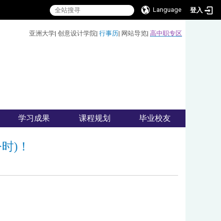
Language
登入
:::
亚洲大学
|
创意设计学院
|
行事历
|
网站导览
|
高中职专区
学习成果
课程规划
毕业校友
令时)！