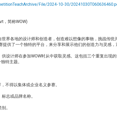
ompetitionTeachArchive/File/2024-10-30/20241030T060636460.p
Art，简称WOW)
自世界各地的设计师和创造者，创造难以想像的事物，挑战传统
大赛提供了一个独特的平台，来分享和展示他们的创造力与灵感，
计师在参加WOW时从中获取灵感。这包括三个重复出现的部分：「奥
三个独特主题。
参赛，不得以集体或企业名义参赛。
、标志或品牌名称。
。
类别。
。