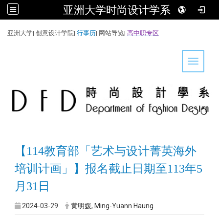
亚洲大学时尚设计学系
:::
亚洲大学
|
创意设计学院
|
行事历
|
网站导览
|
高中职专区
Toggle 
【114教育部「艺术与设计菁英海外
培训计画」】报名截止日期至113年5
月31日
2024-03-29
黄明媛, Ming-Yuann Haung