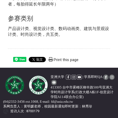
者，每胎得延长年限两年）
参赛类别
产品设计类、视觉设计类、数码动画类、建筑与景观设
计类、时尚设计类，共五类。
Print this page
Share
亚洲大学
| 学系即时QA
413305 台中市雾峰区柳丰路500号亚洲大
学时尚设计学系(行政大楼A栋1F-创意设计
学院A114联合办公室)
(04)2332-3456 ext.1068, E-mail: fd@asia.edu.tw
系网负责人：黄明媛老师，校园最新通知即时更新
：
林秀珍
造访人次 : 8700179