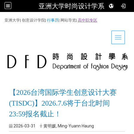
亚洲大学时尚设计学系
:::
亚洲大学
|
创意设计学院
|
行事历
|
网站导览
|
高中职专区
Toggle 
【2026台湾国际学生创意设计大赛
(TISDC)
】
2026.7.6将于台北时间
23:59报名截止！
2026-03-31
黄明媛, Ming-Yuann Haung