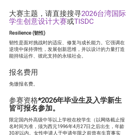
大赛主题，请直接搜寻
2026台湾国际
学生创意设计大赛
或
TISDC
Resilience (韧性)
韧性是面对挑战时的适应、修复与成长能力。它强调在
逆境中保持弹性，发展创新思维，并以设计的力量打造
能持续运作、彼此支持的永续社会。
报名费用
免缴报名费。
参赛资格
*2026年毕业生及入学新生
皆可报名参加。
限定国内外高级中等以上学校在校学生（以网络截止报
名时间为准，须为西元1996年4月27日之后出生，年龄
30岁以内。女性申请人于申请年限之前曾有生育事实