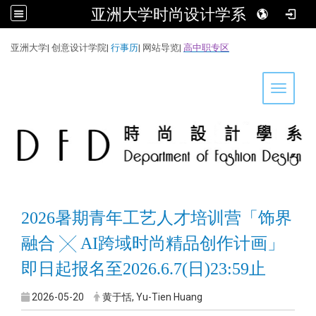
亚洲大学时尚设计学系
:::
亚洲大学
|
创意设计学院
|
行事历
|
网站导览
|
高中职专区
Toggle 
2026暑期青年工艺人才培训营「饰界
融合 ╳ AI跨域时尚精品创作计画」
即日起报名至2026.6.7(日)23:59止
2026-05-20
黄于恬, Yu-Tien Huang