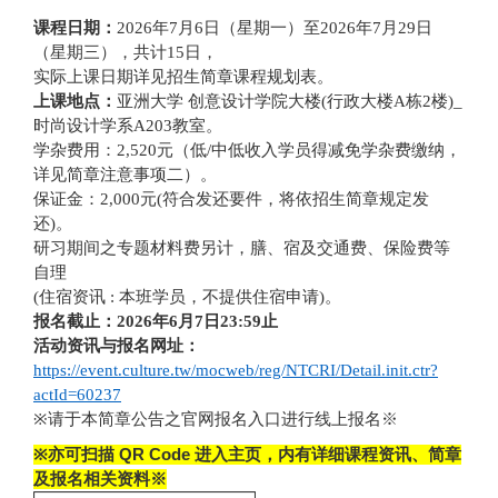
课程日期：
2026
年7月6日（星期一）至2026年7月29日
（星期三），共计15日，
实际上课日期详见招生简章课程规划表。
上课地点：
亚洲大学 创意设计学院大楼(行政大楼A栋2楼)_
时尚设计学系A203教室
。
学杂费用：2,520元（低/中低收入学员得减免学杂费缴纳，
详见简章注意事项二）
。
保证金：2,000元(符合发还要件，将依招生简章规定发
还)
。
研习期间之专题材料费另计，膳、宿及交通费、保险费等
自理
(住宿资讯 : 本班学员，不提供住宿申请)。
报名截止：2026年6月7日23:59止
活动资讯与报名网址：
https://event.culture.tw/mocweb/reg/NTCRI/Detail.init.ctr?
actId=60237
※
请于本简章公告之官网报名入口进行线上报名
※
※
亦可扫描 QR Code 进入主页，内有详细课程资讯、简章
及报名相关资料※