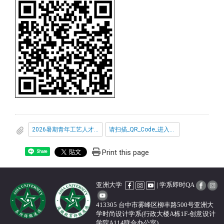
2026暑期青年工艺人才培训营.pdf
请扫描_QR_Code_进入主页.pdf
Print this page
Share
亚洲大学
| 学系即时QA
413305 台中市雾峰区柳丰路500号亚洲大
学时尚设计学系(行政大楼A栋1F-创意设计
学院A114联合办公室)