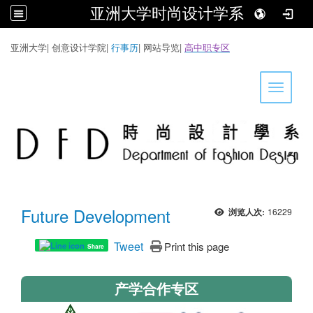
亚洲大学时尚设计学系
:::
亚洲大学
|
创意设计学院
|
行事历
|
网站导览
|
高中职专区
Toggle 
Future Development
16229
浏览人次:
Tweet
Print this page
Share
产学合作专区