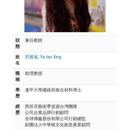
狀
兼任教師
態
姓
邢雅嵐, Ya-lan Xing
名
職
助理教授
稱
學
逢甲大學纖維與複合材料博士
歷
經
西班牙藝術季巡迴台灣團隊
歷
公司企業品牌行銷顧問
全球傳鑫股份有限公司行銷總監
財團法人中華根文化創意產業顧問