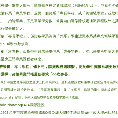
本校學生畢業之學分，應修畢含校定通識課程128學分(含)以上，並應至少
就讀科系「專業學程」及另一個跨系「專長學程」或「跨領域學程」或取
長」，始能畢業，不足畢業學分數，並得自由選修除校定通識課程以外之
課程學分補足之。
所稱「專長學程」，係指各學系為供「外系」學生認識本系某專業領域學
按15~16學分數規劃。
所稱「次專長」係指學生雖未修畢他系「專長學程」，惟已修畢所申請之
之至少三門專業課程者稱之。
*若發覺
修不完，請與教務處聯繫，要於學生資訊系統更改
「專長學程」
之選擇，改修畢業門檻最低要求「○○次專長」
修畢所申請之他系開設之至少
三
門專業課程。至於甚麼課程可被教務處認定為專業課程
他系開課課名親洽教務處。「跨系專長學程」及「次專長」修讀的學生期末成績可按
pass/fail）辦理，不列入續領獎學金及學期學業平均成績。
dobe photoshop ACA國際證照
413305 台中市霧峰區柳豐路500號亞洲大學時尚設計學系(行政大樓A棟1F