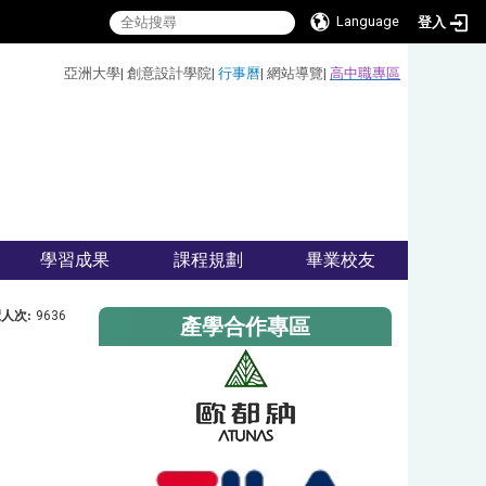
Language
登入
:::
亞洲大學
|
創意設計學院
|
行事曆
|
網站導覽
|
高中職專區
學習成果
課程規劃
畢業校友
人次:
9636
產學合作專區