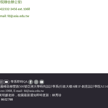
學院聯合辦公室)
04)2332-3456 ext.1068
-mail: fd@asia.edu.tw
| 學系即時QA
台中市霧峰區柳豐路500號亞洲大學時尚設計學系(行政大樓A棟1F-創意設計學院A11
ext.1068, E-mail: fd@asia.edu.tw
黃明媛老師，校園最新通知即時更新
：
林秀珍
8652788