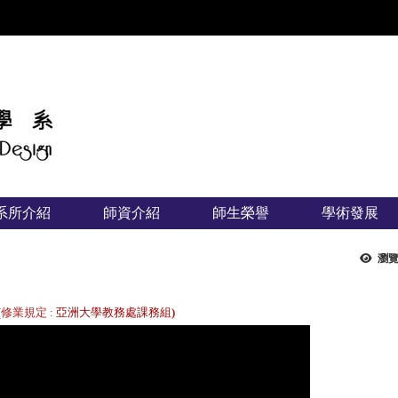
:::
系所介紹
師資介紹
師生榮譽
學術發展
瀏覽
(修業規定
:
亞洲大學教務處課務組
)