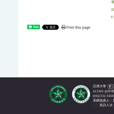
(
E
Print this page
Share
亞洲大學
413305 
(04)2332-3456 
系網負責人：
造訪人次 : 