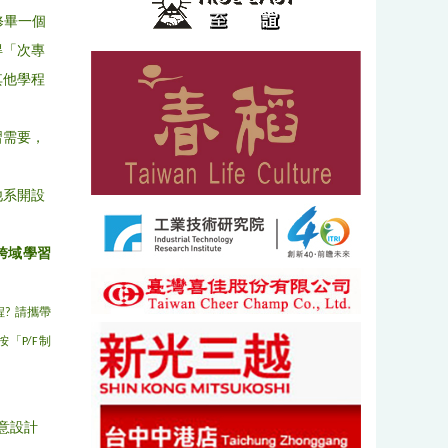
修畢一個
得「次專
其他學程
習需要，
他系開設
跨域學習
? 請攜帶
「P/F制
創意設計