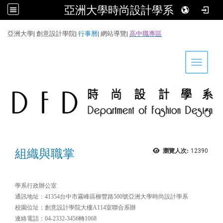
亞洲大學時尚設計學系
:::
亞洲大學
|
創意設計學院
|
行事曆
|
網站導覽
|
高中職專區
Toggle 
組織與職掌
瀏覽人次:
12390
學系行政辦公室
通訊地址：41354台中市霧峰區柳豐路500號亞洲大學時尚設計學系
校園位址：創意設計學院大樓A114室聯合系辦
連絡電話：04-2332-3456轉1068