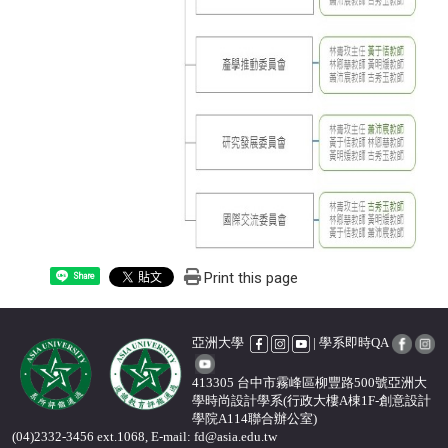
Print this page
Share
亞洲大學
| 學系即時QA
413305 台中市霧峰區柳豐路500號亞洲大
學時尚設計學系(行政大樓A棟1F-創意設計
學院A114聯合辦公室)
(04)2332-3456 ext.1068, E-mail: fd@asia.edu.tw