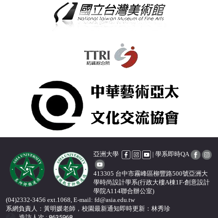
亞洲大學
| 學系即時QA
413305 台中市霧峰區柳豐路500號亞洲大
學時尚設計學系(行政大樓A棟1F-創意設計
學院A114聯合辦公室)
(04)2332-3456 ext.1068, E-mail: fd@asia.edu.tw
系網負責人：黃明媛老師，校園最新通知即時更新
：
林秀珍
造訪人次 : 8635968