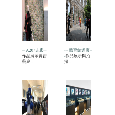
A207走廊
--- 體育館迴廊--
-
--
---
作品展示實習
-
作品展示與拍
藝廊
--
攝
--