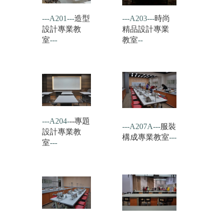
---A201---
造型
---A203---
時尚
設計專業教
精品設計專業
室
---
教室
--
---A204-
--專題
---A207A---
服裝
設計專業教
構成專業教室
---
室
---