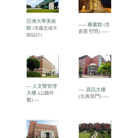
亞洲大學美術
----- 圖書館
(含
館
(安藤忠雄大
創客空間)
-----
師設計)
--- 人文暨管理
---- 資訊大樓
大樓
(山牆外
(古典形門)
----
貌)
---