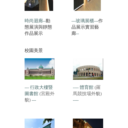
時尚迴廊--
動
---玻璃展櫃---
作
態展演與靜態
品展示實習藝
作品展示
廊
--
校園美景
--- 行政大樓暨
---- 體育館
(羅
圖書館
(宮殿外
馬競技場外貌)
貌)
---
----