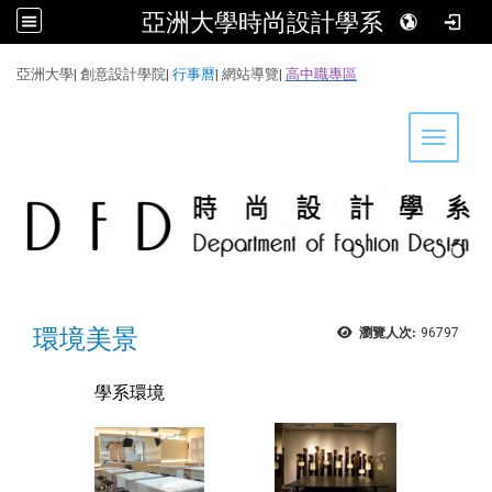
亞洲大學時尚設計學系
:::
亞洲大學
|
創意設計學院
|
行事曆
|
網站導覽
|
高中職專區
Toggle 
環境美景
瀏覽人次:
96797
學系環境