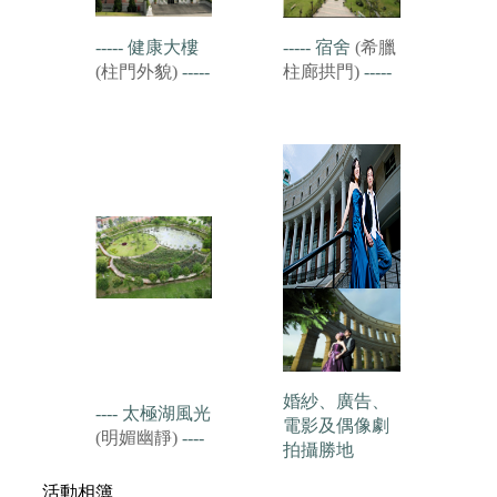
----- 健康大樓
----- 宿舍
(希臘
(柱門外貌)
-----
柱廊拱門)
-----
婚紗、廣告、
---- 太極湖風光
電影及偶像劇
(明媚幽靜)
----
拍攝勝地
活動相簿