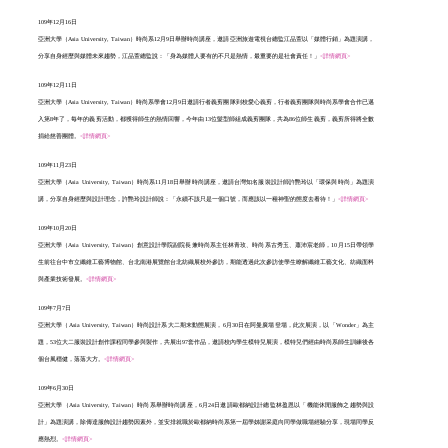
109年12月16日
亞洲大學（Asia University, Taiwan）時尚系12月9日舉辦時尚講座，邀請亞洲旅遊電視台總監江品萱以「媒體行銷」為題演講，
分享自身經歷與媒體未來趨勢，江品萱總監說：「身為媒體人要有的不只是熱情，最重要的是社會責任！」
<詳情網頁>
109年12月11日
亞洲大學（Asia University, Taiwan）時尚系學會12月9日邀請行者義剪團隊到校愛心義剪，行者義剪團隊與時尚系學會合作已邁
入第8年了，每年的義剪活動，都獲得師生的熱情回響，今年由13位髮型師組成義剪團隊，共為86位師生義剪，義剪所得將全數
捐給慈善團體。
<詳情網頁>
109年11月23日
亞洲大學（Asia University, Taiwan）時尚系11月18日舉辦時尚講座，邀請台灣知名服裝設計師許艷玲以「環保與時尚」為題演
講，分享自身經歷與設計理念，許艷玲設計師說：「永續不該只是一個口號，而應該以一種神聖的態度去看待！」
<詳情網頁>
109年10月20日
亞洲大學（Asia University, Taiwan）創意設計學院副院長兼時尚系主任林青玫、時尚系古秀玉、蕭沛宸老師，10月15日帶領學
生前往台中市立纖維工藝博物館、台北南港展覽館台北紡織展校外參訪，期能透過此次參訪使學生瞭解纖維工藝文化、紡織面料
與產業技術發展。
<詳情網頁>
109年7月7日
亞洲大學（Asia University, Taiwan）時尚設計系大二期末動態展演，6月30日在阿曼廣場登場，此次展演，以「Wonder」為主
題，53位大二服裝設計創作課程同學參與製作，共展出97套作品，邀請校內學生模特兒展演，模特兒們經由時尚系師生訓練後各
個台風穩健，落落大方。
<詳情網頁>
109年6月30日
亞洲大學（Asia University, Taiwan）時尚系舉辦時尚講座，6月24日邀請歐都納設計總監林盈恩以「機能休閒服飾之趨勢與設
計」為題演講，除傳達服飾設計趨勢因素外，並安排就職於歐都納時尚系第一屆學姊謝采庭向同學做職場經驗分享，現場同學反
應熱烈。
<詳情網頁>