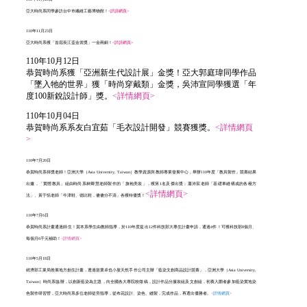
亞大時尚系同學參訪台中市纖維工藝博物館！
<詳請網頁>
110年11月23日
亞大時尚系獲「首屆長江盃金裳獎」一金兩銅！
<詳請網頁>
110年10月12日
恭賀時尚系獲「亞洲新生代設計展」金獎！亞大郭庭瑋同學作品
「墜入牠的世界」獲「時尚穿戴類」金獎，吳沛宣同學獲選「年
度100新銳設計師」獎。
<詳情網頁>
110年10月04日
恭賀時尚系系友白宜茹「毛衣設計開發」競賽獲獎。
<詳情網頁
>
110年7月20日
恭賀時尚系得獎老師！亞洲大學（Asia University, Taiwan）教學資源與教師專業發展中心，舉辦110年度「教具製作」競賽結果
出爐，「實體教具」組由時尚系林卿慧老師製作的「旗袍美裝」，獲第1名及傑出獎；蕭沛宸老師「基礎車縫構成的各種方
<詳情網頁>
法」、黃于恬老師「牛津鞋、德比鞋，傻傻分不清」各獲特優獎！
110年7月6日
恭賀時尚系計畫通過師生！賀本系學生由教師指導，於110年度提出12件科技部大專生計畫申請，通過4件！可獲科技部8個月、
每個月6千元補助！
<詳情網頁>
110年5月18日
經濟部工業局推展地方創生計畫，透過苗栗卓也小屋天然手作公司主辦「藍染文創商品設計競賽」，亞洲大學（Asia University,
Taiwan）時尚系協辦，以創新藍染為主題，向全國各大專院校徵稿，設計作品分服裝組及文創組，初賽入圍者參加藍染實地染
色製作研習營，亞大時尚系多位老師從旁指導，從布花設計、染色、縫製，完成作品，再選出優勝者。
<
詳情網頁
>