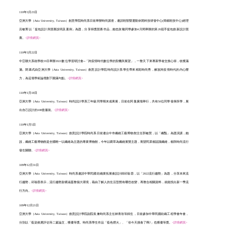
110年3月23日
亞洲大學（Asia University, Taiwan）創意學院時尚系日前舉辦時尚講座，邀請鞋類暨運動休閒科技研發中心(簡稱鞋技中心)經理
呂敏菁以「提包設計與競賽說明及案例」為題，分享得獎競賽作品，她也鼓勵同學參加4月間舉辦的第20屆手提包創新設計競
賽。
<詳情網頁>
110年3月22日
中亞聯大系統學校19日舉辦2021數位學習研討會─「跨疫情時代數位學的契機與展望」，一整天下來專家學者交換心得，收獲滿
滿。閉幕式由亞洲大學（Asia University, Taiwan）創意設計學院時尚設計系學生帶來精彩時尚秀，解放跨疫情時代的內心壓
力，為這場學術論壇劃下圓滿句點。
<詳情網頁>
110年1月18日
亞洲大學（Asia University, Taiwan）時尚設計學系三年級同學期末成果展，日前在阿曼廣場舉行，共有50位同學發揮所學，展
出自己設計的108套服裝。
<詳情網頁>
110年1月5日
亞洲大學（Asia University, Taiwan）創意設計學院時尚系日前邀台中市纖維工藝博物館主任郭敏慧，以「纖豔」為題演講，她
說，纖維工藝博物館是全國唯一以纖維為主題的專業博物館，今年以藺草為纖維展覽主題，期望民眾都認識纖維，都與時尚流行
發生關聯。
<詳情網頁>
109年12月31日
亞洲大學（Asia University, Taiwan）時尚系邀請中華民國紡織業拓展會設計師邱瑜蓉，以「2022流行趨勢」為題，分享未來流
行趨勢，邱瑜蓉表示，流行趨勢架構涵蓋整個大環境，藉由了解人的生活型態有哪些改變，再整合相關資料，就能找出新一季流
行方向。
<詳情網頁>
109年12月21日
亞洲大學（Asia University, Taiwan）創意設計學院副院長兼時尚系主任林青玫等師生，日前參加中華民國紡織工程學會年會，
分別以「藍染效應評估等二篇論文，獲優等獎。時尚系學生作品「藍色煙火」、「你今天挑食了嗎?」也獲優等獎。
<詳情網頁>