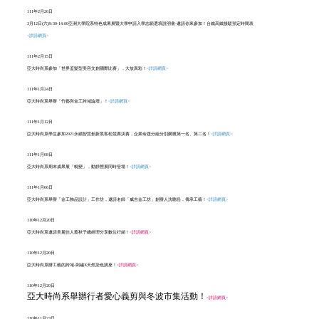
111年2月26日
3月12日(六)9:30-14:00亞洲大學院系特色成果展暨大學申請入學志願選填說明會-邀請你來參加！台鐵高鐵接駁預定時間表
<詳請網頁>
111年2月15日
亞大時尚系參加「世界盃髮型美容文創國際比賽」，大放異彩！
<詳請網頁>
111年1月24日
亞大時尚系舉辦「竹藝與金工跨域論壇」！
<詳請網頁>
111年1月12日
亞大時尚系學生參加2021永續智慧創新黑客松競賽決賽，企業命題分組分別榮獲第一名、第二名！
<詳請網頁>
111年1月08日
亞大時尚系期末成果展「蛻變」，動靜態展同時登場！
<詳請網頁>
111年1月06日
亞大時尚系舉辦「金工飾品設計」工作坊，邀請名師「威吉金工坊」創辦人沈聰岳，傳承工藝！
<詳請網頁>
110年12月20日
亞大時尚系邀請美麗佳人蔡秋子總經理分享數位行銷！
<詳請網頁>
110年12月20日
亞大時尚系辦工藝的跨域-刺繡X天然染色講座！
<詳請網頁>
110年12月20日
亞大時尚系舉辦行者愛心義剪與冬波市集活動！
<詳請網頁>
110年11月23日