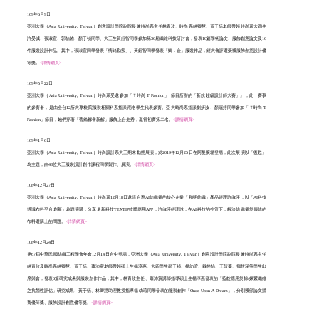
109年6月9日
亞洲大學（Asia University, Taiwan）創意設計學院副院長兼時尚系主任林青玫、時尚系林卿慧、黃于恬老師帶領時尚系大四生
許晏誠、張淑宣、郭怡佑、顏于禎同學、大三生黃鈺智同學參加第36屆纖維科技研討會，發表10篇學術論文、服飾創意論文及16
件服裝設計作品。其中，張淑宣同學發表「情緒勒索」、黃鈺智同學發表「鯽．金」服裝作品，經大會評選榮獲服飾創意設計優
等獎。
<詳情網頁>
109年5月22日
亞洲大學（Asia University, Taiwan）時尚系受邀參加「Ｔ時尚 T Fashion」 節目所辦的「新銳超級設計師大賽」』，此一賽事
的參賽者，是由全台12所大專校院服裝相關科系指派兩名學生代表參賽。亞大時尚系指派劉妍汝、顏冠婷同學參加「Ｔ時尚 T
Fashion」節目，她們穿著「蕾絲都會新解」服飾上台走秀，贏得初賽第二名。
<詳情網頁>
109年1月6日
亞洲大學（Asia University, Taiwan）時尚設計系大三期末動態展演，於2019年12月25日在阿曼廣場登場，此次展演以「復甦」
為主題，由48位大三服裝設計創作課程同學製作、展演。
<詳情網頁>
108年12月27日
亞洲大學（Asia University, Taiwan）時尚系12月18日邀請台灣AI紡織業的核心企業「和明紡織」產品經理許俶瑛，以「AI科技
辨識布料平台創新」為題演講，分享最新科技TEXTIP軟體應用APP，許俶瑛經理說，在AI科技的控管下，解決紡織業於傳統的
布料選購上的問題。
<詳情網頁>
108年12月24日
第67屆中華民國紡織工程學會年會12月14日台中登場，亞洲大學（Asia University, Taiwan）創意設計學院副院長兼時尚系主任
林青玫及時尚系林卿慧、黃于恬、蕭沛宸老師帶領碩士生楊淳惠、大四學生顏于禎、楊幼瑄、戴慈怡、王苡蓁、鄧芷涵等學生出
席與會，發表6篇研究成果與服裝創作作品；其中，林青玫主任、蕭沛宸講師指導碩士生楊淳惠發表的「藍靛應用於棉/嫘縈纖維
之抗菌性評估」研究成果、黃于恬、林卿慧助理教授指導楊幼瑄同學發表的服裝創作「Once Upon A Dream」，分別獲頒論文競
賽優等獎、服飾設計創意優等獎。
<詳情網頁>