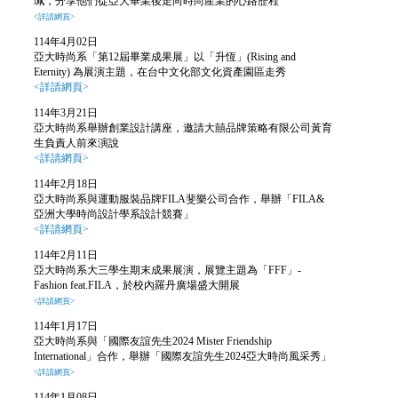
珮，分享他們從亞大畢業後走向時尚產業的心路歷程
<詳請網頁>
114年4月02日
亞大時尚系「第12屆畢業成果展」以「升恆」(Rising and
Eternity) 為展演主題，在台中文化部文化資產園區走秀
<詳請網頁>
114年3月21日
亞大時尚系舉辦創業設計講座，邀請大囍品牌策略有限公司黃育
生負責人前來演說
<詳請網頁>
114年2月18日
亞大時尚系與運動服裝品牌FILA斐樂公司合作，舉辦「FILA&
亞洲大學時尚設計學系設計競賽」
<詳請網頁>
114年2月11日
亞大時尚系大三學生期末成果展演，展覽主題為「FFF」-
Fashion feat.FILA，於校內羅丹廣場盛大開展
<詳請網頁>
114年1月17日
亞大時尚系與「國際友誼先生2024 Mister Friendship
International」合作，舉辦「國際友誼先生2024亞大時尚風采秀」
<詳請網頁>
114年1月08日