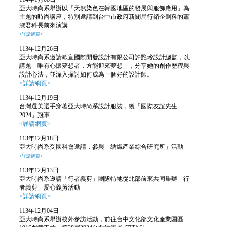
亞大時尚系舉辦以「天然染色在韓國地區的發展與服飾應用」為
主題的時尚講座，特別邀請到台中市政府新聞局行銷企劃科的蕭
淑君科長前來演講
<詳請網頁>
113年12月26日
亞大時尚系邀請歐宣國際開發設計有限公司許艷玲設計總監，以
講題「唯有心懷夢想者，方能迎來夢想」，分享她的創作歷程與
設計心法，並深入探討如何成為一個好的設計師。
<詳請網頁>
113年12月19日
台灣選美選手穿著亞大時尚系設計服裝，獲「國際友誼先生
2024」冠軍
<詳請網頁>
113年12月18日
亞大時尚系受國科會邀請，參與「紡織產業綜合研究所」活動
<詳請網頁>
113年12月13日
亞大時尚系邀請「行者義剪」團隊特地從北部前來共同舉辦「行
者義剪」愛心義剪活動
<詳請網頁>
113年12月04日
亞大時尚系舉辦校外參訪活動，前往台中文化部文化產業園區