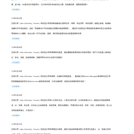
賽，從70組、400套作品中脫穎而出，亞大時尚系共有8組作品入圍，前進總決賽，挑戰衛冕寶座！
<詳請網頁>
112年4月18日
亞洲大學（Asia University, Taiwan）時
尚設計學系
與歐都納進行產學合作，舉辦
「
衣起淨零．時尚循環
」
啟動記者會。歐都納
為國內戶外用品龍頭，首創「零拋棄MIT戶外紡織品生態圈示範循環體系」，邀請亞大創意設計學院副院長兼時尚系主任林青玫
帶領師生25人團隊，為全台第一件可全回收、循環、再利用的循環衣進行歐愛循環時尚秀。
<詳請網頁>
112年4月06日
亞洲大學（Asia University, Taiwan）時尚設計學系
舉辦時尚講座，邀葫蘆雕刻家詹明娟分享創作歷程！葫巧工坊負責人詹明娟
以「拾光」為題，談創業經驗，鼓勵同學出外在大自然中找靈感！
<詳請網頁>
112年3月28日
亞洲大學（Asia University, Taiwan）時尚設計學系
舉辦「永續時尚專題講座」，邀請義大利Istituto Marangoni歐洲時尚設計學
院英國倫敦校區系主任Stelios Geros教授來校演講，分享永續經營、負責任的採購和製作流程！
<詳請網頁>
112年3月26日
亞洲大學（Asia University, Taiwan）時尚設計學系
11位學生作品，入選文化部主辦「台北時裝週AW23」服裝設計院校校際展
演，以「未燃」為主題，在作品上以各種拼接、前衛剪裁，展現永續概念，呼應珍惜大自然、防患「未然」的環保意識，登上台
北時裝週伸展台，大受好評！
<詳請網頁>
112年3月21日
亞洲大學（Asia University, Taiwan）時尚設計學系
舉辦設計講座，邀請大囍品牌策略有限公司黃育生負責人
，
以「從義大利到