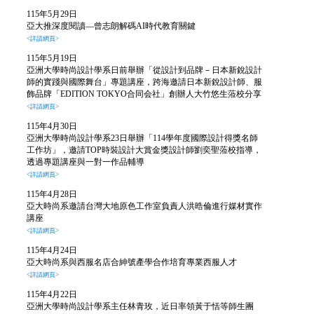
115年5月29日
亞大推深度閱讀—曾志朗解碼AI時代教育關鍵
<詳請網頁>
115年5月19日
亞洲大學時尚設計學系日前舉辦「從設計到品牌－日本新銳設計
師的實踐與國際舞台」專題講座，跨海邀請日本新銳設計師、服
飾品牌「EDITION TOKYO合同会社」創辦人大竹悠生蒞校分享
<詳請網頁>
115年4月30日
亞洲大學時尚設計學系23日舉辦「114學年度國際設計得獎名師
工作坊」，邀請TOP時裝設計大賞金獎設計師劉奕聖蒞校指導，
透過專題講座與一對一作品輔導
<詳請網頁>
115年4月28日
亞大時尚系邀請台灣大地原色工作室負責人洪晧倫進行媒材實作
講座
<詳請網頁>
115年4月24日
亞大時尚系與西服名店合紳號產學合作培育專業西服人才
<詳請網頁>
115年4月22日
亞洲大學時尚設計學系主任林青玫，近日率領黃于恬等師生團