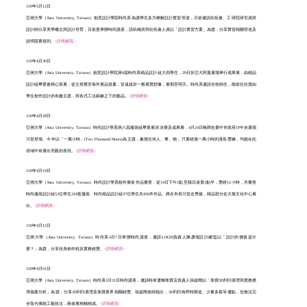
110年5月12日
亞洲大學（Asia University, Taiwan）創意設計學院時尚系為讓學生多方瞭解設計實習管道，月前邀請紡拓會、工研院研究員與
設計師分享美學概念與設計培育，日前更舉辦時尚講座，請紡織所與紡拓會人員以「設計實習方案」為題，分享實習相關管道及
說明競賽規則。
<詳情網頁>
110年4月30日
亞洲大學（Asia University, Taiwan）創意設計學院第8屆時尚系精品設計組大四學生，29日於亞大阿曼廣場舉行成果展，由精品
設計組畢委會精心策展，從主視覺至每件展品規畫，皆遠超於一般展覽想像，展期至明天。時尚系邀請全校師生，能前往欣賞由
學生創作設計的有趣主題，與各式工法鍛鍊之下的藝品。
<詳情網頁>
110年4月28日
亞洲大學（Asia University, Taiwan）時尚設計學系第八屆服裝組畢業展演決賽及成果展，4月24日晚間在臺中市政府1F中央廣場
川堂登場。今年以「一萬小時」(Ten Thousand Hours)為主題，象徵任何人、事、物，只要經過一萬小時的漫長歷練，均能在此
領域中有傑出亮眼的表現。
<詳情網頁>
110年4月19日
亞洲大學（Asia University, Taiwan）時尚設計學系校外展前作品審查，從14日下午1點至隔日凌晨1點半，歷經12小時，共審查
時尚服裝設計組53位學生318套服裝、時尚精品設計組37位學生共456件作品。將在市府川堂走秀後，精品部分在大墩文化中心展
出。
<詳情網頁>
110年4月12日
亞洲大學（Asia University, Taiwan）時尚系4月7日舉辦時尚講座，邀請LOGIS負責人陳彥儒設計總監以「設計的價值是什
麼？」為題，分享自身創作程及實務經歷。
<詳情網頁>
110年4月01日
亞洲大學（Asia University, Taiwan）時尚系3月31日時尚講座，邀請時來運轉珠寶店負責人張超閔以「珠寶3D列印原理與實務應
用個案分析」為題，分享3D列印原理及珠寶業界相關經歷。張超閔老師指出，3D列印有即時製造、少量多樣等優點，但無法完
全取代傳統工藝技法，兩者應相輔相成。
<詳情網頁>