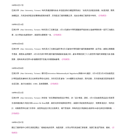
108年05月17日
亞洲大學（Asia University, Taiwan）時尚系邀請國內知名卓也藍染執行總監鄭美淑以「自然共生的藍染技藝」為題演講。鄭美
淑總監說，天然染色與藍染皆屬傳統產業的復育，呈現藍染工藝與圖騰之美，也結合傳統工藝與當今時尚。
<詳情網頁>
108年05月14日
亞洲大學（Asia University, Taiwan）時尚系大三生陳泓誠，5月12日參加中華民國服裝甲級技術士協會舉辦的第一屆手工扣眼比
賽，在大學組6名參賽者中，脫穎而出榮獲第一名。
<詳情網頁>
108年04月09日
亞洲大學（Asia University, Taiwan）時尚系大三生陳泓誠同學4月1日參加中華民國洋服同業總會舉辦（金手指）縫製公開賽國
手選拔，獲選為金牌國手，8月3日代表中華民國洋服同業總會前進義大利，參加舉辦的第三十八屆世界洋服同業聯盟大會-技藝
競賽，屆時有來自世界30多個國家選手至義大利羅葳納參賽。
<詳情網頁>
108年04月08日
亞洲大學（Asia University, Taiwan）獲印尼Universitas Muhammadiyah Yogyakarta(簡稱UMY)邀請，3月16日至3月20日由創意設
計學院副院長兼時尚系主任林靑玫帶領5位師生，到印尼日惹參加「2019國際文化美食節」系列活動，另到當地孤兒院與孩童們
交流互動，進行社會責任（USR）及慈善關懷。
<詳情網頁>
108年03月22日
亞洲大學（Asia University, Taiwan）跨領域「幼兒潛能與創意設計學程」的「設計傳達」課程，3月15日由創意商品設計系黃育
生老師邀請義大利設計師Lorenzo De Rosa演講，修習此跨領域課程的學生，涵蓋科系從創意商品設計、視覺傳達設計、時尚設
計、幼教教育和社會工作系等，創意商品設計系主任龍希文、楊千慧老師，和時尚設計系謝維合老師等200多位師生到場聆聽。
<
詳情網頁>
108年01月07日
國立工藝研發中心研究員黃誼甄以「植物染色的世界」為題演講，分享台灣天然染織工業發展，強調工藝是門技術、藝術。
<詳
情網頁>