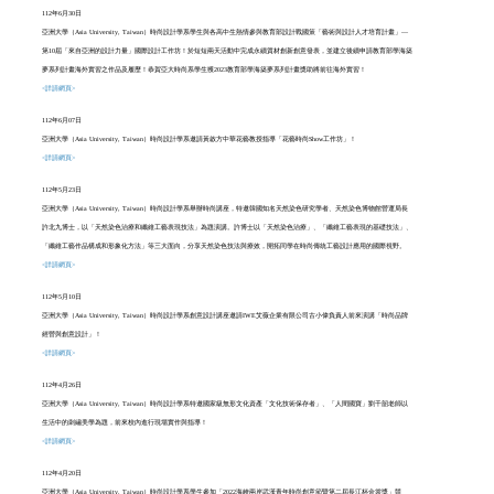
112年6月30日
亞洲大學（Asia University, Taiwan）時尚設計學系
學生與各高中生熱情參與教育部設計戰國策「藝術與設計人才培育計畫」—
第10屆「來自亞洲的設計力量」國際設計工作坊！於短短兩天活動中完成永續質材創新創意發表，並建立後續申請教育部學海築
夢系列計畫海外實習之作品及履歷！
恭賀亞大時尚系學生獲2023教育部學海築夢系列計畫獎助將前往海外實習！
<詳請網頁>
112年6月07日
亞洲大學（Asia University, Taiwan）時尚設計學系邀請
黃啟方中華花藝教授指導
「
花藝時尚Show工作坊
」
！
<詳請網頁>
112年5月23日
亞洲大學（Asia University, Taiwan）時尚設計學系
舉辦時尚講座，特邀韓國知名天然染色研究學者、天然染色博物館營運局長
許北九博士，以「天然染色治療和纖維工藝表現技法」為題演講。許博士以「天然染色治療」、「纖維工藝表現的基礎技法」、
「纖維工藝作品構成和形象化方法」等三大面向，分享天然染色技法與療效，開拓同學在時尚傳統工藝設計應用的國際視野。
<詳請網頁>
112年5月10日
亞洲大學（Asia University, Taiwan）時尚設計學系
創意設計講座邀請IWE艾薇企業有限公司古小偉負責人前來演講「時尚品牌
經營與創意設計」！
<詳請網頁>
112年4月26日
亞洲大學（Asia University, Taiwan）時尚設計學系
特邀國家級無形文化資產「文化技術保存者」、「人間國寶」劉千韶老師以
生活中的刺繡美學為題，前來校內進行現場實作與指導！
<詳請網頁>
112年4月20日
亞洲大學（Asia University, Taiwan）時尚設計學系學生
參加「2022海峽兩岸武漢青年時尚創意節暨第二屆長江杯金裳獎」競