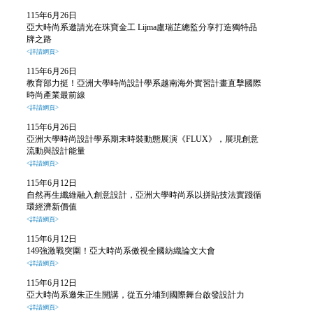
115年6月26日
亞大時尚系邀請光在珠寶金工 Lijma盧瑞芷總監分享打造獨特品
牌之路
<詳請網頁>
115年6月26日
教育部力挺！亞洲大學時尚設計學系越南海外實習計畫直擊國際
時尚產業最前線
<詳請網頁>
115年6月26日
亞洲大學時尚設計學系期末時裝動態展演《FLUX》，展現創意
流動與設計能量
<詳請網頁>
115年6月12日
自然再生纖維融入創意設計，亞洲大學時尚系以拼貼技法實踐循
環經濟新價值
<詳請網頁>
115年6月12日
149強激戰突圍！亞大時尚系傲視全國紡織論文大會
<詳請網頁>
115年6月12日
亞大時尚系邀朱正生開講
，
從五分埔到國際舞台啟發設計力
<詳請網頁>