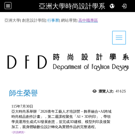
亞洲大學時尚設計學系
:::
亞洲大學
|
創意設計學院
|
行事曆
|
網站導覽
|
高中職專區
Toggle 
師生榮譽
瀏覽人次:
41625
115年7月30日
亞大時尚
系舉辦「2026青年工藝人才培訓營－飾界融合×AI跨域
時尚精品創作計畫」，第二週課程聚焦「AI × 3D列印」，帶領
學員運用生成式AI發展創意，並完成3D建模、模型列印及後製
加工，親身體驗數位設計轉化為實體作品的完整過程。
<詳請網頁>