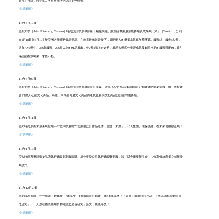
台灣」為題，向學生分享自身遊學與設計求職經驗。
<詳請網頁>
112年3月19日
亞洲大學（Asia University, Taiwan）時尚設計學系
舉辦第十屆服裝組、服創組畢業展演競賽場及成果展「淬」（Tsuei），分別
在3月18日與3月19日於亞洲大學羅丹廣場登場。在絢麗燈光與音樂下，揭開動人的畢業成果嘉年華序幕。服裝組、服創組2天，
共有79位學生、336套服裝、296件以上的飾品展出，分2天4場上台走秀，展示大學四年學習成果及創意十足的服裝與配飾，吸引
滿座的觀眾喝采、掌聲不斷。
<詳請網頁>
112年3月07日
亞洲大學（Asia University, Taiwan）時尚設計學系舉辦設計講座，邀請頑石文創-程湘如創辦人/創意總監前來演說
，
以「情投意
合-打動人心的文化商品」為題，向學生傳遞文化商品的迭代更新與文化商品設計的精髓要領。
<詳請網頁>
112年1月11日
亞大時尚系期末成果展登場—32位同學展出76套服裝設計作品走秀，主題「未燃」，代表生態、環保議題，在未來會繼續延燒！
<詳請網頁>
112年1月17日
亞大時尚系邀請藍染品牌執行總監鄭美淑演講。卓也藍染公司執行總監鄭美淑，談「賦予傳產新生命」，分享傳統產業之創新發
展模式。
<詳請網頁>
111年12月27日
亞大時尚系獲「2022紡織工程年會」2件論文、1件服飾設計創意，共3件優等獎！「黃華」服裝設計作品、「羊毛濕氈製程評估
之研究」、「天然植物染應用於棉織物之呈色研究」論文，獲優等獎！
<詳請網頁>