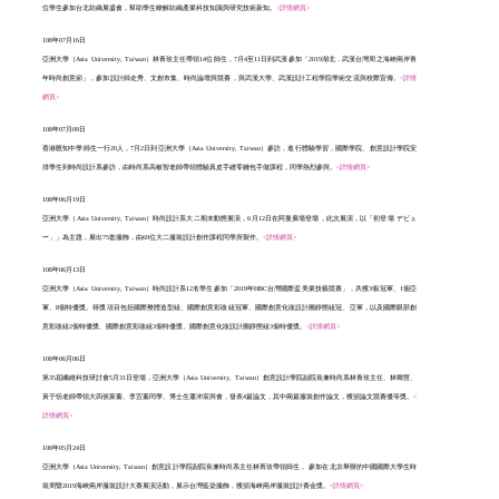
位學生參加台北紡織展盛會，幫助學生瞭解紡織產業科技知識與研究技術新知。
<詳情網頁>
108年07月16日
亞洲大學（Asia University, Taiwan）林青玫主任帶領14位師生，7月4至11日到武漢參加「2019湖北．武漢台灣周之海峽兩岸青
年時尚創意節」，參加設計師走秀、文創市集、時尚論壇與競賽，與武漢大學、武漢設計工程學院學術交流與校際宣傳。
<詳情
網頁>
108年07月09日
香港匯知中學師生一行20人，7月2日到亞洲大學（Asia University, Taiwan）參訪，進行體驗學習，國際學院、創意設計學院安
排學生到時尚設計系參訪，由時尚系高敏智老師帶領體驗真皮手縫零錢包手做課程，同學熱烈參與。
<詳情網頁>
108年06月19日
亞洲大學（Asia University, Taiwan）時尚設計系大二期末動態展演，6月12日在阿曼廣場登場，此次展演，以「初登場 デビュ
ー」」為主題，展出75套服飾，由69位大二服裝設計創作課程同學所製作。
<詳情網頁>
108年06月13日
亞洲大學（Asia University, Taiwan）時尚設計系12名學生參加「2019年HBC台灣國際盃美業技藝競賽」，共獲3個冠軍、1個亞
軍、8個特優獎。得獎項目包括國際整體造型組、國際創意彩妝組冠軍、國際創意化妝設計圖靜態組冠、亞軍，以及國際眼部創
意彩妝組2個特優獎、國際創意彩妝組3個特優獎、國際創意化妝設計圖靜態組3個特優獎。
<詳情網頁>
108年06月06日
第35屆纖維科技研討會5月31日登場，亞洲大學（Asia University, Taiwan）創意設計學院副院長兼時尚系林青玫主任、林卿慧、
黃于恬老師帶領大四侯家蓁、李宜蓁同學、博士生蕭沛宸與會，發表4篇論文，其中兩篇服裝創作論文，獲頒論文競賽優等獎。
<
詳情網頁>
108年05月24日
亞洲大學（Asia University, Taiwan）創意設計學院副院長兼時尚系主任林靑玫帶領師生， 參加在北京舉辦的中國國際大學生時
裝周暨2019海峽兩岸服裝設計大賽展演活動，展示台灣藍染服飾，獲頒海峽兩岸服裝設計賽金獎。
<詳情網頁>