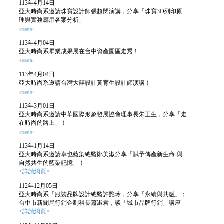
113年4月14日
亞大時尚系邀請珠寶設計師張超閔演講，
分享「珠寶3D列印原
理與實務應用各案分析」
<詳請網頁>
113年4月04日
亞大時尚系畢業成果展在台中資產園區走秀！
<詳請網頁>
113年4月04日
亞大時尚系邀請台灣大囍設計黃育生設計師演講！
<詳請網頁>
113年3月01日
亞大時尚系邀請中華國際形象發展協會理事長朱正生，分享「走
在時尚的路上」！
<詳請網頁>
113年1月14日
亞大時尚系邀請卓也藍染總監鄭美淑分享「賦予傳產新生命-與
自然共生的藍染記憶」！
<詳請網頁>
112年12月05日
亞大時尚系「服裝品牌設計總監許艷玲，分享「永續與共融」；
台中市新聞局行銷企劃科長蕭淑君，談「城市品牌行銷」講座
<詳請網頁>