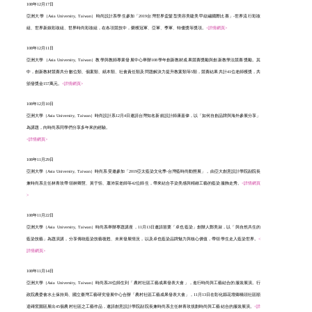
108年12月17日
亞洲大學（Asia University, Taiwan）時尚設計系學生參加「2019台灣世界盃髮型美容美睫美甲紋繡國際比賽」-世界流行彩妝
組、世界新娘彩妝組、世界時尚彩妝組，在各項競技中，榮獲冠軍、亞軍、季軍、特優獎等獎項。
<詳情網頁>
108年12月11日
亞洲大學（Asia University, Taiwan）教學與教師專業發展中心舉辦108學年創新教材成果競賽獎勵與創新教學法競賽獎勵。其
中，創新教材競賽共分數位類、個案類、紙本類、社會責任類及問題解決力提升教案類等5類，競賽結果共計41位老師獲獎，共
頒發獎金157萬元。
<詳情網頁>
108年12月10日
亞洲大學（Asia University, Taiwan）時尚設計系12月4日邀請台灣知名新銳設計師康嘉偉，以「如何自創品牌與海外參展分享」
為講題，向時尚系同學們分享多年來的經驗。
<詳情網頁>
108年11月29日
亞洲大學（Asia University, Taiwan）時尚系受邀參加「2019亞太藍染文化季-台灣藍時尚動態展」，由亞大創意設計學院副院長
兼時尚系主任林青玫帶領林卿慧、黃于恬、蕭沛宸老師等42位師生，帶來結合手染美感與精緻工藝的藍染服飾走秀。
<詳情網頁
>
108年11月22日
亞洲大學（Asia University, Taiwan）時尚系舉辦專題講座，11月13日邀請苗栗「卓也藍染」創辦人鄭美淑，以「與自然共生的
藍染技藝」為題演講，分享傳統藍染技藝復甦、未來發展情況，以及卓也藍染品牌魅力與核心價值，帶領學生走入藍染世界。
<
詳情網頁>
108年11月14日
亞洲大學（Asia University, Taiwan）時尚系20位師生到「農村社區工藝成果發表大會」，進行時尚與工藝結合的服裝展演。行
政院農委會水土保持局、國立臺灣工藝研究發展中心合辦「農村社區工藝成果發表大會」，11月13日在彰化縣花壇鄉橋頭社區順
達磚窯園區展出45個農村社區之工藝作品，邀請創意設計學院副院長兼時尚系主任林青玫規劃時尚與工藝結合的服裝展演。
<詳