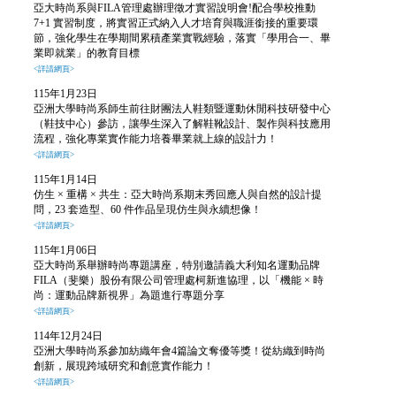
亞大時尚系與FILA管理處辦理徵才實習說明會!配合學校推動
7+1 實習制度，將實習正式納入人才培育與職涯銜接的重要環
節，強化學生在學期間累積產業實戰經驗，落實「學用合一、畢
業即就業」的教育目標
<詳請網頁>
115年1月23日
亞洲大學時尚系
師生前往財團法人鞋類暨運動休閒科技研發中心
（鞋技中心）參訪，讓學生深入了解鞋靴設計、製作與科技應用
流程，強化專業實作能力培養畢業就上線的設計力！
<詳請網頁>
115年1月14日
仿生 × 重構 × 共生：亞大時尚系期末秀回應人與自然的設計提
問，23 套造型、60 件作品呈現仿生與永續想像！
<詳請網頁>
115年1月06日
亞大時尚系舉辦時尚專題講座，特別邀請義大利知名運動品牌
FILA（斐樂）股份有限公司管理處柯新進協理，以「機能 × 時
尚：運動品牌新視界」為題進行專題分享
<詳請網頁>
114年12月24日
亞洲大學時尚系參加紡織年會4篇論文奪優等獎！從紡織到時尚
創新，展現跨域研究和創意實作能力！
<詳請網頁>