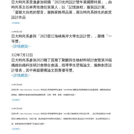
亞大時尚系受邀參加韓國「2023光州設計雙年展國際特展」，由
時尚系主任林靑玫擔任策展人，以「記憶旅程」服裝設計展、
「凝聽大自然的聲音」服飾家飾用品展，展出時尚系師生的創意
設計作品
<詳情網頁>
112年8月22日
亞大時尚系參與「2023晉江海峽兩岸大學生設計營」，榮獲「一
等獎」
<詳情網頁>
112年7月12日
亞大時尚系參加2023幾丁質幾丁聚醣與生物材料研討會暨第39屆
纖維紡織科技研討會聯合會議，指導學生壁報論文、服飾創意設
計發表，其中兩篇榮獲論文競賽優等獎。
<詳情網頁>
112年7月04日
亞洲大學（Asia University, Taiwan）時尚設計學系
輔導學生參加「2023年HBC國際盃美業際網路作品技藝競賽」國際新娘彩妝
靜態組、國際時尚宴會彩妝靜態組榮獲冠軍、亞軍、季軍、殿軍、特優獎等佳績！
<詳請網頁>
112年7月03日
亞洲大學（Asia University, Taiwan）時尚設計學系
輔導學生
參加「
2023晉江海峽兩岸大學生設計營
」
，
設計營成員將在
今年暑
假深入瞭解企業文化、生產工藝、產品特點和市場導向的基礎上，根據承辦企業提出產品設計方向與需求，在企業研發設計人
員、指導老師的共同輔導下完成設計成果！
<詳請網頁>