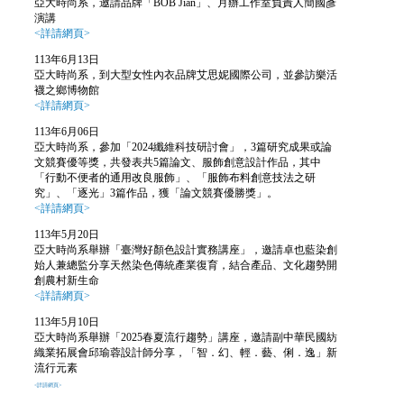
亞大時尚系，邀請品牌
「BOB Jian
」、月辦工作室負責人簡國彥
演講
<詳請網頁>
113年6月13日
亞大時尚系，到大型女性內衣品牌艾思妮國際公司，並參訪樂活
襪之鄉博物館
<詳請網頁>
113年6月06日
亞大時尚系，參加「2024纖維科技研討會
」，3篇研究成果或論
文競賽優等獎，共發表共5篇論文、服飾創意設計作品，其中
「行動不便者的通用改良服飾」、「服飾布料創意技法之研
究」、「逐光」3篇作品，獲「論文競賽優勝獎」。
<詳請網頁>
113年5月20日
亞大時尚系舉辦「臺灣好顏色設計實務講座
」，邀請
卓也藍染創
始人兼總監分享天然染色傳統產業復育，結合產品、文化趨勢開
創農村新生命
<詳請網頁>
113年5月10日
亞大時尚系舉辦「2025春夏流行趨勢
」
講座，邀請
副中華民國紡
織業拓展會邱瑜蓉設計師分享，「智．幻、輕．藝、俐．逸」新
流行元素
<詳請網頁>