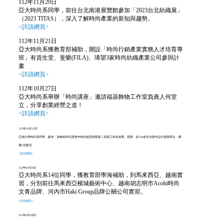
112年11月29日
亞大時尚系同學，前往台北南港展覽館參加「2023台北紡織展」
（2023 TITAS），深入了解時尚產業的新知與趨勢。
<詳請網頁>
112年11月21日
亞大時尚系獲教育部補助，開設「時尚行銷產業實務人才培育專
班」有資生堂、斐樂(FILA)、琋望3家時尚紡織產業公司參與計
畫
<詳請網頁>
112年10月27日
亞大時尚系舉辦「時尚講座」邀請福器飾物工作室負責人何堂
立，分享創業經營之道！
<詳請網頁>
112年10月12日
亞洲大學時尚系同學，參加「海峽兩岸武漢青年時尚創意節暨第二屆長江杯金裳獎」競賽，從120多件決賽作品中脫穎而出，榮
獲3項獎項
<詳請網頁>
112年10月4日
亞大時尚系14位同學，獲教育部學海補助，到馬來西亞、越南實
習，分別前往馬來西亞檳城藝術中心、越南胡志明市Acohi時尚
文青品牌、河內市Haki Group品牌公關公司實習。
<詳請網頁>
112年9月28日