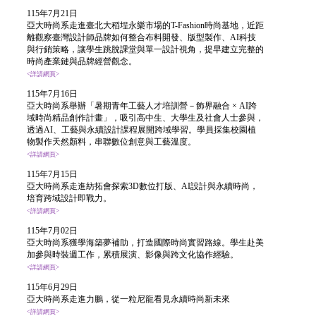
115年7月21日
亞大時尚系
走進臺北大稻埕永樂市場的T-Fashion時尚基地，近距
離觀察臺灣設計師品牌如何整合布料開發、版型製作、AI科技
與行銷策略，讓學生跳脫課堂與單一設計視角，提早建立完整的
時尚產業鏈與品牌經營觀念。
<詳請網頁>
115年7月16日
亞大時尚系
舉辦「暑期青年工藝人才培訓營－飾界融合 × AI跨
域時尚精品創作計畫」，吸引高中生、大學生及社會人士參與，
透過AI、工藝與永續設計課程展開跨域學習
。學員採集校園植
物製作天然顏料，串聯數位創意與工藝溫度。
<詳請網頁>
115年7月15日
亞大時尚系走進紡拓會探索3D數位打版、AI設計與永續時尚，
培育跨域設計即戰力
。
<詳請網頁>
115年7月02日
亞大時尚系獲學海築夢補助，打造國際時尚實習路線。學生赴美
加參與時裝週工作，累積展演、影像與跨文化協作經驗。
<詳請網頁>
115年6月29日
亞大時尚系走進力鵬，從一粒尼龍看見永續時尚新未來
<詳請網頁>