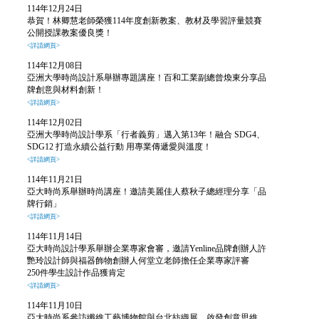
114年12月24日
恭賀！林卿慧老師榮獲114年度創新教案、教材及學習評量競賽
公開授課教案優良獎！
<詳請網頁>
114年12月08日
亞洲大學時尚設計系舉辦專題講座！百和工業副總曾煥東分享品
牌創意與材料創新！
<詳請網頁>
114年12月02日
亞洲大學時尚設計學系「行者義剪」邁入第13年！融合 SDG4、
SDG12 打造永續公益行動 用專業傳遞愛與溫度！
<詳請網頁>
114年11月21日
亞大時尚系舉辦時尚講座！邀請美麗佳人蔡秋子總經理分享「品
牌行銷」
<詳請網頁>
114年11月14日
亞大時尚設計學系舉辦企業專家會審，邀請Yenline品牌創辦人許
艷玲設計師與福器飾物創辦人何堂立老師擔任企業專家評審
250件學生設計作品獲肯定
<詳請網頁>
114年11月10日
亞大時尚系參訪纖維工藝博物館與台北紡織展，啟發創意思維、