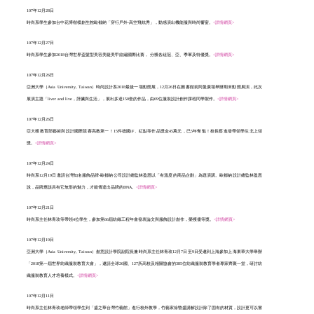
107年12月28日
時尚系學生參加台中花博楷模創生館歐都納「穿行戶外-高空飛炫秀」，動感演出機能服與時尚饗宴。
<詳情網頁>
107年12月27日
時尚系學生參加2018台灣世界盃髮型美容美睫美甲紋繡國際比賽， 分獲各組冠、亞、季軍及特優獎。
<詳情網頁>
107年12月26日
亞洲大學（Asia University, Taiwan）時尚設計系2018最後一場動態展，12月26日在圖書館前阿曼廣場舉辦期末動態展演，此次
展演主題「liver and live，肝臟與生活」，展出多達150套的作品，由69位服裝設計創作課程同學製作。
<詳情網頁>
107年12月26日
亞大獲教育部藝術與設計國際競賽高教第一！15件德國iF、紅點等作品獎金45萬元，已5年奪魁！校長蔡進發帶領學生北上領
獎。
<詳情網頁>
107年12月24日
時尚系12月19日邀請台灣知名服飾品牌-歐都納公司設計總監林盈恩以「有溫度的商品企劃」為題演講。歐都納設計總監林盈恩
說，品牌應該具有它無形的魅力，才能傳達出品牌的DNA。
<詳情網頁>
107年12月21日
時尚系主任林青玫等帶領4位學生，參加第66屆紡織工程年會發表論文與服飾設計創作，榮獲優等獎。
<詳情網頁>
107年12月19日
亞洲大學（Asia University, Taiwan）創意設計學院副院長兼時尚系主任林青玫12月7日至9日受邀到上海參加上海東華大學舉辦
「2018第一屆世界紡織服裝教育大會」，邀請全球26國、127所高校及相關協會的385位紡織服裝教育學者專家齊聚一堂，研討紡
織服裝教育人才培養模式。
<詳情網頁>
107年12月11日
時尚系主任林青玫老師帶領學生到「盛之華台灣竹藝館」進行校外教學，竹藝家徐暋盛講解設計除了固有的材質，設計更可以嘗