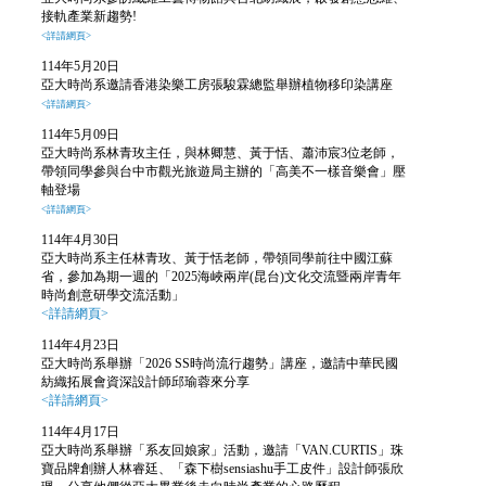
接軌產業新趨勢!
<詳請網頁>
114年5月20日
亞大時尚系邀請香港染樂工房張駿霖總監舉辦植物移印染講座
<詳請網頁>
114年5月09日
亞大時尚系林青玫主任，與林卿慧、黃于恬、蕭沛宸3位老師，
帶領同學參與台中市觀光旅遊局主辦的「高美不一樣音樂會」壓
軸登場
<詳請網頁>
114年4月30日
亞大時尚系主任林青玫、黃于恬老師，帶領同學前往中國江蘇
省，參加為期一週的「2025海峽兩岸(昆台)文化交流暨兩岸青年
時尚創意研學交流活動」
<詳請網頁>
114年4月23日
亞大時尚系舉辦「2026 SS時尚流行趨勢」講座，邀請中華民國
紡織拓展會資深設計師邱瑜蓉來分享
<詳請網頁>
114年4月17日
亞大時尚系舉辦「系友回娘家」活動，邀請「VAN.CURTIS」珠
寶品牌創辦人林睿廷、「森下樹sensiashu手工皮件」設計師張欣