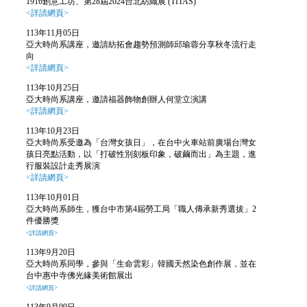
1916創意工坊、第28屆2024台北紡織展 (TITAS)
<詳請網頁>
113年11月05日
亞大時尚系講座，邀請紡拓會趨勢預測師邱瑜蓉分享秋冬流行走
向
<詳請網頁>
113年10月25日
亞大時尚系講座，邀請福器飾物創辦人何堂立演講
<詳請網頁>
113年10月23日
亞大時尚系受邀為「台灣女孩日」，在台中火車站前廣場台灣女
孩日亮點活動，以「打破性別刻板印象，破繭而出」為主題，進
行服裝設計走秀展演
<詳請網頁>
113年10月01日
亞大時尚系師生，獲台中市第4屆勞工局「職人傳承新秀選拔」2
件優勝獎
<詳請網頁>
113年9月20日
亞大時尚系同學，參與「生命雲彩」韓國天然染色創作展，並在
台中惠中寺佛光緣美術館展出
<詳請網頁>