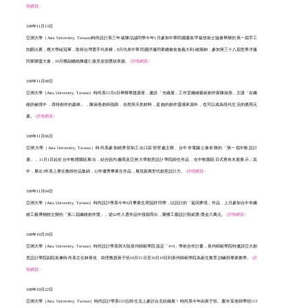
情網頁>
108年11月13日
亞洲大學（Asia University, Taiwan)時尚設計系三年級陳泓誠同學今年5月參加中華民國服裝甲級技術士協會舉辦的第一屆手工
扣眼比賽，獲大學組冠軍，取得台灣選手代表權，8月代表中華民國洋服同業總會前進義大利-維羅納，參加第三十八屆世界洋服
同業聯盟大會，10月獲副總統陳建仁接見並頒獎狀表揚。
<詳情網頁>
108年11月08日
亞洲大學（Asia University, Taiwan）時尚系11月6日舉辦專題講座，邀請「光織屋」工作室纖維藝術創作家陳淑燕，主講「在纖
維的秘境中，尋得創作的森林」，陳淑燕老師強調，自然與天然材料，是她的創作靈感來源外，也可以成為現代生活的應用元
素。
<詳情網頁>
108年11月06日
亞洲大學（Asia University, Taiwan）時尚系參加經濟部加工出口區管理處主辦、台中市電腦公會承辦的「第一屆中軟設計
週」，11月1日起在台中軟體園區展出，結合區內廠商及亞洲大學創意設計學院師生作品，在中軟園區日式舊有木屋展示；其
中，展出3件系上專任教師作品集錦，12件優秀畢業生作品，展現新興世代創意設計力。
<詳情網頁>
108年11月04日
亞洲大學（Asia University, Taiwan）時尚設計學系今年6月畢業生周冠妤同學，以設計的「返回夢境」作品，上月參加台中市纖
維工藝博物館主辦的「第二屆纖維創作獎」，從62件入選作品中脫穎而出，榮獲工藝設計類貳獎-獎金六萬元。
<詳情網頁>
108年10月29日
亞洲大學（Asia University, Taiwan）時尚設計學系與大陸泉州師範學院簽定「4+0」學術合作計畫，泉州師範學院特邀請亞大創
意設計學院副院長兼時尚系主任林青玫、助理教授黃于恬10月15日至10月19日到泉州師範學院為新生教育訓練與專業教學。
<詳
情網頁>
108年10月22日
亞洲大學（Asia University, Taiwan）時尚設計學系115位師生北上參訪台北紡織展！時尚系今年由黃于恬、蕭沛宸老師帶領113