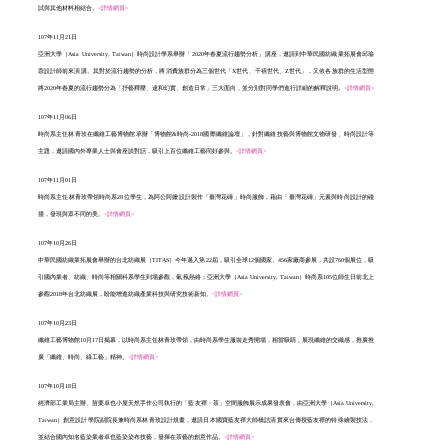
試與其他材料相結合。
<詳情網頁>
107年11月21日
亞洲大學（Asia University, Taiwan）時尚設計學系舉辦「2020年春夏流行趨勢分析」講座，邀請到中華民國紡織業拓展會邱瑜
蓉設計師前來演講。其對於流行趨勢的分析，將消費族群分為三個世代「X世代、千禧世代、Z世代」，又依各族群的生活型態
將2020年春夏的流行趨勢分為「抒藝釋壓、違和幻實、創造日常」三大面向，並分別對同學們進行詳細的解釋說明。
<詳情網頁>
107年11月06日
時尚系主任林青玫在纖維工藝博物館承辦「博物館&時尚-2018國際纖維論壇」，針對纖維技藝與博物館文物研發、時尚設計等
主題，邀請國內外專業人士與會座談對話，吸引上百位纖維工藝同好參與。
<詳情網頁>
107年11月01日
時尚系主任林青玫帶領時尚系28位學生，為阿公阿嬤設計製作「臺灣花磚」時尚服飾，藉由「臺灣花磚」元素與時尚設計的碰
撞，發現與眾不同的美。
<詳情網頁>
107年10月26日
中華民國紡織業拓展會舉辦的台北紡織展（TITAS）今年邁入第22屆，吸引全球12個國家、456家廠商參展，共設760個展位，吸
引國內業者、紡織、時尚等相關科系學生到場參觀，氣氛熱絡；亞洲大學（Asia University, Taiwan）時尚系105位師生日前北上
參觀2018年台北紡織展，盼能增進紡織產業科技與研究技術新知。
<詳情網頁>
107年10月23日
纖維工藝博物館10月17日揭幕，以時尚系主任林青玫帶領，由時尚系學生服裝走秀開場，相當吸睛，展現纖維的交織感，推廣推
廣「纖維、時尚、綠工藝」精神。
<詳情網頁>
107年10月18日
經濟部工業局主辦、苗栗卓也小屋天然手作公司執行的「藍友禪・茶」空間服飾展示成果發表會，由亞洲大學（Asia University,
Taiwan）創意設計學院副院長兼時尚系林青玫設計規畫，邀請日本國寶藍友禪大師橋詰清實來台傳授藍友禪的特殊繪製技法，
並結合國內知名藍染業者卓也藍染染布技藝，發揮在茶藝的創意作品。
<詳情網頁>