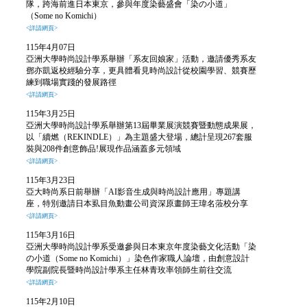
隊，跨海前進日本東京，參與年度染藝盛會「染の小道」
（Some no Komichi）
<詳請網頁>
115年4月07日
亞洲大學時尚設計學系舉辦「系友回娘家」活動，邀請優秀系友
鄧亦凱返校經驗分享，更具體看見時尚設計從校園學習、競賽歷
練到職場實踐的發展路徑
<詳請網頁>
115年3月25日
亞洲大學時尚設計學系舉辦第13屆畢業展演競賽暨動態成果展，
以「續燃（REKINDLE）」為主題盛大登場，總計呈現267套服
裝與208件創意飾品!展現作品涵蓋多元領域
<詳請網頁>
115年3月23日
亞大時尚系日前舉辦「AI影音生成與時尚設計應用」專題講
座，特別邀請日本虱目魚動畫公司資深原畫師王瑋名蒞校分享
<詳請網頁>
115年3月16日
亞洲大學時尚設計學系受邀參與日本東京年度染藝文化活動「染
の小道（Some no Komichi）」染色作家職人論壇，由創意設計
學院副院長暨時尚設計學系主任林青玫率領師生前往交流
<詳請網頁>
115年2月10日