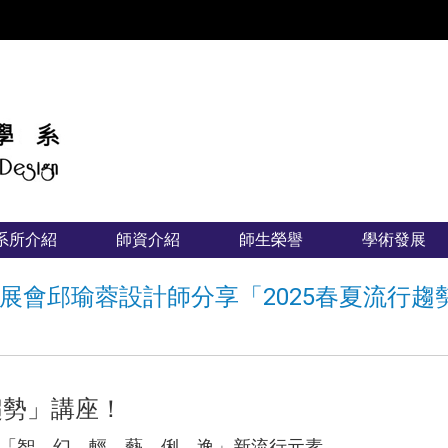
:::
系所介紹
師資介紹
師生榮譽
學術發展
展會邱瑜蓉設計師分享「2025春夏流行趨
趨勢」講座！
「智．幻、輕．藝、俐．逸」新流行元素