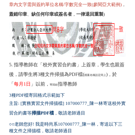
章內文字需與簽約單位名稱/字數完全一致(參閱亞大範例)
，
蓋錯印章
、
缺任何印章或簽名者
，
一律
退回重製
)
5. 指導
教
師在「校外實習合約書」上簽章
學生也親簽
，
後
請學生將3種文件掃描為PDF檔(
)
於
，
，
檔案名稱設定同上
「
每月1日
」以前
指導
教
師
，
寄回給
3種
PDF檔寄回格式示範如下
主旨
:
[實務實習文件掃描檔] 107000777_陳一林寄送校外實
習合約書等
掃描PDF檔
，
敬請老師過目
○○
老師您好! 我是時尚系107000777_陳一林
，
寄送以下三
種文件之
掃描檔
，
敬請老師過目