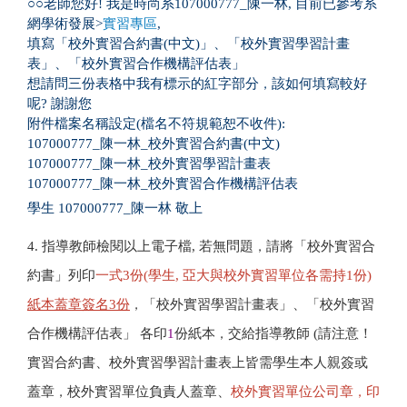
○○老師您好! 我是時尚系107000777_陳一林, 目前已參考系
網學術發展>
實習專區
,
填寫「校外實習合約書(中文)」、「校外實習學習計畫
表」、「校外實習合作機構評估表」
想請問三份表格中我有標示的紅字部分
，
該如何填寫較好
呢? 謝謝您
附件檔案名稱設定(檔名不符規範恕不收件):
107000777_陳一林_校外實習合約書(中文)
107000777_陳一林_校外實習學習計畫表
107000777_陳一林_校外實習合作機構評估表
學生 107000777_陳一林 敬上
「
4. 指導
教
師檢閱以上電子檔, 若無問題
，
請將
校外
實習合
」
約書
列印
一式3份(學生, 亞大與校外實習單位各需持1份)
「
」
「
紙本蓋章簽名3份
，
校外實習學習計畫表
、
校外實習
」
合作機構評估表
各印
1
份紙本
，
交給指導
教
師 (請注意！
實習合約書、
校外實習學習計畫表
上皆需學生本人親簽或
蓋章
，
校外實習單位負責人蓋章、
校外實習單位公司章
，
印