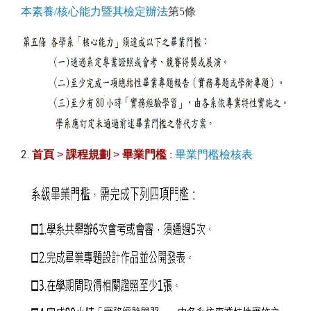
本素養/核心能力暨其檢定辦法
第5條
2.
首頁
>
課程規劃
>
畢業門檻
:
畢業門檻檢核表