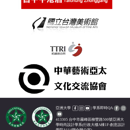
亞洲大學
| 學系即時QA
413305 台中市霧峰區柳豐路500號亞洲大
學時尚設計學系(行政大樓A棟1F-創意設計
學院A114聯合辦公室)