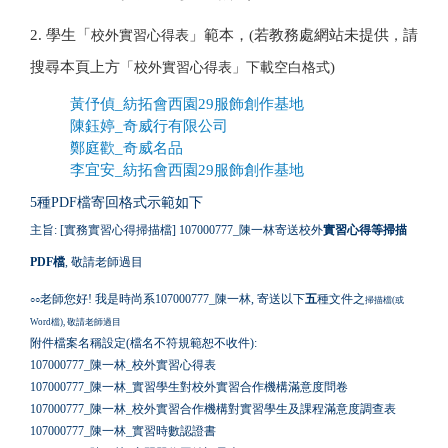
2. 學生「
校外實習心得表
」範本，(若教務處網站未提供
，
請
搜尋本頁上方
「
校外實習心得表
」下載空白格式
)
黃伃偵_紡拓會西園29服飾創作基地
陳鈺婷_奇威行有限公司
鄭庭歡_奇威名品
李宜安_紡拓會西園29服飾創作基地
5種
PDF檔寄回格式示範如下
主旨
:
[實務實習心得掃描檔] 107000777_陳一林寄送校外
實習心得等掃描
PDF檔
, 敬請老師過目
老師您好! 我是時尚系107000777_陳一林, 寄送以下
五
種文件之
○○
掃描檔(或
Word檔)
, 敬請老師過目
附件檔案名稱設定(檔名不符規範恕不收件):
107000777_陳一林_校外實習心得表
107000777_陳一林_實習學生對校外實習合作機構滿意度問卷
107000777_陳一林_校外實習合作機構對實習學生及課程滿意度調查表
107000777_陳一林_實習時數認證書