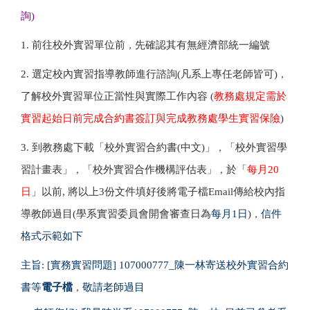
詢)
1. 前往校外實習單位前
，
先確認其有無經濟部統一編號
2. 選定校內實習指導
教
師進行諮詢(凡系上專任老師皆可
)
，
了解校外實習單位正當性與實際工作內容
(
教務處規定需於
實習起始日前完成合約書簽訂與完成教務處學生實習保險
)
「
」
「
3. 到教務處下載
校外實習合約書(中文)
，
校外實習學
」
「
習計畫表
，
校外實習合作機構評估表
」
，
於「
每月20
日
」以前,
將以上3份文件填好後將電子檔Email傳給校內指
導
教
師過目(學系實習委員會開會審查日為
每月1日
)
，
信件
格式示範如下
主旨
:
[實務實習問題] 107000777_陳一林寄送校外實習合約
書等
電子檔
，
敬請老師過目