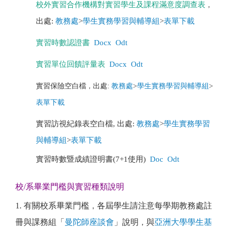
校外實習合作機構對實習學生及課程滿意度調查表
，
出處:
教務處
>
學生實務學習與輔導組
>
表單下載
實習時數認證書
Docx
Odt
實習單位回饋評量表
Docx
Odt
實習保險空白檔
出處:
教務處
>
學生實務學習與輔導組
>
，
表單下載
實習訪視紀錄表空白檔, 出處:
教務處
>
學生實務學習
與輔導組
>
表單下載
實習時數暨成績證明書(7+1使用)
Doc
Odt
校/系畢業門檻與實習種類說明
1. 有關校系畢業門檻
各屆學生請注意每學期教務處註
，
冊與課務組「
曼陀師
座談會
」說明
與
亞洲大學學生基
，