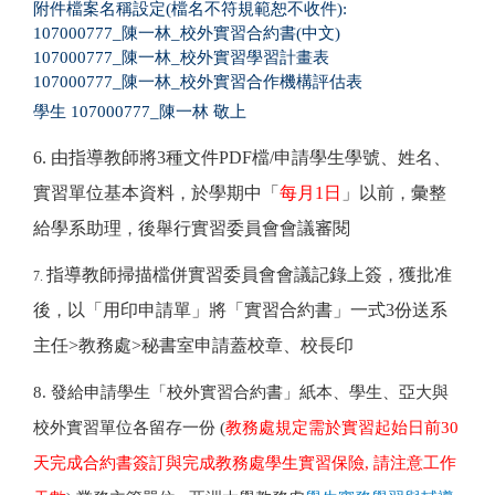
附件檔案名稱設定(檔名不符規範恕不收件):
107000777_陳一林_校外實習合約書(中文)
107000777_陳一林_校外實習學習計畫表
107000777_陳一林_校外實習合作機構評估表
學生 107000777_陳一林 敬上
6.
由指導
教
師將
3種文件
PDF檔
/
申請學生學號、姓名、
實習單位基本資料
於學期中「
每月1日
」以前
彙整
，
，
給學系助理
後舉行實習委員會會議審閱
，
指導
教
師
掃描檔併實習委員會會議記錄上簽
獲批准
，
7.
後
以「用印申請單」將「實習合約書」一式3份送系
，
主任>教務處>秘書室申請蓋校章、校長印
8. 發給申請學生「校外實習合約書」紙本、學生、亞大與
校外實習單位各留存一份 (
教務處規定需於實習起始日前30
天完成合約書簽訂與完成教務處學生實習保險, 請注意工作