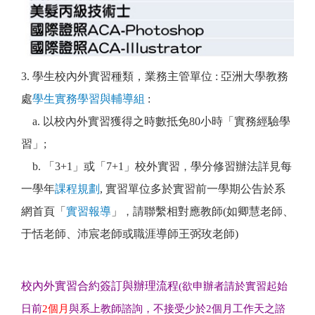
3. 學生校內外實習種類，
業務主管單位 :
亞洲大學教務
處
學生實務學習與輔導組
:
a. 以校內外實習獲得之時數抵免80小時「實務經驗學
習」;
b.
「
3+1
」或
「
7+1
」校外實習
學分修習辦法詳見每
，
一學年
課程規劃
, 實習單位多於實習前一學期公告於系
網首頁
「
實習報導
」
請聯繫相對應教師(如卿慧老師、
，
于恬老師、沛宸老師或職涯導師王弼玫老師)
校內外實習合約簽訂與辦理流程
(欲申辦者請於實習起始
日前
2個月
與系上教師諮詢，不接受少於2個月工作天之諮