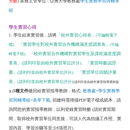
天數
)
業務主管單位 :
亞洲大學教務處
學生實務學習與輔導
組
學生實習心得
1.
學生結束實習後
，
請將
「校外實習心得表」
(可編輯電子
檔)
、「實習學生對校外實習合作機構滿意度調查表」
(可編
、
「校外實習合作機構對實習學生及課程滿意度調
輯電子檔)
查表」
(請列印並由校外實習單位評分)
、
「實習時數認證
書
」
(請列印並由校外實習單位評分)
、
「實習單位回饋評量
表
」
(請列印並由校外實習單位評分)
(請列印並由校外實習指導業師簽
5種文件
繳回給實習指導教師
，
格式:
教務處
>
學生實務學
名)
習與輔導組
>
表單下載
,
回繳時需掃描PDF電子檔或紙本
，
請
詢問您的實習指導
教
師
，
以利登錄實習時數 (請於實習期
間
，
取得校外實習單位同意後
，
可請人代為拍攝工作照、實
習內容、
學習步驟等至少8張照片)