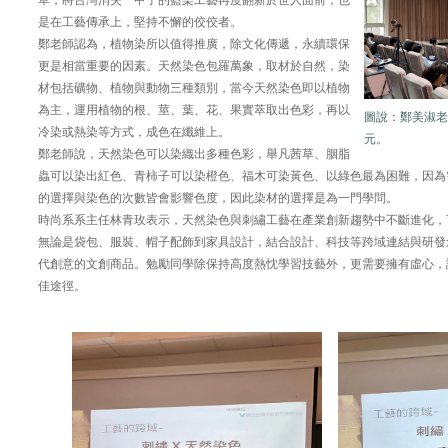
草，將台灣消失一甲子的藍染工藝再度翻新於世人面前，也
是在工藝傳承上，堅持不懈的佼佼者。
鄭老師認為，植物染所以值得推廣，除文化傳遞，永續環保
更是相當重要的因素。天然染色包羅萬象，取材於自然，染
材包括礦物、植物與動物三種類別，當今天然染色即以植物
為主，運用植物的根、莖、葉、花、果實萃取出色彩，再以
圖
說：
鄭美淑老
冷染或熱染等方式，成色在纖維上。
元。
鄭老師說，天然染色可以染織出多種色彩，舉凡茜草、胭脂
蟲可以染出紅色、青柿子可以染橙色、福木可染黃色、以綠色最為困難，因為
的選擇與染色的次數皆會影響色度，因此染材的選擇是為一門學問。
時尚系系主任林青玫表示，天然染色與刺繡工藝在產業創新趨勢中不斷進化，
無論是袋包、服裝、帽子配飾到家具設計，結合設計、科技等跨域連結與研發
代創意的文創商品。勉勵同學除保持高度熱忱學習技藝外，更需要擁有虛心，
佳途徑。