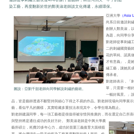
染工藝，再度翻新於世的鄭美淑老師談文化傳遞，永續環保。
亞洲大學
（Asia U
尚系日前邀請刺
創辦人鄭美淑，以
為題，向同學分
劉老師從事刺繡工
二的刺繡國寶藝
花的單純、認真
才有意義」，是
繡工藝，讓她其
傳承者。
劉老師表示，「
單，只需要一根
圖
說：
亞
劉千韶老師向同學解說刺繡的藝術。
一幅好風景。」
品，皆是藝師透過不斷堅持與細心下得之不易的作品。劉老師現場向同學展示
藝，看似平凡的圖樣，其實暗藏多重技法表現其中，令學生嘆為觀止。
劉老師建議同學，每一項工藝都是很值得被珍惜與推廣的，而在選定自己所喜
與堅持將是通往成功的良好方針。
鄭美淑老師是中興大學農
藝所碩士，耗費20多年心力，成功於苗栗三義復育大面積藍