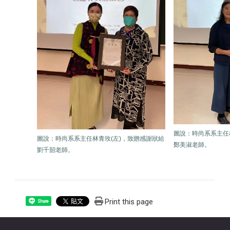
圖說：時尚系系主任
圖
說
：
時尚系系主任林青玫(左)，致贈感謝狀給
鄭美淑老師。
劉千韶老師。
Print this page
Share