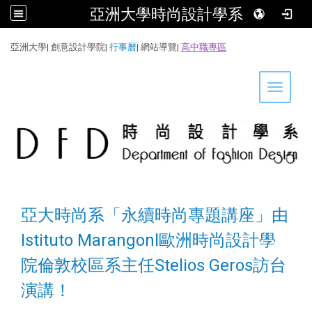
亞洲大學時尚設計學系
:::
亞洲大學
|
創意設計學院
|
行事曆
|
網站導覽
|
高中職專區
Toggle 
亞大時尚系「永續時尚專題講座」由
Istituto Marangonl歐洲時尚設計學
院倫敦校區系主任Stelios Geros訪台
演講！