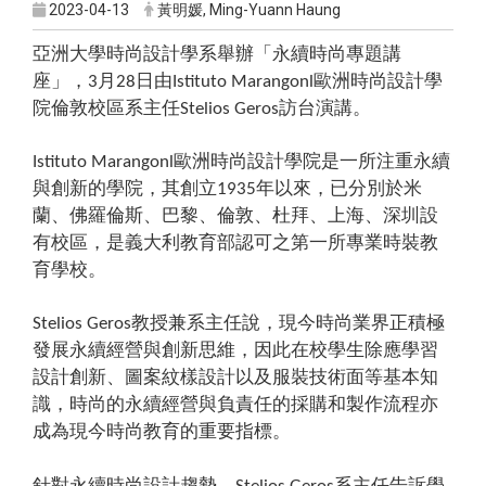
2023-04-13
黃明媛, Ming-Yuann Haung
亞洲大學時尚設計學系舉辦「永續時尚專題講
座」，
月
日由
歐洲時尚設計學
3
28
Istituto Marangonl
院倫敦校區系主任
訪台演講。
Stelios Geros
歐洲時尚設計學院是一所注重永續
Istituto Marangonl
與創新的學院，其創立
年以來，已分別於米
1935
蘭、佛羅倫斯、巴黎、倫敦、杜拜、上海、深圳設
有校區，是義大利教育部認可之第一所專業時裝教
育學校。
教授兼系主任說，現今時尚業界正積極
Stelios Geros
發展永續經營與創新思維，因此在校學生除應學習
設計創新、圖案紋樣設計以及服裝技術面等基本知
識，時尚的永續經營與負責任的採購和製作流程亦
成為現今時尚教育的重要指標。
針對永續時尚設計趨勢，
系主任告訴學