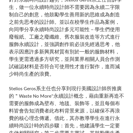
Stelios Geros
生，做一位永續時尚設計師不需要因為永續二字限
制自己的創意，他鼓勵學生善用新的思維成為創造
之前先思考的設計師。並以在校學生作品為案例，
向同學分享永續時尚設計多元可能性－學生們使用
廢報紙、工廠之廢纖維、舊衣服裝改造等方式進行
服飾永續設計，並強調創作前必須先經過思考，他
表示因應許多新興異材質有別於一般的服飾材料，
學生更需透過多方研究，並與業界相關人員合作測
試確認材料是否符合可使用性才進行製作，進而減
少時尚生產的浪費。
系主任也分享到現行美國設計師所推廣
Stelios Geros
的＂
永續設計概念，藉由重新再造不
Waste No More"
需要的服飾成為壁布、地毯、裝飾等，並且每個布
料皆會告知消費者此布料背景來源，以確保不再浪
費的核心理念傳遞。借此，其亦教導學生在進行永
續時尚設計時的四步驟：首先，他建議學生一定要