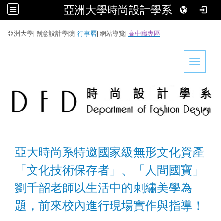
亞洲大學時尚設計學系
:::
亞洲大學
|
創意設計學院
|
行事曆
|
網站導覽
|
高中職專區
Toggle 
亞大時尚系特邀國家級無形文化資產
「文化技術保存者」、「人間國寶」
劉千韶老師以生活中的刺繡美學為
題，前來校內進行現場實作與指導！