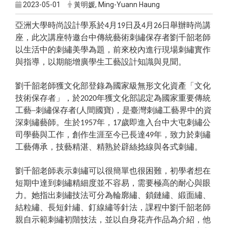
2023-05-01
黃明媛, Ming-Yuann Haung
亞洲大學時尚設計學系於
月
日及
月
日舉辦時尚講
4
19
4
26
座，此次講座特邀台中傳統藝術刺繡保存者劉千韶老師
以生活中的刺繡美學為題，前來校內進行現場刺繡實作
與指導，以期能增廣學生工藝設計知識與見聞。
劉千韶老師獲文化部登錄為國家級無形文化資產「文化
技術保存者」，於
年獲文化部認定為國家重要傳統
2020
工藝–刺繡保存者
人間國寶
，是臺灣刺繡工藝界中的資
(
)
深刺繡藝師。生於
年，
歲即進入台中大屯刺繡公
1957
17
司學藝與工作，創作生涯至今已長達
年，致力於刺繡
49
工藝傳承，技藝精湛、精熟於辟絲捻線與各式刺繡。
劉千韶老師表示刺繡可以很簡單也很困難，初學者想在
短期中達到刺繡精細度並不容易，需要極高的耐心與眼
力。她指出刺繡技法可分為輪廓繡、鎖鏈繡、緞面繡、
結粒繡、長短針繡、釘線繡等針法，課程中劉千韶老師
親自示範刺繡初階技法，並以自身花卉作品為介紹，他