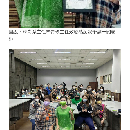
圖說：時尚系主任林青玫主任致發感謝狀予劉千韶老
師。