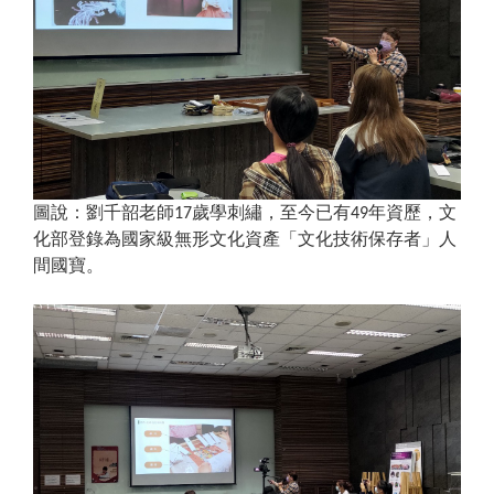
圖說：劉千韶老師
歲學刺繡，至今已有
年資歷，文
17
49
化部登錄為國家級無
形文化資產「文化技術保存者」人
間國寶。