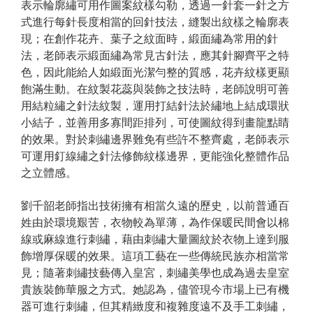
表示輪廓繡可用作圖案紋樣勾勒，透過一針套一針之方
式進行每針長度相當的回針技法，縫製出紋樣之輪廓表
現；在創作花卉、葉子之紋面時，緞面繡為常用的針
法，老師表示緞面繡為常見古針法，應其針腳齊平之特
色，因此能給人如緞面光潔勻整的質感，花卉紋樣更顯
飽滿生動。在紋製花蕊與裝飾之技法時，老師說明可善
用結粒繡之針法紋製，運用打結針法於繡地上結成環狀
小結子，並善用多寡間距排列，可使圖紋得到畫龍點睛
的效果。對於刺繡邊界難免有些許不整齊處，老師表示
可運用釘線繡之針法修飾紋樣邊界，更能強化整體作品
之立體感。
劉千韶老師指出技術擁有相當久遠的歷史，以前普通百
姓由於環境艱苦，衣物較為單薄，為作保暖民間會以棉
線或麻線進行刺繡，藉由刺繡大量圖紋於衣物上達到服
飾增厚保暖的效果。這項工藝在一些傳統民族亦相當常
見；隨著刺繡技藝傳入皇宮，刺繡美學也成為過去皇室
貴族裝飾華服之方式。她認為，儘管現今市場上已有機
器可進行刺繡，但其精緻度和複雜度遠不及手工刺繡，