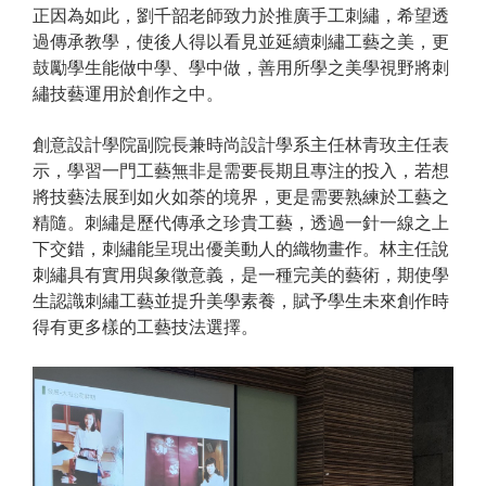
正因為如此，劉千韶老師致力於推廣手工刺繡，希望透
過傳承教學，使後人得以看見並延續刺繡工藝之美，更
鼓勵學生能做中學、學中做，善用所學之美學視野將刺
繡技藝運用於創作之中。
創意設計學院副院長兼時尚設計學系主任林青玫主任表
示，學習一門工藝無非是需要長期且專注的投入，若想
將技藝法展到如火如荼的境界，更是需要熟練於工藝之
精隨。刺繡是歷代傳承之珍貴工藝，透過一針一線之上
下交錯，刺繡能呈現出優美動人的織物畫作。林主任說
刺繡具有實用與象徵意義，是一種完美的藝術，期使學
生認識刺繡工藝並提升美學素養，賦予學生未來創作時
得有更多樣的工藝技法選擇。