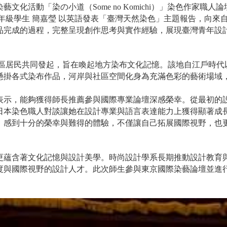
化活動「染の小道（Some no Komichi）」染色作家職
年級學生 簡嘉瑩 以英語發表「臺灣天然染色」主題報告，向來
品完成的過程，完整呈現創作思考與實作經驗，展現臺灣青年設
井地區居民共同發起，旨在喚起地方染布文化記憶。該地自江戶時代
懸掛各式染布作品，河岸與社區空間化身為充滿色彩的藝術場域
表示，能夠獲得師長推薦參與國際專業論壇深感榮幸。從最初的
日本染色職人對談讓她在設計專業與語言表達能力上獲得顯著成
，感到十分的榮幸與難得的體驗，不僅讓自己拓展國際視野，也
更蘊含著文化記憶與設計美學。時尚設計學系長期推動設計教育
度與國際視野的設計人才。此次師生參與東京國際染藝論壇並進