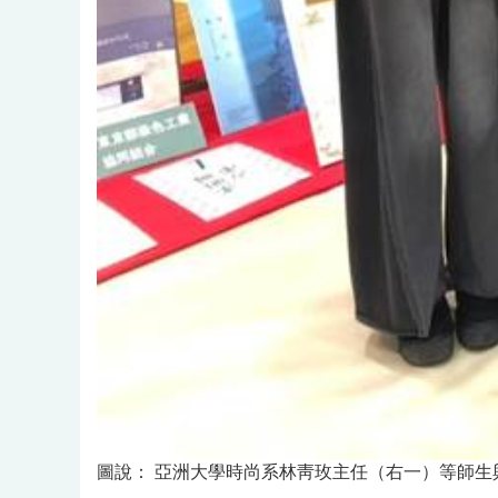
圖說：
亞洲大學時尚系林靑玫主任（右一）等師生