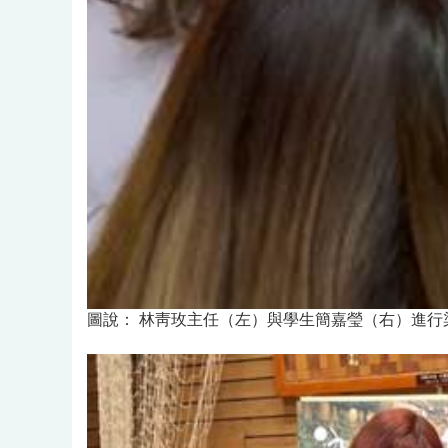
圖說：
林靑玫主任（左）與學生簡嘉瑩（右）進行