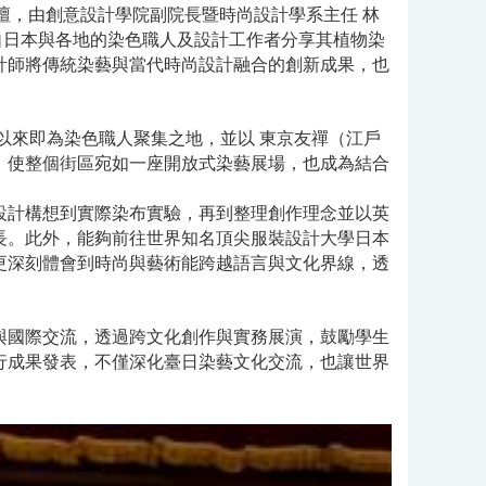
人論壇，由創意設計學院副院長暨時尚設計學系主任 林
自日本與各地的染色職人及設計工作者分享其植物染
計師將傳統染藝與當代時尚設計融合的創新成果，也
以來即為染色職人聚集之地，並以 東京友禪（江戶
，使整個街區宛如一座開放式染藝展場，也成為結合
設計構想到實際染布實驗，再到整理創作理念並以英
長。此外，能夠前往世界知名頂尖服裝設計大學
日本
更深刻體會到時尚與藝術能跨越語言與文化界線，透
與國際交流，透過跨文化創作與實務展演，鼓勵學生
行成果發表，不僅深化臺日染藝文化交流，也讓世界