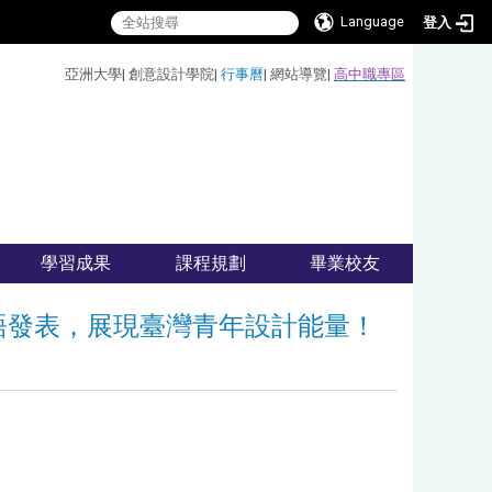
Language
登入
:::
亞洲大學
|
創意設計學院
|
行事曆
|
網站導覽
|
高中職專區
學習成果
課程規劃
畢業校友
語發表，展現臺灣青年設計能量！