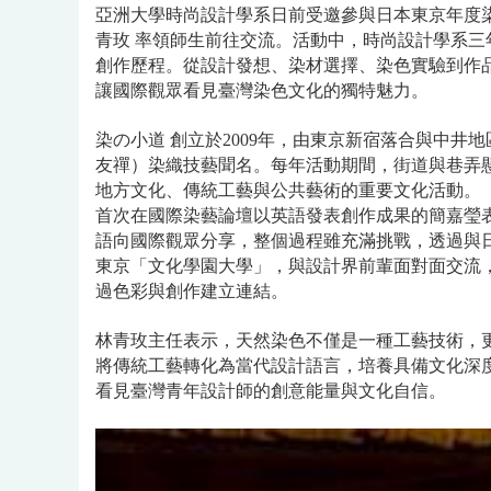
亞洲大學時尚設計學系日前受邀參與日本東京年度染藝文
青玫 率領師生前往交流。活動中，時尚設計學系三
創作歷程。從設計發想、染材選擇、染色實驗到作
讓國際觀眾看見臺灣染色文化的獨特魅力。
染の小道 創立於2009年，由東京新宿落合與中
友禪）染織技藝聞名。每年活動期間，街道與巷弄
地方文化、傳統工藝與公共藝術的重要文化活動。
首次在國際染藝論壇以英語發表創作成果的簡嘉瑩
語向國際觀眾分享，整個過程雖充滿挑戰，透過與
東京
「
文化學園大學
」
，與
設計界前輩面對面交流
過色彩與創作建立連結。
林青玫主任表示，天然染色不僅是一種工藝技術，
將傳統工藝轉化為當代設計語言，培養具備文化深
看見臺灣青年設計師的創意能量與文化自信。