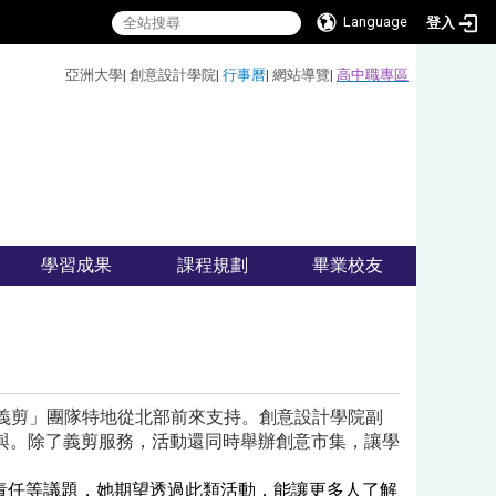
Language
登入
:::
亞洲大學
|
創意設計學院
|
行事曆
|
網站導覽
|
高中職專區
學習成果
課程規劃
畢業校友
邀請「行者義剪」團隊特地從北部前來支持。創意設計學院副
與。除了義剪服務，活動還同時舉辦創意市集，讓學
責任等議題，她期望透過此類活動，能讓更多人了解