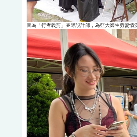
圖為「行者義剪」團隊設計師，為亞大師生剪髮情