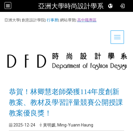
亞洲大學時尚設計學系
:::
亞洲大學
|
創意設計學院
|
行事曆
|
網站導覽
|
高中職專區
Toggle 
恭賀！林卿慧老師榮獲114年度創新
教案、教材及學習評量競賽公開授課
教案優良獎！
2025-12-24
黃明媛, Ming-Yuann Haung