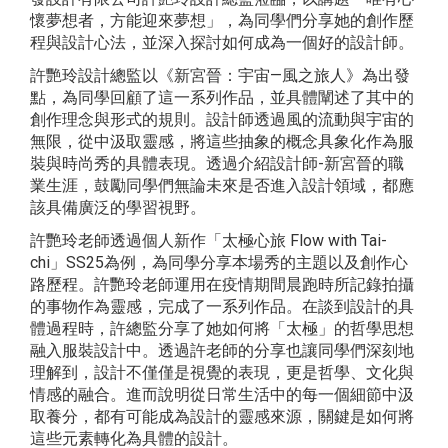
懷夢想者，方能迎來夢想」，為同學們分享她的創作歷
程與設計心法，並深入探討如何成為一個好的設計師。
許艷玲設計總監以《新宮晉：宇宙—風之旅人》為出發
點，為同學回顧了這一系列作品，並具體闡述了其中的
創作理念與形式的規則。設計師透過風的流動與宇宙的
無限，從中汲取靈感，將這些抽象的概念具象化作為服
裝與時尚秀的具體表現。透過介紹設計師-新宮晉的職
業生涯，鼓勵同學們無論未來是否進入設計領域，都應
該具備廣泛的學習視野。
許艷玲老師透過個人新作「太極心旅 Flow with Tai-
chi」SS25為例，為同學分享本場秀的主題以及創作心
路歷程。許艷玲老師運用在疫情期間晨跑時所記錄拍攝
的事物作為靈感，完成了一系列作品。在談到設計的具
體過程時，許總監分享了她如何將「太極」的哲學思想
融入服裝設計中。透過許老師的分享也讓同學們深刻地
理解到，設計不僅僅是視覺的表現，更是哲學、文化與
情感的融合。進而說明從日常生活中的每一個細節中汲
取養分，都有可能成為設計的靈感來源，關鍵是如何將
這些元素轉化為具體的設計。