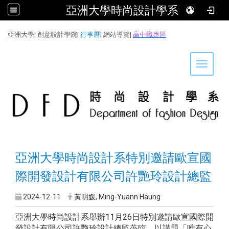
亞洲大學時尚設計學系
:::
亞洲大學
|
創意設計學院
|
行事曆
|
網站導覽
|
高中職專區
Toggle 
亞洲大學時尚設計系特別邀請歐宣國
際開發設計有限公司許艷玲設計總監
2024-12-11
黃明媛, Ming-Yuann Haung
亞洲大學時尚設計系舉辦11月26日特別邀請歐宣國際開
發設計有限公司許艷玲設計總監蒞臨，以講題
「
唯有心