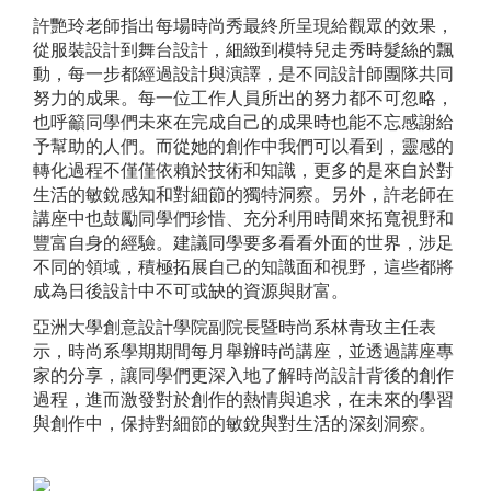
許艷玲老師指出每場時尚秀最終所呈現給觀眾的效果，
從服裝設計到舞台設計，細緻到模特兒走秀時髮絲的飄
動，每一步都經過設計與演譯，是不同設計師團隊共同
努力的成果。每一位工作人員所出的努力都不可忽略，
也呼籲同學們未來在完成自己的成果時也能不忘感謝給
予幫助的人們。而從她的創作中我們可以看到，靈感的
轉化過程不僅僅依賴於技術和知識，更多的是來自於對
生活的敏銳感知和對細節的獨特洞察。另外，許老師在
講座中也鼓勵同學們珍惜、充分利用時間來拓寬視野和
豐富自身的經驗。建議同學要多看看外面的世界，涉足
不同的領域，積極拓展自己的知識面和視野，這些都將
成為日後設計中不可或缺的資源與財富。
亞洲大學創意設計學院副院長暨時尚系林青玫主任表
示，時尚系學期期間每月舉辦時尚講座，並透過講座專
家的分享，讓同學們更深入地了解時尚設計背後的創作
過程，進而激發對於創作的熱情與追求，在未來的學習
與創作中，保持對細節的敏銳與對生活的深刻洞察。