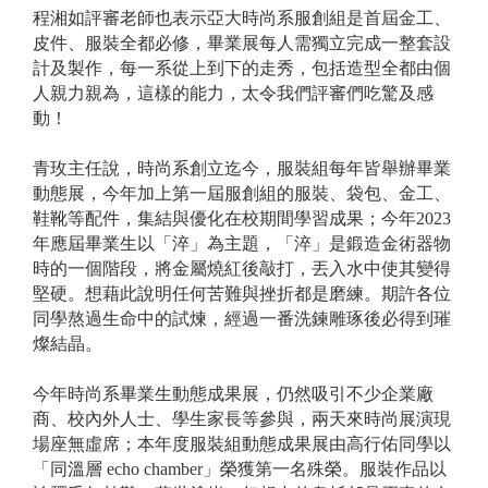
程湘如評審老師也表示亞大時尚系服創組是首屆金工、
皮件、服裝全都必修，畢業展每人需獨立完成一整套設
計及製作，每一系從上到下的走秀，包括造型全都由個
人親力親為，這樣的能力，太令我們評審們吃驚及感
動！
青玫主任說，時尚系創立迄今，服裝組每年皆舉辦畢業
動態展，今年加上第一屆服創組的服裝、袋包、金工、
鞋靴等配件，集結與優化在校期間學習成果；今年2023
年應屆畢業生以「淬」為主題，「淬」是鍛造金術器物
時的一個階段，將金屬燒紅後敲打，丟入水中使其變得
堅硬。想藉此說明任何苦難與挫折都是磨練。期許各位
同學熬過生命中的試煉，經過一番洗鍊雕琢後必得到璀
燦結晶。
今年時尚系畢業生動態成果展，仍然吸引不少企業廠
商、校內外人士、學生家長等參與，兩天來時尚展演現
場座無虛席；本年度服裝組動態成果展由
高行佑
同學以
「同溫層 echo chamber」榮獲第一名殊榮。服裝作品以