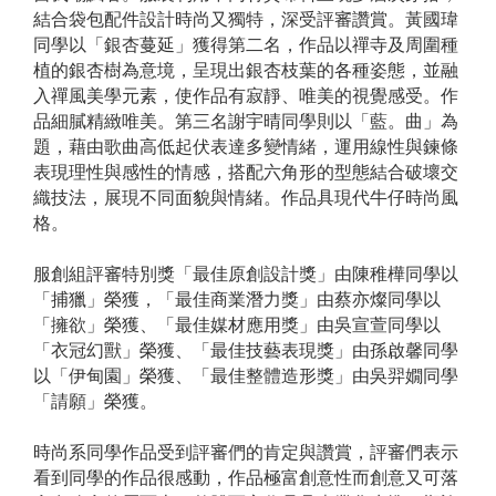
結合袋包配件設計時尚又獨特，深受評審讚賞。黃國瑋
同學以「
銀杏蔓延
」獲得第二名，作品以
禪寺及周圍種
植的銀杏樹為意境，呈現出銀杏枝葉的各種姿態，並融
入禪風美學元素，使作品有寂靜、唯美的視覺感受。作
品細膩精緻唯美。
第三名
謝宇晴
同學則以「
藍。曲
」為
題，
藉由歌曲高低起伏表達多變情緒，運用線性與鍊條
表現理性與感性的情感，搭配六角形的型態結合破壞交
織技法，展現不同面貌與情緒。作品具現代牛仔時尚風
格。
服創組評審特別獎「
最佳原創設計獎
」由
陳稚樺
同學以
「
捕獵
」榮獲，「最佳商業潛力獎」由
蔡亦燦
同學以
「
擁欲
」榮獲、「最佳媒材應用獎」由吳宣萱
同學以
「衣冠幻獸」榮獲、「最佳技藝表現獎」由孫啟馨同學
以「伊甸園」
榮獲、「最佳整體造形獎」由
吳羿嫺
同學
「
請願
」榮獲。
時尚系同學作品受到評審們的肯定與讚賞，評審們表示
看到同學的作品很感動，作品極富創意性而創意又可落