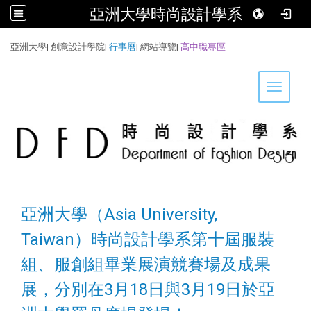
亞洲大學時尚設計學系
:::
亞洲大學
|
創意設計學院
|
行事曆
|
網站導覽
|
高中職專區
Toggle 
亞洲大學（Asia University,
Taiwan）時尚設計學系第十屆服裝
組、服創組畢業展演競賽場及成果
展，分別在3月18日與3月19日於亞