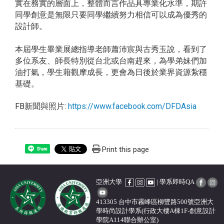
實在務實的層面上，整體而言作品具專業化水準，期許
同學創意是無限只要同學繼續努力相信可以成為優秀的
設計師。
本屆學生畢業展總指導老師蕭沛宸與古秀玉說，看到了
多位系友、師長特別從台北或台南趕來，為學弟妹們加
油打氣，學生藉觀摩成長，更會為日後於業界資源紮穩
基礎。
FB新聞與照片:
https://www.facebook.com/DFDAsia
Print this page
Share
亞洲大學
| 學系即時QA
413305 台中市霧峰區柳豐路500號亞洲大
學時尚設計學系(行政大樓A棟1F-創意設計
學院A114聯合辦公室)