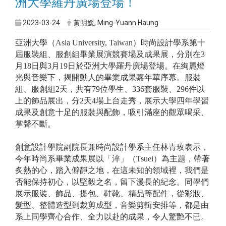
洲大學羅丹廣場登場！
2023-03-24
黃明媛, Ming-Yuann Haung
亞洲大學（Asia University, Taiwan）時尚設計學系第十
屆服裝組、服創組畢業展演競賽場及成果展，分別在3
月18日與3月19日於亞洲大學羅丹廣場登場。在絢麗燈
光與音樂下，揭開動人的畢業成果嘉年華序幕。服裝
組、服創組2天，共有79位學生、336套服裝、296件以
上的飾品展出，分2天4場上台走秀，展示大學四年學習
成果及創意十足的服裝與配飾，吸引滿座的觀眾喝采、
掌聲不斷。
創意設計學院副院長兼時尚設計學系主任林青玫表示，
今年時尚系畢業成果展以「淬」（Tsuei）為主題，帶著
炙熱的心，踏入僻靜之地，在這未知的領域裡，我們是
否能保持初心，以堅毅之名，留下漫長的紀念。同學們
展示服裝、飾品、提包、鞋靴、精品等配件，從彩妝、
髮型、整體造型到裁剪成型，音樂剪輯安排等，都是由
系上同學齊心合作、全力以赴的成果，令人驚艷不已。