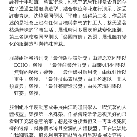
詮釋千年劫難，萬世塗炭，幻想中的烏托邦是否真的存
在？透過立體服裝造型，結合數位印花進行演示，深受
評審青睞。沈煒晟同學以「平庸」獲得第二名，作品講
述的是社會上沒有任何目標與夢想的打工人，整天過著
枯燥無味的平庸生活，展現時尚多層次剪裁變化服裝。
第三名
陳玟璇
同學則以「楽園市街」為題，展現饒有變
化的服裝造型與特殊剪裁。
服裝組評審特別獎「最佳版型設計獎」由羅恩立同學以
「ECHO」榮獲，「最佳商業潛力獎」由陳明彤同學以
「無聲的秘密」榮獲、「最佳媒材應用獎」由蘇鈺恬以
「重生」榮獲、「最佳技藝表現獎」由王盈惠以「非人
類慶典」榮獲、「最佳整體造形獎」由吳若瑋同學以
「狂妄」榮獲。
服創組本年度動態成果展由
江昀曈
同學以「喫笑著的人
體模型」榮獲第一名殊榮。
作品傳達常常忽視美好的只
看到了充滿惡意的事，想起來會後悔但又一再重複犯同
樣的過錯，就像個冰冷且空洞的人體模型，正在淡淡地
自我嘲諷著
。服裝利用不同材質布料呈現多層次穿搭，