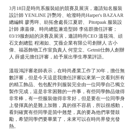
3
月18日是時尚系服裝組的競賽及展演，邀請知名服裝
設計師 YENLINE 許艷玲、哈潑時尚Harper's BAZAAR
總編輯
廖秀哖
、紡拓會處長江夏碧、 Pitotpaak 服裝設
計師 康嘉偉、時尚總監兼造型師 李佑群擔任評審；
03/19服創組的決賽及展演，邀請時尚CEO 溫筱鴻、頑
石文創總監 程湘如、
艾薇企業有限公司創辦人
古小
偉、福器飾物工作室負責人 何堂立、
Getmii
仕飾人創辦
人
薛盛元擔任評審，給予展出學生專業評語。
溫筱鴻評審老師表示，在時尚產業工作了30年，擔任無
數評審，但是今天這是我擔任評審以來第一次看到所有
的精工飾品、包包配件到服裝完全由一位同學自己獨立
製作完成，這是非常困難的一件事，有些同學飾品做得
非常棒，有一些服裝做得非常好，但是要在一位同學身
上發揮真的是難上加難，真的很不容易，所以很感動，
看到確實有些同學是箇中翹楚，真的要為他們掌聲鼓
勵，希望同學們要畢業了，未來可以在時尚界發光發
熱。