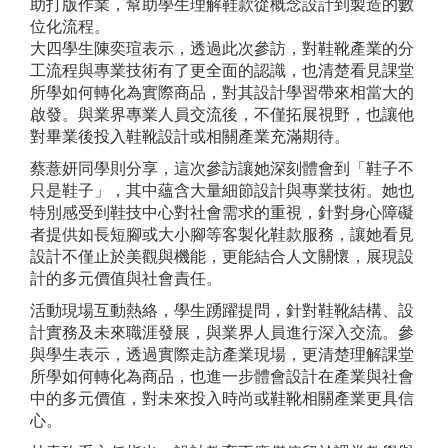
助打版作業，幫助學生理解鞋款從概念設計到製造的數
位化流程。
大四學生陳奕瑄表示，透過此次參訪，對鞋靴產業的分
工流程與專業技術有了更全面的認識，也清楚看見課堂
所學如何轉化為實際商品，對其設計學習帶來相當大的
啟發。與業界專業人員交流後，不僅拓展視野，也讓他
對畢業後投入鞋靴設計或相關產業充滿期待。
蔡薏妍同學則分享，這次參訪讓她深刻體會到「鞋子不
只是鞋子」，其中蘊含大量細節設計與專業技術。她也
特別感受到鞋技中心對社會需求的重視，針對身心障礙
者提供如長短腳或大小腳等客製化鞋款服務，讓她看見
設計不僅止於美觀與機能，更能結合人文關懷，展現設
計的多元價值與社會責任。
活動現場互動熱絡，學生踴躍提問，針對鞋靴結構、設
計實務及未來職涯發展，與業界人員進行深入交流。參
與學生表示，透過實際走訪產業現場，更清楚理解課堂
所學如何轉化為商品，也進一步體會設計在產業與社會
中的多元價值，對未來投入時尚或鞋靴相關產業更具信
心。