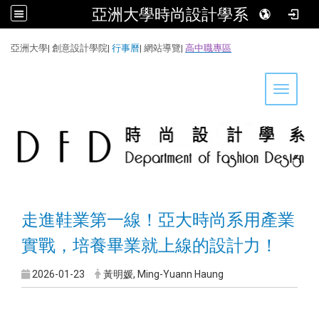
亞洲大學時尚設計學系
:::
亞洲大學
|
創意設計學院
|
行事曆
|
網站導覽
|
高中職專區
Toggle 
走進鞋業第一線！亞大時尚系用產業
實戰，培養畢業就上線的設計力！
2026-01-23
黃明媛, Ming-Yuann Haung