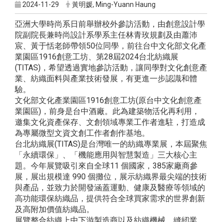
2024-11-29
黃明媛, Ming-Yuann Haung
亞洲大學時尚系日前舉辦校外參訪活動，由創意設計學
院副院長兼時尚設計系學系主任林青玫規劃及由蕭沛
宸、黃于恬老師帶領50位同學，前往台中文化部文化產
業園區1916創意工坊、第28屆2024台北紡織展
(TITAS)，希望透過實地參訪活動，讓同學對文化創意產
業、紡織面料與產業技術發展，有更進一步認識和體
驗。
文化部文化產業園區1916創意工坊(原台中文化創意產
業園區)，前身是台中酒廠。此為建築物活化再利用，
邀集文化資產保存、文創領域專業工作者進駐，打造成
為專屬微型文資文創工作者創作基地。
台北紡織展(TITAS)是台灣唯一的紡織專業展，本屆聚焦
「永續環保」、「機能應用與智慧製造」三大核心主
題。今年展覽吸引來自全球11 個國家，385家廠商參
展，展出規模達 990 個攤位，展示紡織界最尖端的技術
與產品，並致力於開發涵蓋運動、健康及醫療等領域的
高功能環保紡織品，提供符合全球買家需求的世界創新
及高附加價值紡織品。
展覽整合紡織上中下游製造商以及紡織機械、縫紉業