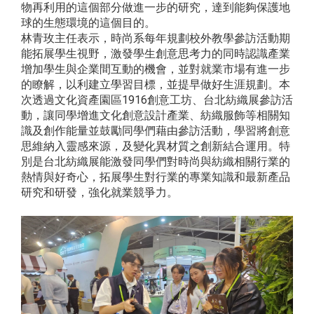
物再利用的這個部分做進一步的研究，達到能夠保護地
球的生態環境的這個目的。
林青玫主任表示，時尚系每年規劃校外教學參訪活動期
能拓展學生視野，激發學生創意思考力的同時認識產業
增加學生與企業間互動的機會，並對就業市場有進一步
的瞭解，以利建立學習目標，並提早做好生涯規劃。本
次透過文化資產園區1916創意工坊、台北紡織展參訪活
動，讓同學增進文化創意設計產業、紡織服飾等相關知
識及創作能量並鼓勵同學們藉由參訪活動，學習將創意
思維納入靈感來源，及變化異材質之創新結合運用。特
別是台北紡織展能激發同學們對時尚與紡織相關行業的
熱情與好奇心，拓展學生對行業的專業知識和最新產品
研究和研發，強化就業競爭力。