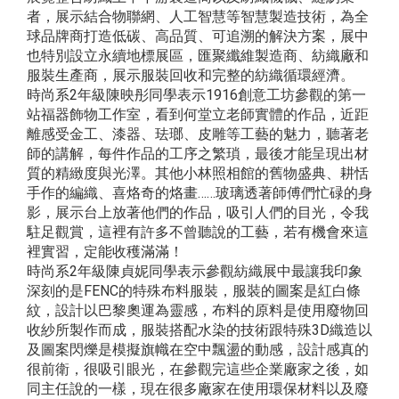
者，展示結合物聯網、人工智慧等智慧製造技術，為全
球品牌商打造低碳、高品質、可追溯的解決方案，展中
也特別設立永續地標展區，匯聚纖維製造商、紡織廠和
服裝生產商，展示服裝回收和完整的紡織循環經濟。
時尚系2年級陳映彤同學表示1916創意工坊參觀的第一
站福器飾物工作室，看到何堂立老師實體的作品，近距
離感受金工、漆器、珐瑯、皮雕等工藝的魅力，聽著老
師的講解，每件作品的工序之繁瑣，最後才能呈現出材
質的精緻度與光澤。其他小林照相館的舊物盛典、耕恬
手作的編織、喜烙奇的烙畫……玻璃透著師傅們忙碌的身
影，展示台上放著他們的作品，吸引人們的目光，令我
駐足觀賞，這裡有許多不曾聽說的工藝，若有機會來這
裡實習，定能收穫滿滿！
時尚系2年級陳貞妮同學表示參觀紡織展中最讓我印象
深刻的是FENC的特殊布料服裝，服裝的圖案是紅白條
紋，設計以巴黎奧運為靈感，布料的原料是使用廢物回
收紗所製作而成，服裝搭配水染的技術跟特殊3D織造以
及圖案閃爍是模擬旗幟在空中飄盪的動感，設計感真的
很前衛，很吸引眼光，在參觀完這些企業廠家之後，如
同主任說的一樣，現在很多廠家在使用環保材料以及廢