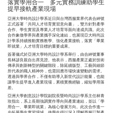
落實學用合一 多元實務訓練助學生
提早接軌產業現場
亞洲大學時尚設計學系近日與台灣西服業界代表合紳號
正式簽署「共同人才培育實習意向書」，雙方針對產學
合作、學生實習及專業人才培育等面向達成共識。此次
合作象徵學界與產業攜手深化連結，也展現亞大時尚設
計學系持續推動實務教學、強化產業接軌，落實「畢業
即就業」人才培育目標的重要成果。
簽署儀式於亞洲大學時尚設計學系舉行，由合紳號董事
長林諺良親自出席見證。他表示，西服產業正處於技術
傳承與創新轉型的關鍵階段，除延續版型、工藝與細節
所代表的職人精神外，也需回應市場快速變動的需求。
透過與學界合作，不僅有助導入新世代設計能量，也能
讓學生提早進入產業現場，累積實務經驗，縮短學用落
差。
亞洲大學創意設計學院副院長暨時尚設計學系主任林青
玫指出，系上長期強調實作導向與產業連結，並以「學
用合一、畢業即就業」為核心發展方向。此次合作進一
步拓展學生實習場域，使學生得以深入理解西服訂製產