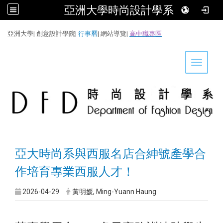
亞洲大學時尚設計學系
:::
亞洲大學
|
創意設計學院
|
行事曆
|
網站導覽
|
高中職專區
Toggle 
亞大時尚系與西服名店合紳號產學合
作培育專業西服人才！
2026-04-29
黃明媛, Ming-Yuann Haung