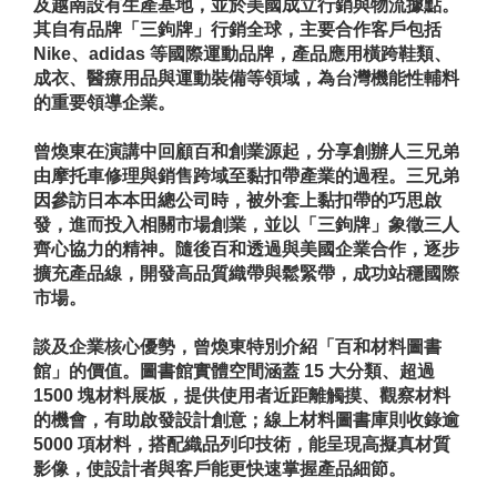
及越南設有生產基地，並於美國成立行銷與物流據點。
其自有品牌「三鉤牌」行銷全球，主要合作客戶包括
Nike
、
adidas
等國際運動品牌，產品應用橫跨鞋類、
成衣、醫療用品與運動裝備等領域，為台灣機能性輔料
的重要領導企業。
曾煥東在演講中回顧百和創業源起，分享創辦人三兄弟
由摩托車修理與銷售跨域至黏扣帶產業的過程。三兄弟
因參訪日本本田總公司時，被外套上黏扣帶的巧思啟
發，進而投入相關市場創業，並以「三鉤牌」象徵三人
齊心協力的精神。隨後百和透過與美國企業合作，逐步
擴充產品線，開發高品質織帶與鬆緊帶，成功站穩國際
市場。
談及企業核心優勢，曾煥東特別介紹「百和材料圖書
館」的價值。圖書館實體空間涵蓋
15
大分類、超過
1500
塊材料展板，提供使用者近距離觸摸、觀察材料
的機會，有助啟發設計創意；線上材料圖書庫則收錄逾
5000
項材料，搭配織品列印技術，能呈現高擬真材質
影像，使設計者與客戶能更快速掌握產品細節。