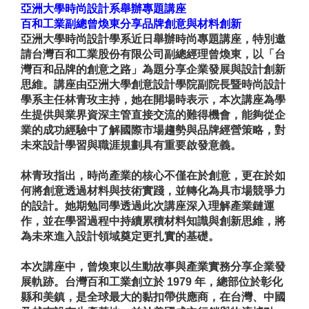
亞洲大學時尚設計系舉辦專題講座
百和工業副總曾煥東分享品牌創意與材料創新
亞洲大學時尚設計學系近日舉辦時尚專題講座，特別邀
請台灣百和工業股份有限公司副總經理曾煥東，以「台
灣百和品牌的創意之路」為題分享企業發展與設計創新
思維。講座由亞洲大學創意設計學院副院長暨時尚設計
學系主任林青玫主持，她在開場時表示，本次講座為學
生提供與業界資深主管直接交流的難得機會，能夠從企
業的成功經驗中了解國際市場趨勢與品牌經營策略，對
未來設計學習與職涯規劃具有重要啟發意義。
林青玫指出，時尚產業的核心不僅在於創意，更在於如
何將創意透過材料與技術實踐，並轉化為具市場競爭力
的設計。她期勉同學透過此次講座深入理解產業鏈運
作，並在學習過程中持續累積材料知識與創新思維，將
為未來進入設計領域奠定更扎實的基礎。
本次講座中，曾煥東以生動故事與產業實務分享企業發
展軌跡。台灣百和工業創立於
1979
年，總部位於彰化
縣和美鎮，是全球最大的黏扣帶供應商，在台灣、中國