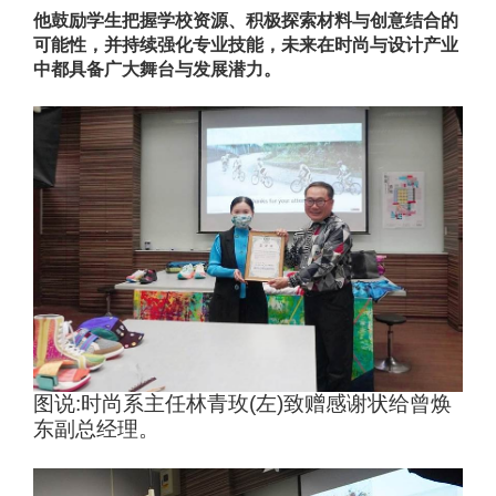
他鼓励学生把握学校资源、积极探索材料与创意结合的
可能性，并持续强化专业技能，未来在时尚与设计产业
中都具备广大舞台与发展潜力。
图说
:
时尚系主任林青玫
(
左
)
致赠感谢状给曾焕
东副总经理。