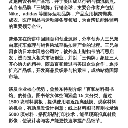
及越南设有生产基地，并于美国成立行销与物流据点。
其自有品牌「三钩牌」行销全球，主要合作客户包括
Nike
、
adidas
等国际运动品牌，产品应用横跨鞋类、
成衣、医疗用品与运动装备等领域，为台湾机能性辅料
的重要领导企业。
曾焕东在演讲中回顾百和创业源起，分享创办人三兄弟
由摩托车修理与销售跨域至黏扣带产业的过程。三兄弟
因参访日本本田总公司时，被外套上黏扣带的巧思启
发，进而投入相关市场创业，并以「三钩牌」象征三人
齐心协力的精神。随后百和透过与美国企业合作，逐步
扩充产品线，开发高品质织带与松紧带，成功站稳国际
市场。
谈及企业核心优势，曾焕东特别介绍「百和材料图书
馆」的价值。图书馆实体空间涵盖
15
大分类、超过
1500
块材料展板，提供使用者近距离触摸、观察材料
的机会，有助启发设计创意；线上材料图书库则收录逾
5000
项材料，搭配织品打印技术，能呈现高拟真材质
影像，使设计者与客户能更快速掌握产品细节。