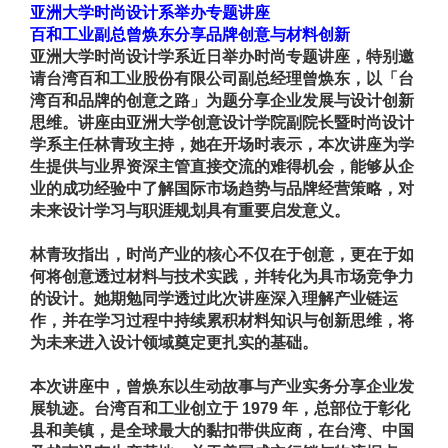
亚洲大学时尚设计系举办专题讲座
百和工业副总曾焕东分享品牌创意与材料创新
亚洲大学时尚设计学系近日举办时尚专题讲座，特别邀
请台湾百和工业股份有限公司副总经理曾焕东，以「台
湾百和品牌的创意之路」为题分享企业发展与设计创新
思维。讲座由亚洲大学创意设计学院副院长暨时尚设计
学系主任林青玫主持，她在开场时表示，本次讲座为学
生提供与业界资深主管直接交流的难得机会，能够从企
业的成功经验中了解国际市场趋势与品牌经营策略，对
未来设计学习与职涯规划具有重要启发意义。
林青玫指出，时尚产业的核心不仅在于创意，更在于如
何将创意透过材料与技术实践，并转化为具市场竞争力
的设计。她期勉同学透过此次讲座深入理解产业链运
作，并在学习过程中持续累积材料知识与创新思维，将
为未来进入设计领域奠定更扎实的基础。
本次讲座中，曾焕东以生动故事与产业实务分享企业发
展轨迹。台湾百和工业创立于
1979
年，总部位于彰化
县和美镇，是全球最大的黏扣带供应商，在台湾、中国