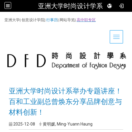
亚洲大学时尚设计学系
:::
亚洲大学
|
创意设计学院
|
行事历
|
网站导览
|
高中职专区
Toggle 
亚洲大学时尚设计系举办专题讲座！
百和工业副总曾焕东分享品牌创意与
材料创新！
2025-12-08
黄明媛, Ming-Yuann Haung