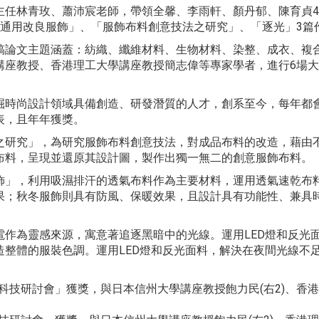
任林青玫、蕭沛宸老師，帶領全馨、李雨軒、顏丹郁、陳育貞4位
的通用改良服飾」、「服飾布料創意技法之研究」、「逐光」3篇
稿論文主題涵蓋：紡織、纖維材料、生物材料、染整、成衣、複
講座教授、香港理工大學講座教授簡志偉等專家學者，進行6場
掘時尚設計領域具備創造、研發潛質的人才，創系至今，每年都
表，且年年獲獎。
之研究」，為研究服飾布料創意技法，對成品布料的改造，藉由
布料，呈現並還原其設計圖，製作出獨一無二的創意服飾布料。
飾」，利用吸濕排汗的透氣布料作為主要材料，運用透氣速乾布
果；秋冬服飾則具有防風、保暖效果，且設計具有功能性、兼具
電作為靈感來源，寓意著追逐黑暗中的光線。運用LED燈和反光
造整體的服裝色調。運用LED燈和反光面料，解決在夜間光線不