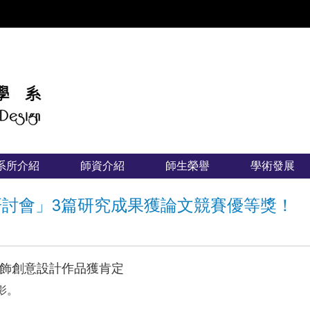
:::
系所介紹
師資介紹
師生榮譽
學術發展
研討會」3篇研究成果獲論文競賽優等獎！
飾創意設計作品獲肯定
。